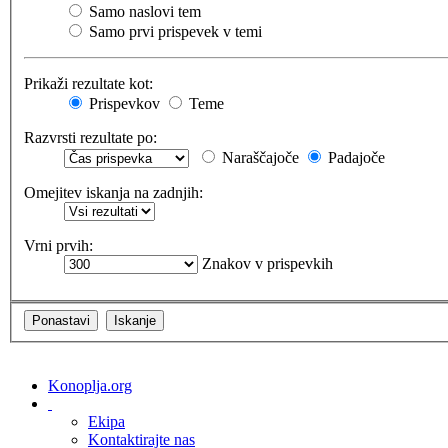
Samo naslovi tem
Samo prvi prispevek v temi
Prikaži rezultate kot:
Prispevkov
Teme
Razvrsti rezultate po:
Naraščajoče
Padajoče
Omejitev iskanja na zadnjih:
Vrni prvih:
Znakov v prispevkih
Konoplja.org
Ekipa
Kontaktirajte nas