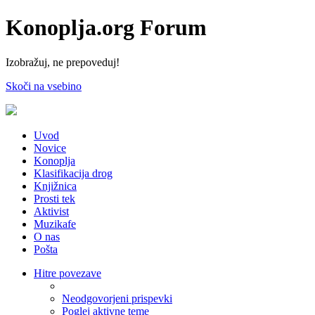
Konoplja.org Forum
Izobražuj, ne prepoveduj!
Skoči na vsebino
Uvod
Novice
Konoplja
Klasifikacija drog
Knjižnica
Prosti tek
Aktivist
Muzikafe
O nas
Pošta
Hitre povezave
Neodgovorjeni prispevki
Poglej aktivne teme