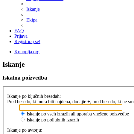
Iskanje
Ekipa
FAQ
Prijava
Registriraj se!
Konoplja.org
Iskanje
Iskalna poizvedba
Iskanje po ključnih besedah:
Pred besedo, ki mora biti najdena, dodajte
+
, pred besedo, ki ne s
Iskanje po vseh izrazih ali uporaba vnešene poizvedbe
Iskanje po poljubnih izrazih
Iskanje po avtorju: