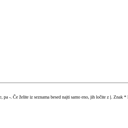
me, pa
-
. Če želite iz seznama besed najti samo eno, jih ločite z
|
. Znak * 