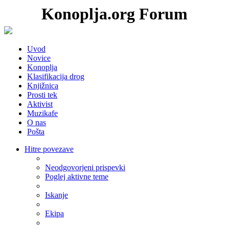
Konoplja.org Forum
Uvod
Novice
Konoplja
Klasifikacija drog
Knjižnica
Prosti tek
Aktivist
Muzikafe
O nas
Pošta
Hitre povezave
Neodgovorjeni prispevki
Poglej aktivne teme
Iskanje
Ekipa