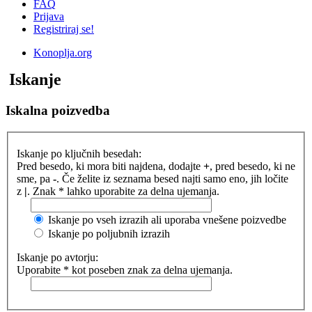
FAQ
Prijava
Registriraj se!
Konoplja.org
Iskanje
Iskalna poizvedba
Iskanje po ključnih besedah:
Pred besedo, ki mora biti najdena, dodajte
+
, pred besedo, ki ne
sme, pa
-
. Če želite iz seznama besed najti samo eno, jih ločite
z
|
. Znak * lahko uporabite za delna ujemanja.
Iskanje po vseh izrazih ali uporaba vnešene poizvedbe
Iskanje po poljubnih izrazih
Iskanje po avtorju:
Uporabite * kot poseben znak za delna ujemanja.