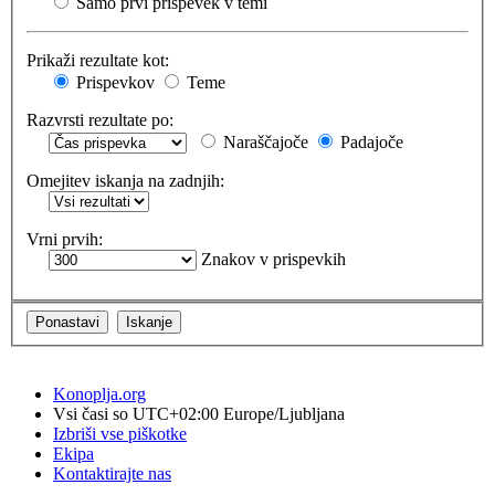
Samo prvi prispevek v temi
Prikaži rezultate kot:
Prispevkov
Teme
Razvrsti rezultate po:
Naraščajoče
Padajoče
Omejitev iskanja na zadnjih:
Vrni prvih:
Znakov v prispevkih
Konoplja.org
Vsi časi so UTC+02:00 Europe/Ljubljana
Izbriši vse piškotke
Ekipa
Kontaktirajte nas