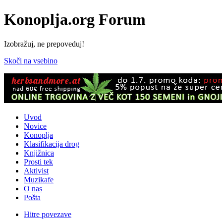
Konoplja.org Forum
Izobražuj, ne prepoveduj!
Skoči na vsebino
Uvod
Novice
Konoplja
Klasifikacija drog
Knjižnica
Prosti tek
Aktivist
Muzikafe
O nas
Pošta
Hitre povezave