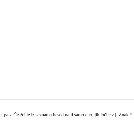
me, pa
-
. Če želite iz seznama besed najti samo eno, jih ločite z
|
. Znak * 