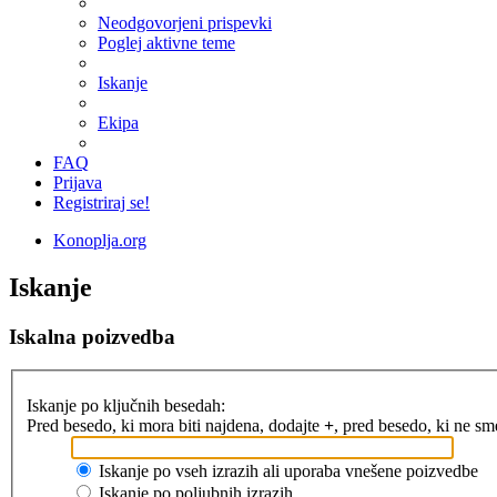
Neodgovorjeni prispevki
Poglej aktivne teme
Iskanje
Ekipa
FAQ
Prijava
Registriraj se!
Konoplja.org
Iskanje
Iskalna poizvedba
Iskanje po ključnih besedah:
Pred besedo, ki mora biti najdena, dodajte
+
, pred besedo, ki ne s
Iskanje po vseh izrazih ali uporaba vnešene poizvedbe
Iskanje po poljubnih izrazih