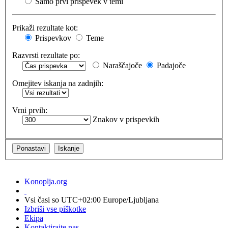
Samo prvi prispevek v temi
Prikaži rezultate kot:
Prispevkov
Teme
Razvrsti rezultate po:
Naraščajoče
Padajoče
Omejitev iskanja na zadnjih:
Vrni prvih:
Znakov v prispevkih
Konoplja.org
Vsi časi so UTC+02:00 Europe/Ljubljana
Izbriši vse piškotke
Ekipa
Kontaktirajte nas