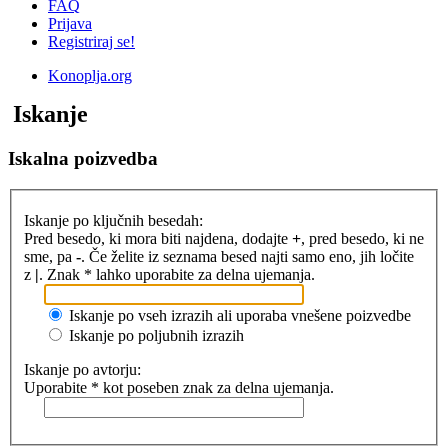
FAQ
Prijava
Registriraj se!
Konoplja.org
Iskanje
Iskalna poizvedba
Iskanje po ključnih besedah:
Pred besedo, ki mora biti najdena, dodajte
+
, pred besedo, ki ne
sme, pa
-
. Če želite iz seznama besed najti samo eno, jih ločite
z
|
. Znak * lahko uporabite za delna ujemanja.
Iskanje po vseh izrazih ali uporaba vnešene poizvedbe
Iskanje po poljubnih izrazih
Iskanje po avtorju:
Uporabite * kot poseben znak za delna ujemanja.