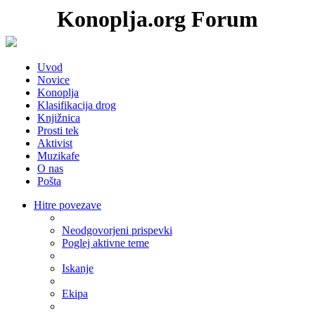
Konoplja.org Forum
Uvod
Novice
Konoplja
Klasifikacija drog
Knjižnica
Prosti tek
Aktivist
Muzikafe
O nas
Pošta
Hitre povezave
Neodgovorjeni prispevki
Poglej aktivne teme
Iskanje
Ekipa