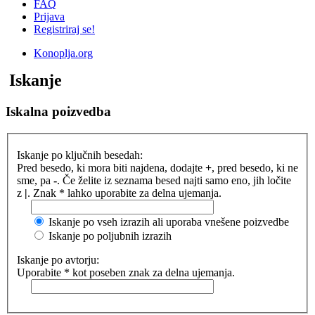
FAQ
Prijava
Registriraj se!
Konoplja.org
Iskanje
Iskalna poizvedba
Iskanje po ključnih besedah:
Pred besedo, ki mora biti najdena, dodajte
+
, pred besedo, ki ne
sme, pa
-
. Če želite iz seznama besed najti samo eno, jih ločite
z
|
. Znak * lahko uporabite za delna ujemanja.
Iskanje po vseh izrazih ali uporaba vnešene poizvedbe
Iskanje po poljubnih izrazih
Iskanje po avtorju:
Uporabite * kot poseben znak za delna ujemanja.