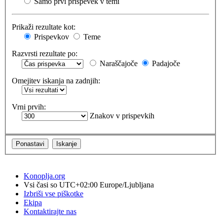
Samo prvi prispevek v temi
Prikaži rezultate kot:
Prispevkov
Teme
Razvrsti rezultate po:
Naraščajoče
Padajoče
Omejitev iskanja na zadnjih:
Vrni prvih:
Znakov v prispevkih
Konoplja.org
Vsi časi so UTC+02:00 Europe/Ljubljana
Izbriši vse piškotke
Ekipa
Kontaktirajte nas