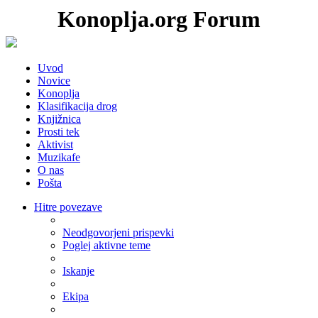
Konoplja.org Forum
Uvod
Novice
Konoplja
Klasifikacija drog
Knjižnica
Prosti tek
Aktivist
Muzikafe
O nas
Pošta
Hitre povezave
Neodgovorjeni prispevki
Poglej aktivne teme
Iskanje
Ekipa