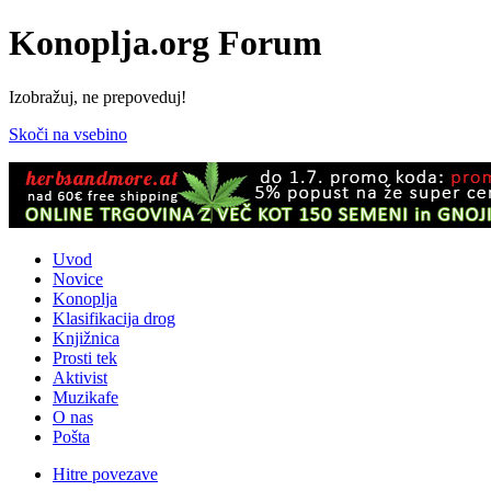
Konoplja.org Forum
Izobražuj, ne prepoveduj!
Skoči na vsebino
Uvod
Novice
Konoplja
Klasifikacija drog
Knjižnica
Prosti tek
Aktivist
Muzikafe
O nas
Pošta
Hitre povezave