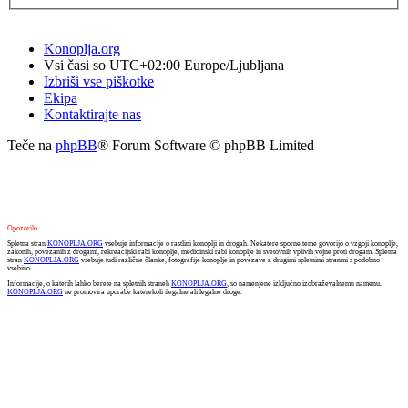
Konoplja.org
Vsi časi so UTC+02:00 Europe/Ljubljana
Izbriši vse piškotke
Ekipa
Kontaktirajte nas
Teče na
phpBB
® Forum Software © phpBB Limited
Opozorilo
Spletna stran
KONOPLJA.ORG
vsebuje informacije o rastlini konoplji in drogah. Nekatere sporne teme govorijo o vzgoji konoplje,
zakonih, povezanih z drogami, rekreacijski rabi konoplje, medicinski rabi konoplje in svetovnih vplivih vojne proti drogam. Spletna
stran
KONOPLJA.ORG
vsebuje tudi različne članke, fotografije konoplje in povezave z drugimi spletnimi stranmi s podobno
vsebino.
Informacije, o katerih lahko berete na spletnih straneh
KONOPLJA.ORG
, so namenjene izključno izobraževalnemu namenu.
KONOPLJA.ORG
ne promovira uporabe katerekoli ilegalne ali legalne droge.