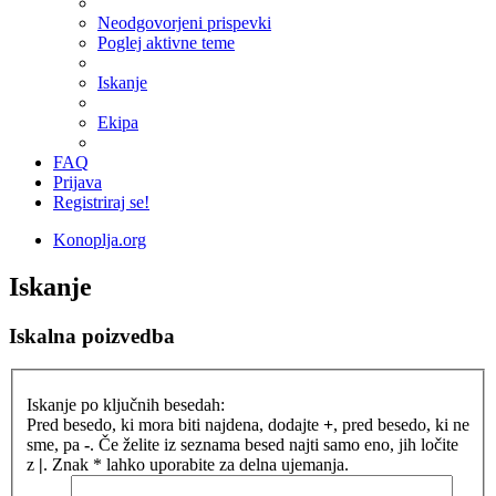
Neodgovorjeni prispevki
Poglej aktivne teme
Iskanje
Ekipa
FAQ
Prijava
Registriraj se!
Konoplja.org
Iskanje
Iskalna poizvedba
Iskanje po ključnih besedah:
Pred besedo, ki mora biti najdena, dodajte
+
, pred besedo, ki ne
sme, pa
-
. Če želite iz seznama besed najti samo eno, jih ločite
z
|
. Znak * lahko uporabite za delna ujemanja.