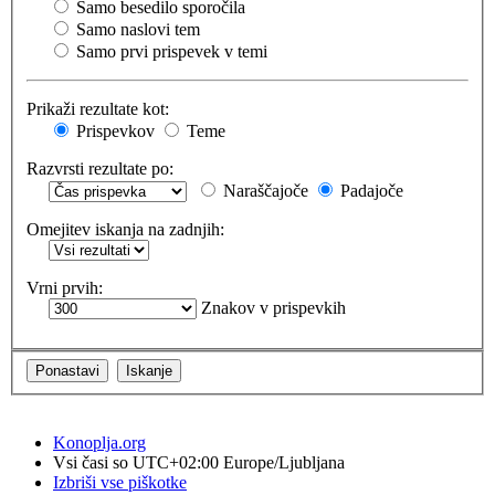
Samo besedilo sporočila
Samo naslovi tem
Samo prvi prispevek v temi
Prikaži rezultate kot:
Prispevkov
Teme
Razvrsti rezultate po:
Naraščajoče
Padajoče
Omejitev iskanja na zadnjih:
Vrni prvih:
Znakov v prispevkih
Konoplja.org
Vsi časi so UTC+02:00 Europe/Ljubljana
Izbriši vse piškotke