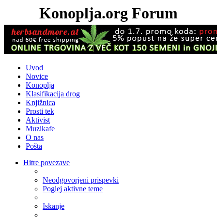
Konoplja.org Forum
Uvod
Novice
Konoplja
Klasifikacija drog
Knjižnica
Prosti tek
Aktivist
Muzikafe
O nas
Pošta
Hitre povezave
Neodgovorjeni prispevki
Poglej aktivne teme
Iskanje