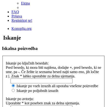
Ekipa
FAQ
Prijava
Registriraj se!
Konoplja.org
Iskanje
Iskalna poizvedba
Iskanje po ključnih besedah:
Pred besedo, ki mora biti najdena, dodajte
+
, pred besedo, ki ne
sme, pa
-
. Če želite iz seznama besed najti samo eno, jih ločite
z
|
. Znak * lahko uporabite za delna ujemanja.
Iskanje po vseh izrazih ali uporaba vnešene poizvedbe
Iskanje po poljubnih izrazih
Iskanje po avtorju:
Uporabite * kot poseben znak za delna ujemanja.