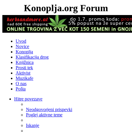
Konoplja.org Forum
Uvod
Novice
Konoplja
Klasifikacija drog
Knjižnica
Prosti tek
Aktivist
Muzikafe
O nas
Pošta
Hitre povezave
Neodgovorjeni prispevki
Poglej aktivne teme
Iskanje