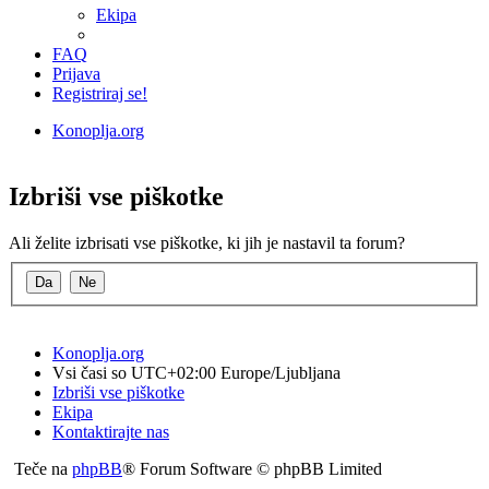
Ekipa
FAQ
Prijava
Registriraj se!
Konoplja.org
Iskanje
Izbriši vse piškotke
Ali želite izbrisati vse piškotke, ki jih je nastavil ta forum?
Konoplja.org
Vsi časi so UTC+02:00 Europe/Ljubljana
Izbriši vse piškotke
Ekipa
Kontaktirajte nas
Teče na
phpBB
® Forum Software © phpBB Limited