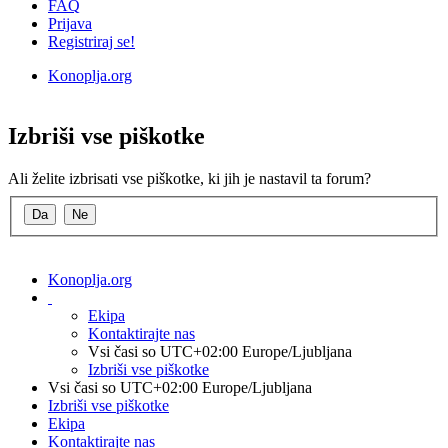
FAQ
Prijava
Registriraj se!
Konoplja.org
Iskanje
Izbriši vse piškotke
Ali želite izbrisati vse piškotke, ki jih je nastavil ta forum?
Konoplja.org
Ekipa
Kontaktirajte nas
Vsi časi so UTC+02:00 Europe/Ljubljana
Izbriši vse piškotke
Vsi časi so UTC+02:00 Europe/Ljubljana
Izbriši vse piškotke
Ekipa
Kontaktirajte nas