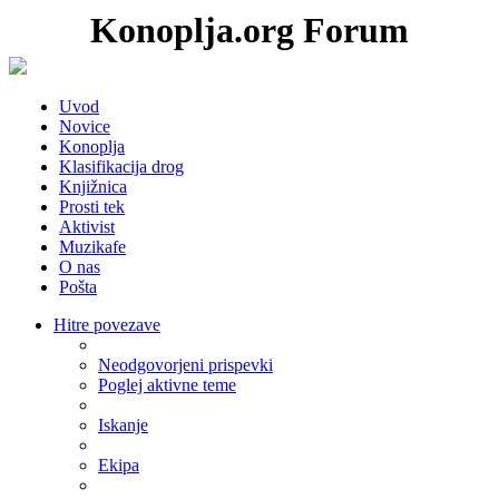
Konoplja.org Forum
Uvod
Novice
Konoplja
Klasifikacija drog
Knjižnica
Prosti tek
Aktivist
Muzikafe
O nas
Pošta
Hitre povezave
Neodgovorjeni prispevki
Poglej aktivne teme
Iskanje
Ekipa