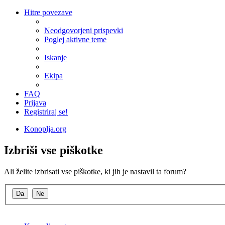
Hitre povezave
Neodgovorjeni prispevki
Poglej aktivne teme
Iskanje
Ekipa
FAQ
Prijava
Registriraj se!
Konoplja.org
Izbriši vse piškotke
Ali želite izbrisati vse piškotke, ki jih je nastavil ta forum?