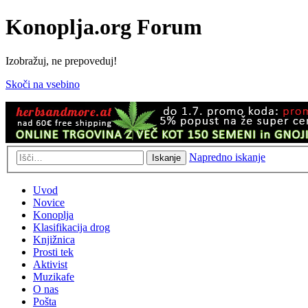
Konoplja.org Forum
Izobražuj, ne prepoveduj!
Skoči na vsebino
Napredno iskanje
Iskanje
Uvod
Novice
Konoplja
Klasifikacija drog
Knjižnica
Prosti tek
Aktivist
Muzikafe
O nas
Pošta