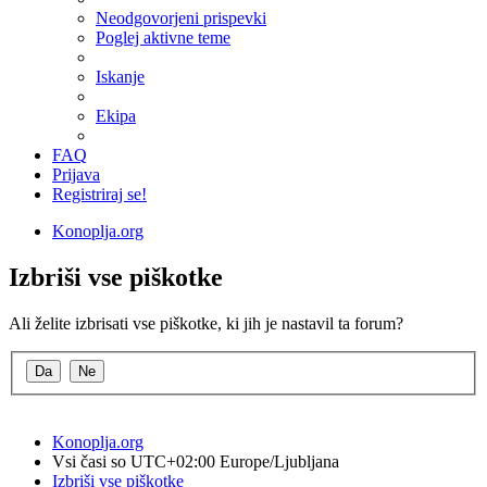
Neodgovorjeni prispevki
Poglej aktivne teme
Iskanje
Ekipa
FAQ
Prijava
Registriraj se!
Konoplja.org
Izbriši vse piškotke
Ali želite izbrisati vse piškotke, ki jih je nastavil ta forum?
Konoplja.org
Vsi časi so UTC+02:00 Europe/Ljubljana
Izbriši vse piškotke