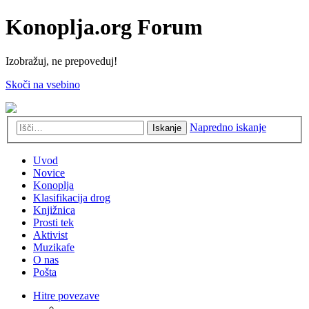
Konoplja.org Forum
Izobražuj, ne prepoveduj!
Skoči na vsebino
Napredno iskanje
Iskanje
Uvod
Novice
Konoplja
Klasifikacija drog
Knjižnica
Prosti tek
Aktivist
Muzikafe
O nas
Pošta
Hitre povezave