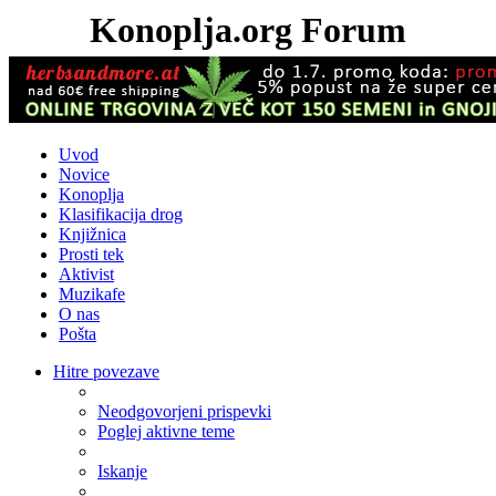
Konoplja.org Forum
Uvod
Novice
Konoplja
Klasifikacija drog
Knjižnica
Prosti tek
Aktivist
Muzikafe
O nas
Pošta
Hitre povezave
Neodgovorjeni prispevki
Poglej aktivne teme
Iskanje