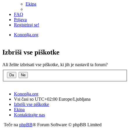
Ekipa
FAQ
Prijava
Registriraj se!
Konoplja.org
Iskanje
Izbriši vse piškotke
Ali želite izbrisati vse piškotke, ki jih je nastavil ta forum?
Konoplja.org
Vsi časi so UTC+02:00 Europe/Ljubljana
Izbriši vse piškotke
Ekipa
Kontaktirajte nas
Teče na
phpBB
® Forum Software © phpBB Limited