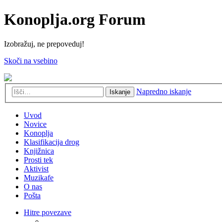
Konoplja.org Forum
Izobražuj, ne prepoveduj!
Skoči na vsebino
Napredno iskanje
Iskanje
Uvod
Novice
Konoplja
Klasifikacija drog
Knjižnica
Prosti tek
Aktivist
Muzikafe
O nas
Pošta
Hitre povezave