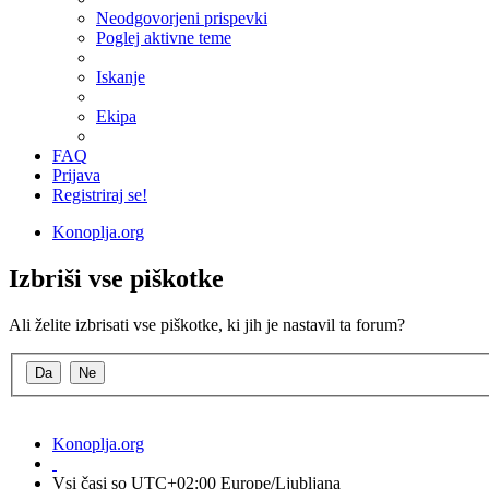
Neodgovorjeni prispevki
Poglej aktivne teme
Iskanje
Ekipa
FAQ
Prijava
Registriraj se!
Konoplja.org
Izbriši vse piškotke
Ali želite izbrisati vse piškotke, ki jih je nastavil ta forum?
Konoplja.org
Vsi časi so UTC+02:00 Europe/Ljubljana