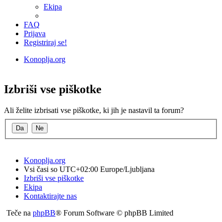
Ekipa
FAQ
Prijava
Registriraj se!
Konoplja.org
Iskanje
Izbriši vse piškotke
Ali želite izbrisati vse piškotke, ki jih je nastavil ta forum?
Konoplja.org
Vsi časi so UTC+02:00 Europe/Ljubljana
Izbriši vse piškotke
Ekipa
Kontaktirajte nas
Teče na
phpBB
® Forum Software © phpBB Limited