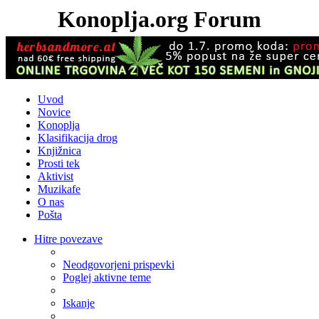
Konoplja.org Forum
Uvod
Novice
Konoplja
Klasifikacija drog
Knjižnica
Prosti tek
Aktivist
Muzikafe
O nas
Pošta
Hitre povezave
Neodgovorjeni prispevki
Poglej aktivne teme
Iskanje