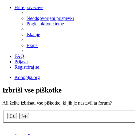
Hitre povezave
Neodgovorjeni prispevki
Poglej aktivne teme
Iskanje
Ekipa
FAQ
Prijava
Registriraj se!
Konoplja.org
Izbriši vse piškotke
Ali želite izbrisati vse piškotke, ki jih je nastavil ta forum?