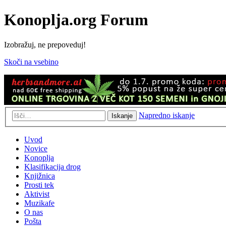
Konoplja.org Forum
Izobražuj, ne prepoveduj!
Skoči na vsebino
Napredno iskanje
Iskanje
Uvod
Novice
Konoplja
Klasifikacija drog
Knjižnica
Prosti tek
Aktivist
Muzikafe
O nas
Pošta