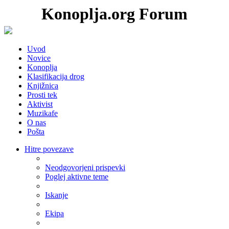
Konoplja.org Forum
Uvod
Novice
Konoplja
Klasifikacija drog
Knjižnica
Prosti tek
Aktivist
Muzikafe
O nas
Pošta
Hitre povezave
Neodgovorjeni prispevki
Poglej aktivne teme
Iskanje
Ekipa