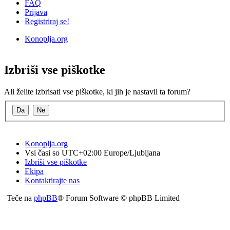
FAQ
Prijava
Registriraj se!
Konoplja.org
Iskanje
Izbriši vse piškotke
Ali želite izbrisati vse piškotke, ki jih je nastavil ta forum?
Konoplja.org
Vsi časi so UTC+02:00 Europe/Ljubljana
Izbriši vse piškotke
Ekipa
Kontaktirajte nas
Teče na
phpBB
® Forum Software © phpBB Limited