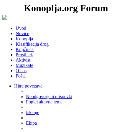
Konoplja.org Forum
Uvod
Novice
Konoplja
Klasifikacija drog
Knjižnica
Prosti tek
Aktivist
Muzikafe
O nas
Pošta
Hitre povezave
Neodgovorjeni prispevki
Poglej aktivne teme
Iskanje
Ekipa