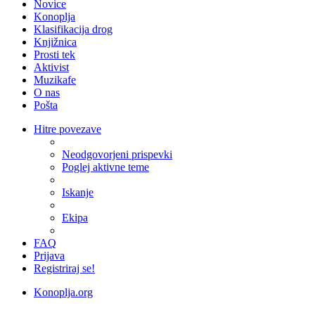
Novice
Konoplja
Klasifikacija drog
Knjižnica
Prosti tek
Aktivist
Muzikafe
O nas
Pošta
Hitre povezave
Neodgovorjeni prispevki
Poglej aktivne teme
Iskanje
Ekipa
FAQ
Prijava
Registriraj se!
Konoplja.org