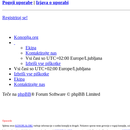
Pogoji uporabe
|
Izjava o uporabi
Registriraj se!
Konoplja.org
Ekipa
Kontaktirajte nas
Vsi časi so UTC+02:00 Europe/Ljubljana
Izbriši vse piškotke
Vsi časi so UTC+02:00 Europe/Ljubljana
Izbriši vse piškotke
Ekipa
Kontaktirajte nas
Teče na
phpBB
® Forum Software © phpBB Limited
Opozorilo
Spletna stran
KONOPLJA.ORG
vsebuje informacije o rastlini konoplji in drogah. Nekatere sporne teme govorijo o vzgoji konoplje, za