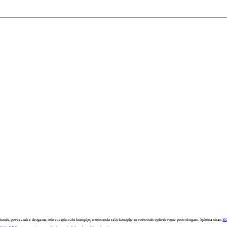
konih, povezanih z drogami, rekreacijski rabi konoplje, medicinski rabi konoplje in svetovnih vplivih vojne proti drogam. Spletna stran
K