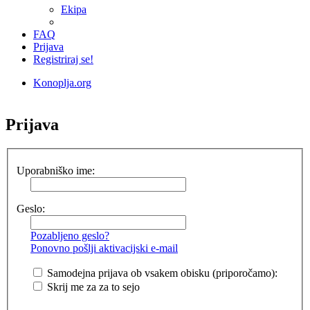
Ekipa
FAQ
Prijava
Registriraj se!
Konoplja.org
Iskanje
Prijava
Uporabniško ime:
Geslo:
Pozabljeno geslo?
Ponovno pošlji aktivacijski e-mail
Samodejna prijava ob vsakem obisku (priporočamo):
Skrij me za za to sejo