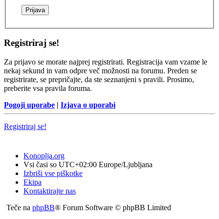
Registriraj se!
Za prijavo se morate najprej registrirati. Registracija vam vzame le
nekaj sekund in vam odpre več možnosti na forumu. Preden se
registrirate, se prepričajte, da ste seznanjeni s pravili. Prosimo,
preberite vsa pravila foruma.
Pogoji uporabe
|
Izjava o uporabi
Registriraj se!
Konoplja.org
Vsi časi so UTC+02:00 Europe/Ljubljana
Izbriši vse piškotke
Ekipa
Kontaktirajte nas
Teče na
phpBB
® Forum Software © phpBB Limited