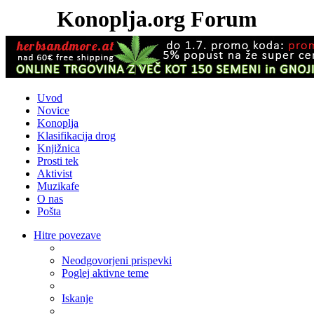
Konoplja.org Forum
Uvod
Novice
Konoplja
Klasifikacija drog
Knjižnica
Prosti tek
Aktivist
Muzikafe
O nas
Pošta
Hitre povezave
Neodgovorjeni prispevki
Poglej aktivne teme
Iskanje