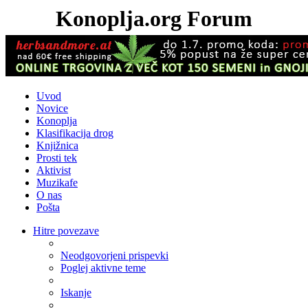
Konoplja.org Forum
Uvod
Novice
Konoplja
Klasifikacija drog
Knjižnica
Prosti tek
Aktivist
Muzikafe
O nas
Pošta
Hitre povezave
Neodgovorjeni prispevki
Poglej aktivne teme
Iskanje