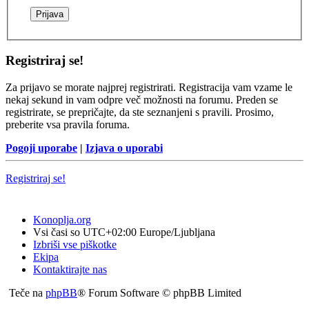
Registriraj se!
Za prijavo se morate najprej registrirati. Registracija vam vzame le
nekaj sekund in vam odpre več možnosti na forumu. Preden se
registrirate, se prepričajte, da ste seznanjeni s pravili. Prosimo,
preberite vsa pravila foruma.
Pogoji uporabe
|
Izjava o uporabi
Registriraj se!
Konoplja.org
Vsi časi so UTC+02:00 Europe/Ljubljana
Izbriši vse piškotke
Ekipa
Kontaktirajte nas
Teče na
phpBB
® Forum Software © phpBB Limited