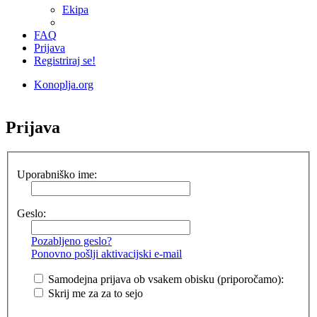
Ekipa
FAQ
Prijava
Registriraj se!
Konoplja.org
Iskanje
Prijava
Uporabniško ime:
Geslo:
Pozabljeno geslo?
Ponovno pošlji aktivacijski e-mail
Samodejna prijava ob vsakem obisku (priporočamo):
Skrij me za za to sejo