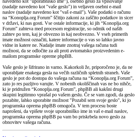
navedeno kot "uporabniško ime"), osebno geslo za vpisovanje
(nadalje navedeno kot "vaše geslo") in veljaven osebni e-mail
naslov (nadalje navedeno kot "vaš e-mail"). Vaše podatki o računu
na “Konoplja.org Forum” ščitijo zakoni za zaščito podatkov in sicer
v državi, ki nas gosti. Vse ostale informacije, ki jih “Konoplja.org
Forum” zahteva med procesom registracije, so odmik od naših
zahtev po tem, kaj je obvezno in kaj neobvezno. V vseh primerih
imate možnost označiti, katere informacije o vas so lahko javno
vidne in katere ne. Nadalje imate znotraj vašega računa tudi
možnost, da se odločite za ali proti avtomatsko proizvedenim e-
mailom programske opreme phpBB.
Vaše geslo je šifrirano in varno. Kakorkoli že, priporočeno je, da ne
uporabljate enakega gesla na večih različnih spletnih straneh. Vaše
geslo je pot do dostopa do vašega računa na “Konoplja.org Forum”,
zato jo res pazljivo varujte. V nobenih okoliščinah vas ne bo nihče,
ki je pridružen “Konoplja.org Forum”, phpBB ali kakšni drugi
skupini legitimno vprašal po vašem geslu. Če se vam zgodi, da geslo
pozabite, lahko uporabite možnost "Pozabil sem svoje geslo", ki jo
programska oprema phpBB omogoča. V tem procesu boste
naprošeni, da vpišete svoje uporabniško ime in vaš e-mail naslov,
programska oprema phpBB pa vam bo priskrbela novo geslo za
obnovitev vašega računa.