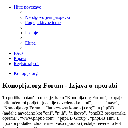
Hitre povezave
Neodgovorjeni prispevki
Poglej aktivne teme
Iskanje
Ekipa
FAQ
Prijava
Registriraj se!
Konoplja.org
Konoplja.org Forum - Izjava o uporabi
Ta politika natančno opisuje, kako “Konoplja.org Forum”, skupaj s
priključenimi podjetji (nadalje navedeno kot "mi", "nas", "naše",
“Konoplja.org Forum”, “http://www.konoplja.org”) in phpBB
(nadalje navedeno kot "oni", "njih", "njihovo", "phpBB programska
oprema", “www.phpbb.com”, “phpBB Group”, “phpBB Timi”),
uporabi podatke, zbrane med vašo uporabo (nadalje navedeno kot