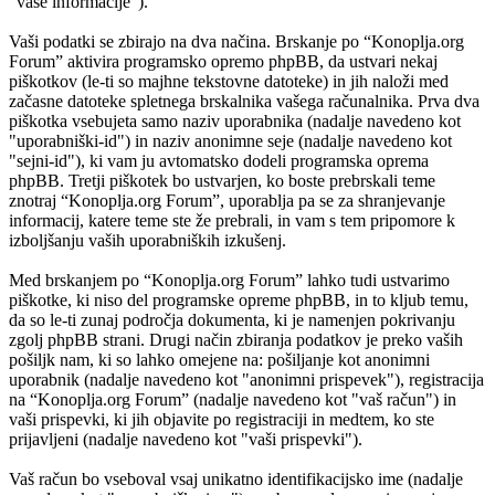
"vaše informacije”).
Vaši podatki se zbirajo na dva načina. Brskanje po “Konoplja.org
Forum” aktivira programsko opremo phpBB, da ustvari nekaj
piškotkov (le-ti so majhne tekstovne datoteke) in jih naloži med
začasne datoteke spletnega brskalnika vašega računalnika. Prva dva
piškotka vsebujeta samo naziv uporabnika (nadalje navedeno kot
"uporabniški-id") in naziv anonimne seje (nadalje navedeno kot
"sejni-id"), ki vam ju avtomatsko dodeli programska oprema
phpBB. Tretji piškotek bo ustvarjen, ko boste prebrskali teme
znotraj “Konoplja.org Forum”, uporablja pa se za shranjevanje
informacij, katere teme ste že prebrali, in vam s tem pripomore k
izboljšanju vaših uporabniških izkušenj.
Med brskanjem po “Konoplja.org Forum” lahko tudi ustvarimo
piškotke, ki niso del programske opreme phpBB, in to kljub temu,
da so le-ti zunaj področja dokumenta, ki je namenjen pokrivanju
zgolj phpBB strani. Drugi način zbiranja podatkov je preko vaših
pošiljk nam, ki so lahko omejene na: pošiljanje kot anonimni
uporabnik (nadalje navedeno kot "anonimni prispevek"), registracija
na “Konoplja.org Forum” (nadalje navedeno kot "vaš račun") in
vaši prispevki, ki jih objavite po registraciji in medtem, ko ste
prijavljeni (nadalje navedeno kot "vaši prispevki").
Vaš račun bo vseboval vsaj unikatno identifikacijsko ime (nadalje