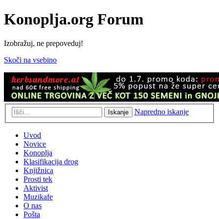
Konoplja.org Forum
Izobražuj, ne prepoveduj!
Skoči na vsebino
Napredno iskanje
Iskanje
Uvod
Novice
Konoplja
Klasifikacija drog
Knjižnica
Prosti tek
Aktivist
Muzikafe
O nas
Pošta