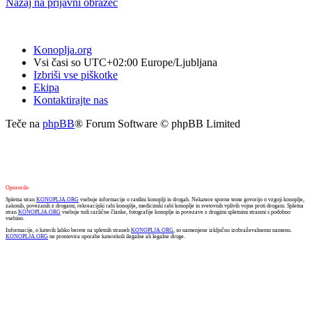
Nazaj na prijavni obrazec
Konoplja.org
Vsi časi so UTC+02:00 Europe/Ljubljana
Izbriši vse piškotke
Ekipa
Kontaktirajte nas
Teče na
phpBB
® Forum Software © phpBB Limited
Opozorilo
Spletna stran
KONOPLJA.ORG
vsebuje informacije o rastlini konoplji in drogah. Nekatere sporne teme govorijo o vzgoji konoplje,
zakonih, povezanih z drogami, rekreacijski rabi konoplje, medicinski rabi konoplje in svetovnih vplivih vojne proti drogam. Spletna
stran
KONOPLJA.ORG
vsebuje tudi različne članke, fotografije konoplje in povezave z drugimi spletnimi stranmi s podobno
vsebino.
Informacije, o katerih lahko berete na spletnih straneh
KONOPLJA.ORG
, so namenjene izključno izobraževalnemu namenu.
KONOPLJA.ORG
ne promovira uporabe katerekoli ilegalne ali legalne droge.