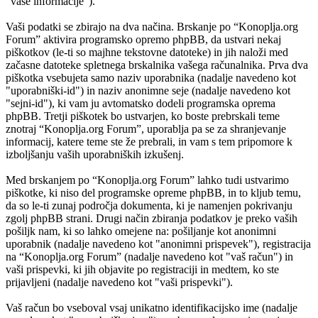
"vaše informacije”).
Vaši podatki se zbirajo na dva načina. Brskanje po “Konoplja.org
Forum” aktivira programsko opremo phpBB, da ustvari nekaj
piškotkov (le-ti so majhne tekstovne datoteke) in jih naloži med
začasne datoteke spletnega brskalnika vašega računalnika. Prva dva
piškotka vsebujeta samo naziv uporabnika (nadalje navedeno kot
"uporabniški-id") in naziv anonimne seje (nadalje navedeno kot
"sejni-id"), ki vam ju avtomatsko dodeli programska oprema
phpBB. Tretji piškotek bo ustvarjen, ko boste prebrskali teme
znotraj “Konoplja.org Forum”, uporablja pa se za shranjevanje
informacij, katere teme ste že prebrali, in vam s tem pripomore k
izboljšanju vaših uporabniških izkušenj.
Med brskanjem po “Konoplja.org Forum” lahko tudi ustvarimo
piškotke, ki niso del programske opreme phpBB, in to kljub temu,
da so le-ti zunaj področja dokumenta, ki je namenjen pokrivanju
zgolj phpBB strani. Drugi način zbiranja podatkov je preko vaših
pošiljk nam, ki so lahko omejene na: pošiljanje kot anonimni
uporabnik (nadalje navedeno kot "anonimni prispevek"), registracija
na “Konoplja.org Forum” (nadalje navedeno kot "vaš račun") in
vaši prispevki, ki jih objavite po registraciji in medtem, ko ste
prijavljeni (nadalje navedeno kot "vaši prispevki").
Vaš račun bo vseboval vsaj unikatno identifikacijsko ime (nadalje