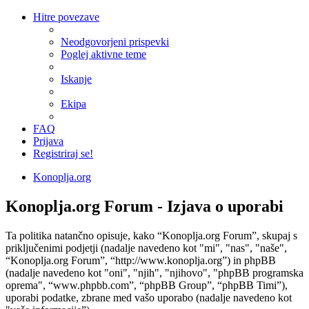
Hitre povezave
Neodgovorjeni prispevki
Poglej aktivne teme
Iskanje
Ekipa
FAQ
Prijava
Registriraj se!
Konoplja.org
Konoplja.org Forum - Izjava o uporabi
Ta politika natančno opisuje, kako “Konoplja.org Forum”, skupaj s
priključenimi podjetji (nadalje navedeno kot "mi", "nas", "naše",
“Konoplja.org Forum”, “http://www.konoplja.org”) in phpBB
(nadalje navedeno kot "oni", "njih", "njihovo", "phpBB programska
oprema", “www.phpbb.com”, “phpBB Group”, “phpBB Timi”),
uporabi podatke, zbrane med vašo uporabo (nadalje navedeno kot