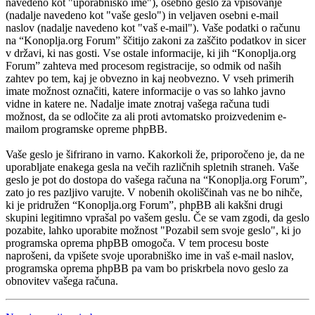
navedeno kot "uporabniško ime"), osebno geslo za vpisovanje
(nadalje navedeno kot "vaše geslo") in veljaven osebni e-mail
naslov (nadalje navedeno kot "vaš e-mail"). Vaše podatki o računu
na “Konoplja.org Forum” ščitijo zakoni za zaščito podatkov in sicer
v državi, ki nas gosti. Vse ostale informacije, ki jih “Konoplja.org
Forum” zahteva med procesom registracije, so odmik od naših
zahtev po tem, kaj je obvezno in kaj neobvezno. V vseh primerih
imate možnost označiti, katere informacije o vas so lahko javno
vidne in katere ne. Nadalje imate znotraj vašega računa tudi
možnost, da se odločite za ali proti avtomatsko proizvedenim e-
mailom programske opreme phpBB.
Vaše geslo je šifrirano in varno. Kakorkoli že, priporočeno je, da ne
uporabljate enakega gesla na večih različnih spletnih straneh. Vaše
geslo je pot do dostopa do vašega računa na “Konoplja.org Forum”,
zato jo res pazljivo varujte. V nobenih okoliščinah vas ne bo nihče,
ki je pridružen “Konoplja.org Forum”, phpBB ali kakšni drugi
skupini legitimno vprašal po vašem geslu. Če se vam zgodi, da geslo
pozabite, lahko uporabite možnost "Pozabil sem svoje geslo", ki jo
programska oprema phpBB omogoča. V tem procesu boste
naprošeni, da vpišete svoje uporabniško ime in vaš e-mail naslov,
programska oprema phpBB pa vam bo priskrbela novo geslo za
obnovitev vašega računa.