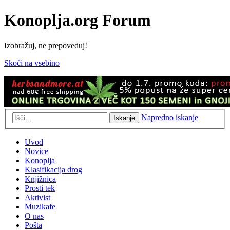
Konoplja.org Forum
Izobražuj, ne prepoveduj!
Skoči na vsebino
Napredno iskanje
Iskanje
Uvod
Novice
Konoplja
Klasifikacija drog
Knjižnica
Prosti tek
Aktivist
Muzikafe
O nas
Pošta