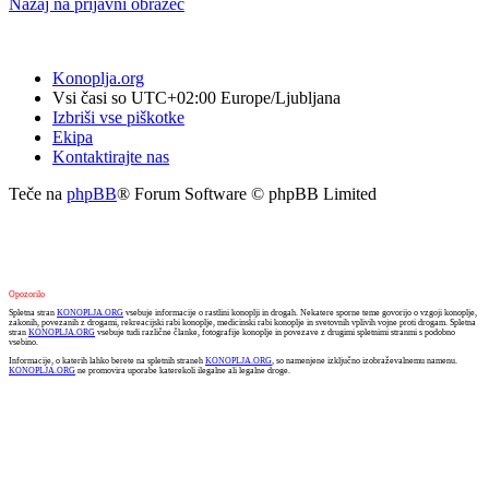
Nazaj na prijavni obrazec
Konoplja.org
Vsi časi so UTC+02:00 Europe/Ljubljana
Izbriši vse piškotke
Ekipa
Kontaktirajte nas
Teče na
phpBB
® Forum Software © phpBB Limited
Opozorilo
Spletna stran
KONOPLJA.ORG
vsebuje informacije o rastlini konoplji in drogah. Nekatere sporne teme govorijo o vzgoji konoplje,
zakonih, povezanih z drogami, rekreacijski rabi konoplje, medicinski rabi konoplje in svetovnih vplivih vojne proti drogam. Spletna
stran
KONOPLJA.ORG
vsebuje tudi različne članke, fotografije konoplje in povezave z drugimi spletnimi stranmi s podobno
vsebino.
Informacije, o katerih lahko berete na spletnih straneh
KONOPLJA.ORG
, so namenjene izključno izobraževalnemu namenu.
KONOPLJA.ORG
ne promovira uporabe katerekoli ilegalne ali legalne droge.