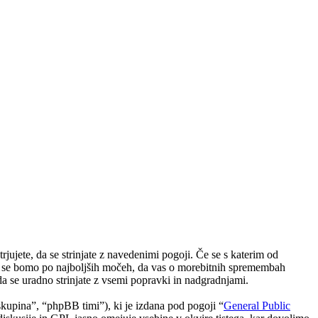
jete, da se strinjate z navedenimi pogoji. Če se s katerim od
li se bomo po najboljših močeh, da vas o morebitnih spremembah
 se uradno strinjate z vsemi popravki in nadgradnjami.
upina”, “phpBB timi”), ki je izdana pod pogoji “
General Public