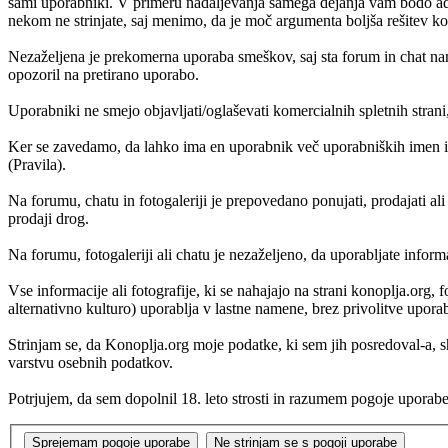
sami uporabniki. V primeru nadaljevanja samega dejanja vam bodo admi
nekom ne strinjate, saj menimo, da je moč argumenta boljša rešitev kot
Nezaželjena je prekomerna uporaba smeškov, saj sta forum in chat nam
opozoril na pretirano uporabo.
Uporabniki ne smejo objavljati/oglaševati komercialnih spletnih strani
Ker se zavedamo, da lahko ima en uporabnik več uporabniških imen in
(Pravila).
Na forumu, chatu in fotogaleriji je prepovedano ponujati, prodajati al
prodaji drog.
Na forumu, fotogaleriji ali chatu je nezaželjeno, da uporabljate inform
Vse informacije ali fotografije, ki se nahajajo na strani konoplja.org
alternativno kulturo) uporablja v lastne namene, brez privolitve upora
Strinjam se, da Konoplja.org moje podatke, ki sem jih posredoval-a,
varstvu osebnih podatkov.
Potrjujem, da sem dopolnil 18. leto strosti in razumem pogoje uporabe