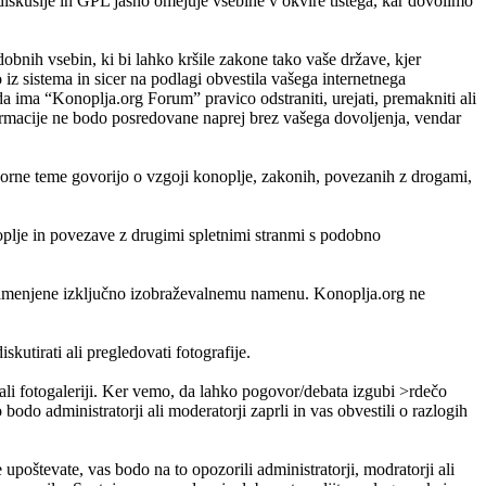
skusije in GPL jasno omejuje vsebine v okvire tistega, kar dovolimo
odobnih vsebin, ki bi lahko kršile zakone tako vaše države, kjer
 sistema in sicer na podlagi obvestila vašega internetnega
da ima “Konoplja.org Forum” pravico odstraniti, urejati, premakniti ali
nformacije ne bodo posredovane naprej brez vašega dovoljenja, vendar
porne teme govorijo o vzgoji konoplje, zakonih, povezanih z drogami,
noplje in povezave z drugimi spletnimi stranmi s podobno
so namenjene izključno izobraževalnemu namenu. Konoplja.org ne
skutirati ali pregledovati fotografije.
i ali fotogaleriji. Ker vemo, da lahko pogovor/debata izgubi >rdečo
bodo administratorji ali moderatorji zaprli in vas obvestili o razlogih
e upoštevate, vas bodo na to opozorili administratorji, modratorji ali