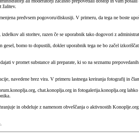
nistratorji ali moderatorji začasno prepovedali dostop in vam poslali o
 žalitev.
enjena predvsem pogovoru/diskusiji. V primeru, da tega ne boste upošte
, izdelkov ali storitev, razen če se uporabnik tako dogovori z administr
 gesel, bomo to dopustili, dokler uporabnik tega ne bo začel izkorišč
i dajati v promet substance ali preparate, ki so na seznamu prepovedani
acije, navedene brez vira. V primeru lastnega kreiranja fotografij in čl
, forum.konoplja.org, chat.konoplja.org in fotogalerija.konoplja.org lah
bnika.
 shranjuje in obdeluje z namenom obveščanja o aktivnostih Konoplje.o
.