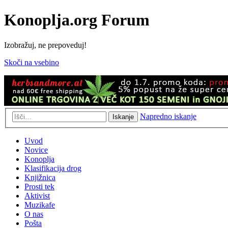
Konoplja.org Forum
Izobražuj, ne prepoveduj!
Skoči na vsebino
Napredno iskanje
Iskanje
Uvod
Novice
Konoplja
Klasifikacija drog
Knjižnica
Prosti tek
Aktivist
Muzikafe
O nas
Pošta