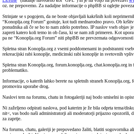
License
” (nadalje navedeno kot “GPL”) in je na voljo na povezavi
ww
oz. ne prepovemo. Za nadaljne informacije o phpBB si oglejte povez
Strinjate se s pogojem, da ne boste objavljali kakršnih koli neprimerni
“Konoplja.org Forum” gostuje, kot tudi mednarodno pravo. Ob kršitvi
ponudnika ali če se bo to nam zdelo potrebno. IP naslov vseh objav je 
zapreti katero koli temo in ob času, ki se nam zdi primeren. Kot upora
pa ne “Konoplja.org Forum” niti phpBB ne prevzemata odgovornosti za
Spletna stran Konoplja.org z vsemi poddomenami in podstranmi vsebuje
rekreacijski rabi konoplje, medicinski rabi konoplje in svetovnih vpli
Spletna stran Konoplja.org, forum.konoplja.org, chat.konoplja.org in 
problematiko.
Informacije, o katerih lahko berete na spletnih straneh Konoplja.org
promovira uporabe drog.
Naslovi tem na forumu, chatu in fotogaleriji naj bodo smiselni in opisni,
Ni zaželjeno odpirati naslova, pod katerim je že bila odprta tema/disk
nit<, vas bodo naši administratorji ali moderatorji prijazno opozorili, 
za zaprtje.
Na forumu, chatu, galeriji je prepovedano žaliti, blatiti sogovornika al