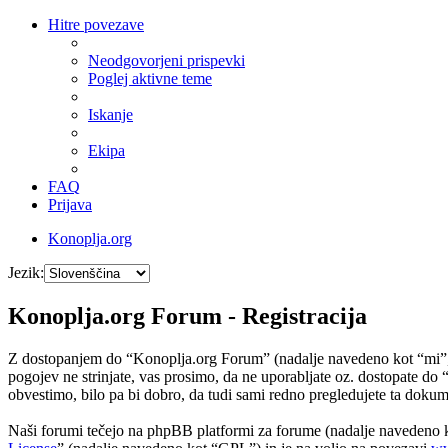
Hitre povezave
Neodgovorjeni prispevki
Poglej aktivne teme
Iskanje
Ekipa
FAQ
Prijava
Konoplja.org
Jezik:
Konoplja.org Forum - Registracija
Z dostopanjem do “Konoplja.org Forum” (nadalje navedeno kot “mi”, “
pogojev ne strinjate, vas prosimo, da ne uporabljate oz. dostopate 
obvestimo, bilo pa bi dobro, da tudi sami redno pregledujete ta dok
Naši forumi tečejo na phpBB platformi za forume (nadalje navedeno