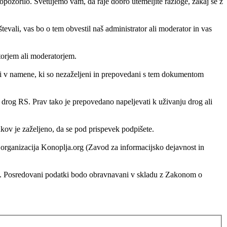
pozorilo. Svetujemo vam, da raje dobro utemeljite razloge, zakaj se z
vali, vas bo o tem obvestil naš administrator ali moderator in vas
atorjem ali moderatorjem.
ati v namene, ki so nezaželjeni in prepovedani s tem dokumentom
h drog RS. Prav tako je prepovedano napeljevati k uživanju drog ali
ankov je zaželjeno, da se pod prispevek podpišete.
ko organizacija Konoplja.org (Zavod za informacijsko dejavnost in
rg. Posredovani podatki bodo obravnavani v skladu z Zakonom o