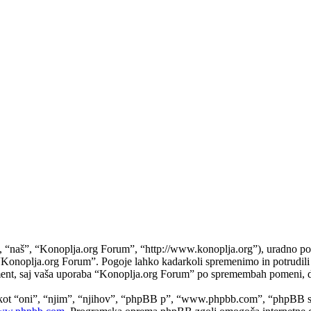
naš”, “Konoplja.org Forum”, “http://www.konoplja.org”), uradno potrju
do “Konoplja.org Forum”. Pogoje lahko kadarkoli spremenimo in potrudi
ument, saj vaša uporaba “Konoplja.org Forum” po spremembah pomeni, da
 kot “oni”, “njim”, “njihov”, “phpBB p”, “www.phpbb.com”, “phpBB sk