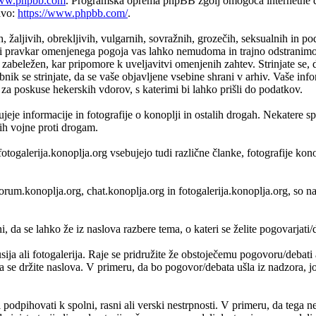
w.phpbb.com
. Programska oprema phpBB zgolj omogoča internetne di
avo:
https://www.phpbb.com/
.
h, žaljivih, obrekljivih, vulgarnih, sovražnih, grozečih, seksualnih in p
 pravkar omenjenega pogoja vas lahko nemudoma in trajno odstranimo iz
zabeležen, kar pripomore k uveljavitvi omenjenih zahtev. Strinjate se, 
bnik se strinjate, da se vaše objavljene vsebine shrani v arhiv. Vaše i
 poskuse hekerskih vdorov, s katerimi bi lahko prišli do podatkov.
je informacije in fotografije o konoplji in ostalih drogah. Nekatere s
vih vojne proti drogam.
fotogalerija.konoplja.org vsebujejo tudi različne članke, fotografije ko
, forum.konoplja.org, chat.konoplja.org in fotogalerija.konoplja.org, 
 da se lahko že iz naslova razbere tema, o kateri se želite pogovarjati/di
usija ali fotogalerija. Raje se pridružite že obstoječemu pogovoru/debat
da se držite naslova. V primeru, da bo pogovor/debata ušla iz nadzora, jo 
i podpihovati k spolni, rasni ali verski nestrpnosti. V primeru, da tega n