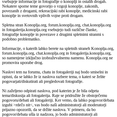
vsebujeje informacije in fotografije o konoplji in ostalih drogah.
Nekatere sporne teme govorijo o vzgoji konoplje, zakonih,
povezanih z drogami, rekreacijski rabi konoplje, medicinski rabi
konoplje in svetovnih vplivih vojne proti drogam.
Spletna stran Konoplja.org, forum.konoplja.org, chat.konoplja.org
in fotogalerija.konoplja.org vsebujejo tudi različne članke,
fotografije konoplje in povezave z drugimi spletnimi stranmi s
podobno problematiko.
Informacije, o katerih lahko berete na spletnih straneh Konoplja.org,
forum.konoplja.org, chat.konoplja.org in fotogalerija.konoplja.org,
so namenjene izključno izobraževalnemu namenu. Konoplja.org ne
promovira uporabe drog.
Naslovi tem na forumu, chatu in fotogaleriji naj bodo smiselni in
opisni, da se lahko že iz naslova razbere tema, o kateri se želite
pogovarjati/diskutirati ali pregledovati fotografije.
Ni zaželjeno odpirati naslova, pod katerim je že bila odprta
tema/diskusija ali fotogalerija. Raje se pridružite že obstoječemu
pogovoru/debati ali fotogaleriji. Ker vemo, da lahko pogovor/debata
izgubi >rdečo nit<, vas bodo naši administratorji ali moderatorji
prijazno opozorili, da se držite naslova. V primeru, da bo
pogovor/debata ušla iz nadzora, jo bodo administratorji ali