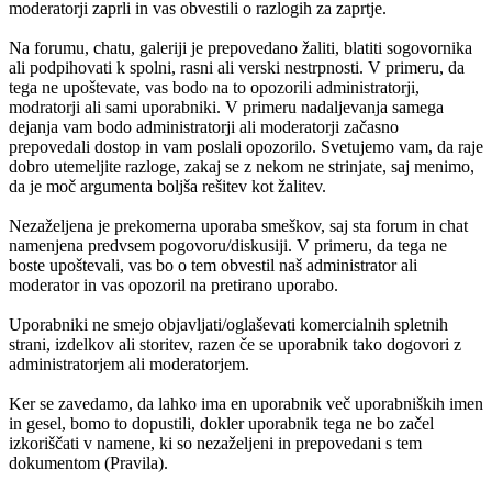
moderatorji zaprli in vas obvestili o razlogih za zaprtje.
Na forumu, chatu, galeriji je prepovedano žaliti, blatiti sogovornika
ali podpihovati k spolni, rasni ali verski nestrpnosti. V primeru, da
tega ne upoštevate, vas bodo na to opozorili administratorji,
modratorji ali sami uporabniki. V primeru nadaljevanja samega
dejanja vam bodo administratorji ali moderatorji začasno
prepovedali dostop in vam poslali opozorilo. Svetujemo vam, da raje
dobro utemeljite razloge, zakaj se z nekom ne strinjate, saj menimo,
da je moč argumenta boljša rešitev kot žalitev.
Nezaželjena je prekomerna uporaba smeškov, saj sta forum in chat
namenjena predvsem pogovoru/diskusiji. V primeru, da tega ne
boste upoštevali, vas bo o tem obvestil naš administrator ali
moderator in vas opozoril na pretirano uporabo.
Uporabniki ne smejo objavljati/oglaševati komercialnih spletnih
strani, izdelkov ali storitev, razen če se uporabnik tako dogovori z
administratorjem ali moderatorjem.
Ker se zavedamo, da lahko ima en uporabnik več uporabniških imen
in gesel, bomo to dopustili, dokler uporabnik tega ne bo začel
izkoriščati v namene, ki so nezaželjeni in prepovedani s tem
dokumentom (Pravila).