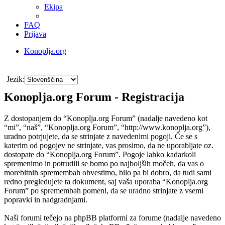
Ekipa
FAQ
Prijava
Konoplja.org
Iskanje
Jezik:
Konoplja.org Forum - Registracija
Z dostopanjem do “Konoplja.org Forum” (nadalje navedeno kot
“mi”, “naš”, “Konoplja.org Forum”, “http://www.konoplja.org”),
uradno potrjujete, da se strinjate z navedenimi pogoji. Če se s
katerim od pogojev ne strinjate, vas prosimo, da ne uporabljate oz.
dostopate do “Konoplja.org Forum”. Pogoje lahko kadarkoli
spremenimo in potrudili se bomo po najboljših močeh, da vas o
morebitnih spremembah obvestimo, bilo pa bi dobro, da tudi sami
redno pregledujete ta dokument, saj vaša uporaba “Konoplja.org
Forum” po spremembah pomeni, da se uradno strinjate z vsemi
popravki in nadgradnjami.
Naši forumi tečejo na phpBB platformi za forume (nadalje navedeno