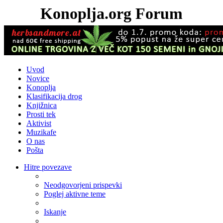
Konoplja.org Forum
Uvod
Novice
Konoplja
Klasifikacija drog
Knjižnica
Prosti tek
Aktivist
Muzikafe
O nas
Pošta
Hitre povezave
Neodgovorjeni prispevki
Poglej aktivne teme
Iskanje