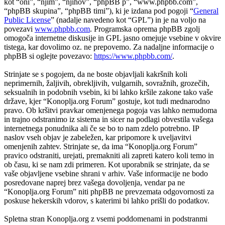
kot “oni”, “njim”, “njihov”, “phpBB p”, “www.phpbb.com”,
“phpBB skupina”, “phpBB timi”), ki je izdana pod pogoji “
General
Public License
” (nadalje navedeno kot “GPL”) in je na voljo na
povezavi
www.phpbb.com
. Programska oprema phpBB zgolj
omogoča internetne diskusije in GPL jasno omejuje vsebine v okvire
tistega, kar dovolimo oz. ne prepovemo. Za nadaljne informacije o
phpBB si oglejte povezavo:
https://www.phpbb.com/
.
Strinjate se s pogojem, da ne boste objavljali kakršnih koli
neprimernih, žaljivih, obrekljivih, vulgarnih, sovražnih, grozečih,
seksualnih in podobnih vsebin, ki bi lahko kršile zakone tako vaše
države, kjer “Konoplja.org Forum” gostuje, kot tudi mednarodno
pravo. Ob kršitvi pravkar omenjenega pogoja vas lahko nemudoma
in trajno odstranimo iz sistema in sicer na podlagi obvestila vašega
internetnega ponudnika ali če se bo to nam zdelo potrebno. IP
naslov vseh objav je zabeležen, kar pripomore k uveljavitvi
omenjenih zahtev. Strinjate se, da ima “Konoplja.org Forum”
pravico odstraniti, urejati, premakniti ali zapreti katero koli temo in
ob času, ki se nam zdi primeren. Kot uporabnik se strinjate, da se
vaše objavljene vsebine shrani v arhiv. Vaše informacije ne bodo
posredovane naprej brez vašega dovoljenja, vendar pa ne
“Konoplja.org Forum” niti phpBB ne prevzemata odgovornosti za
poskuse hekerskih vdorov, s katerimi bi lahko prišli do podatkov.
Spletna stran Konoplja.org z vsemi poddomenami in podstranmi