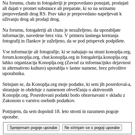
Na forumu, chatu in fotogaleriji je prepovedano ponujati, prodajati
ali dajati v promet substance ali preparate, ki so na seznamu
prepovedanih drog RS. Prav tako je prepovedano napeljevati k
uživanju drog ali prodaji drog.
Na forumu, fotogaleriji ali chatu je nezaželjeno, da uporabljate
informacije, navedene brez vira. V primeru lastnega kreiranja
fotografij in člankov je zaželjeno, da se pod prispevek podpišete.
Vse informacije ali fotografije, ki se nahajajo na strani konoplja.org,
forum.konoplja.org, chat.konoplja.org in fotogalerija.konoplja.org
lahko organizacija Konoplja.org (Zavod za informacijsko dejavnost
in alternativno kulturo) uporablja v lastne namene, brez privolitve
uporabnika.
Strinjam se, da Konoplja.org moje podatke, ki sem jih posredoval-a,
shranjuje in obdeluje z namenom obveščanja o aktivnostih
Konoplje.org. Posredovani podatki bodo obravnavani v skladu z
Zakonom o varstvu osebnih podatkov.
Potrjujem, da sem dopolnil 18. leto strosti in razumem pogoje
uporabe.