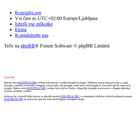
Konoplja.org
Vsi časi so UTC+02:00 Europe/Ljubljana
Izbriši vse piškotke
Ekipa
Kontaktirajte nas
Teče na
phpBB
® Forum Software © phpBB Limited
Opozorilo
Spletna stran
KONOPLJA.ORG
vsebuje informacije o rastlini konoplji in drogah. Nekatere sporne teme govorijo o vzgoji
konoplje, zakonih, povezanih z drogami, rekreacijski rabi konoplje, medicinski rabi konoplje in svetovnih vplivih vojne proti
drogam. Spletna stran
KONOPLJA.ORG
vsebuje tudi različne članke, fotografije konoplje in povezave z drugimi spletnimi
stranmi s podobno vsebino.
Informacije, o katerih lahko berete na spletnih straneh
KONOPLJA.ORG
, so namenjene izključno izobraževalnemu namenu.
KONOPLJA.ORG
ne promovira uporabe katerekoli ilegalne ali legalne droge.