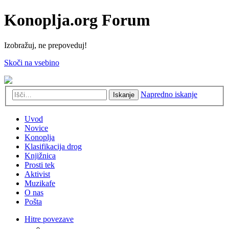
Konoplja.org Forum
Izobražuj, ne prepoveduj!
Skoči na vsebino
Napredno iskanje
Iskanje
Uvod
Novice
Konoplja
Klasifikacija drog
Knjižnica
Prosti tek
Aktivist
Muzikafe
O nas
Pošta
Hitre povezave