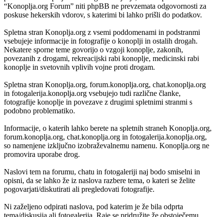
“Konoplja.org Forum” niti phpBB ne prevzemata odgovornosti za
poskuse hekerskih vdorov, s katerimi bi lahko prišli do podatkov.
Spletna stran Konoplja.org z vsemi poddomenami in podstranmi
vsebujeje informacije in fotografije o konoplji in ostalih drogah.
Nekatere sporne teme govorijo o vzgoji konoplje, zakonih,
povezanih z drogami, rekreacijski rabi konoplje, medicinski rabi
konoplje in svetovnih vplivih vojne proti drogam.
Spletna stran Konoplja.org, forum.konoplja.org, chat.konoplja.org
in fotogalerija.konoplja.org vsebujejo tudi različne članke,
fotografije konoplje in povezave z drugimi spletnimi stranmi s
podobno problematiko.
Informacije, o katerih lahko berete na spletnih straneh Konoplja.org,
forum.konoplja.org, chat.konoplja.org in fotogalerija.konoplja.org,
so namenjene izključno izobraževalnemu namenu. Konoplja.org ne
promovira uporabe drog.
Naslovi tem na forumu, chatu in fotogaleriji naj bodo smiselni in
opisni, da se lahko že iz naslova razbere tema, o kateri se želite
pogovarjati/diskutirati ali pregledovati fotografije.
Ni zaželjeno odpirati naslova, pod katerim je že bila odprta
tema/diskusija ali fotogalerija. Raje se pridružite že obstoječemu