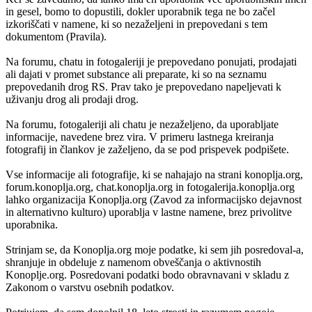
in gesel, bomo to dopustili, dokler uporabnik tega ne bo začel
izkoriščati v namene, ki so nezaželjeni in prepovedani s tem
dokumentom (Pravila).
Na forumu, chatu in fotogaleriji je prepovedano ponujati, prodajati
ali dajati v promet substance ali preparate, ki so na seznamu
prepovedanih drog RS. Prav tako je prepovedano napeljevati k
uživanju drog ali prodaji drog.
Na forumu, fotogaleriji ali chatu je nezaželjeno, da uporabljate
informacije, navedene brez vira. V primeru lastnega kreiranja
fotografij in člankov je zaželjeno, da se pod prispevek podpišete.
Vse informacije ali fotografije, ki se nahajajo na strani konoplja.org,
forum.konoplja.org, chat.konoplja.org in fotogalerija.konoplja.org
lahko organizacija Konoplja.org (Zavod za informacijsko dejavnost
in alternativno kulturo) uporablja v lastne namene, brez privolitve
uporabnika.
Strinjam se, da Konoplja.org moje podatke, ki sem jih posredoval-a,
shranjuje in obdeluje z namenom obveščanja o aktivnostih
Konoplje.org. Posredovani podatki bodo obravnavani v skladu z
Zakonom o varstvu osebnih podatkov.