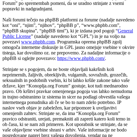
Forum” po spremembah pomeni, da se uradno strinjate z vsemi
popravki in nadgradnjami.
Naši forumi tečejo na phpBB platformi za forume (nadalje navedeno
kot “oni”, “njim”, “njihov”, “phpBB p”, “www.phpbb.com”,
“phpBB skupina”, “phpBB timi”), ki je izdana pod pogoji “
General
Public License
” (nadalje navedeno kot “GPL”) in je na voljo na
povezavi
www.phpbb.com
. Programska oprema phpBB zgolj
omogoča internetne diskusije in GPL jasno omejuje vsebine v okvire
tistega, kar dovolimo oz. ne prepovemo. Za nadaljne informacije o
phpBB si oglejte povezavo:
https://www.phpbb.com/
.
Strinjate se s pogojem, da ne boste objavljali kakršnih koli
neprimernih, žaljivih, obrekljivih, vulgarnih, sovražnih, grozečih,
seksualnih in podobnih vsebin, ki bi lahko kršile zakone tako vaše
države, kjer “Konoplja.org Forum” gostuje, kot tudi mednarodno
pravo. Ob kršitvi pravkar omenjenega pogoja vas lahko nemudoma
in trajno odstranimo iz sistema in sicer na podlagi obvestila vašega
internetnega ponudnika ali če se bo to nam zdelo potrebno. IP
naslov vseh objav je zabeležen, kar pripomore k uveljavitvi
omenjenih zahtev. Strinjate se, da ima “Konoplja.org Forum”
pravico odstraniti, urejati, premakniti ali zapreti katero koli temo in
ob času, ki se nam zdi primeren. Kot uporabnik se strinjate, da se
vaše objavljene vsebine shrani v arhiv. Vaše informacije ne bodo
posredovane naprej brez vašega dovoljenja, vendar pa ne