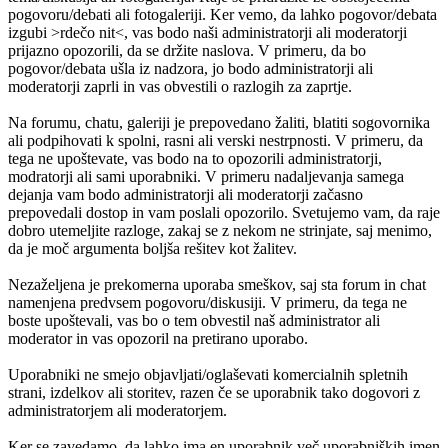
pogovoru/debati ali fotogaleriji. Ker vemo, da lahko pogovor/debata
izgubi >rdečo nit<, vas bodo naši administratorji ali moderatorji
prijazno opozorili, da se držite naslova. V primeru, da bo
pogovor/debata ušla iz nadzora, jo bodo administratorji ali
moderatorji zaprli in vas obvestili o razlogih za zaprtje.
Na forumu, chatu, galeriji je prepovedano žaliti, blatiti sogovornika
ali podpihovati k spolni, rasni ali verski nestrpnosti. V primeru, da
tega ne upoštevate, vas bodo na to opozorili administratorji,
modratorji ali sami uporabniki. V primeru nadaljevanja samega
dejanja vam bodo administratorji ali moderatorji začasno
prepovedali dostop in vam poslali opozorilo. Svetujemo vam, da raje
dobro utemeljite razloge, zakaj se z nekom ne strinjate, saj menimo,
da je moč argumenta boljša rešitev kot žalitev.
Nezaželjena je prekomerna uporaba smeškov, saj sta forum in chat
namenjena predvsem pogovoru/diskusiji. V primeru, da tega ne
boste upoštevali, vas bo o tem obvestil naš administrator ali
moderator in vas opozoril na pretirano uporabo.
Uporabniki ne smejo objavljati/oglaševati komercialnih spletnih
strani, izdelkov ali storitev, razen če se uporabnik tako dogovori z
administratorjem ali moderatorjem.
Ker se zavedamo, da lahko ima en uporabnik več uporabniških imen