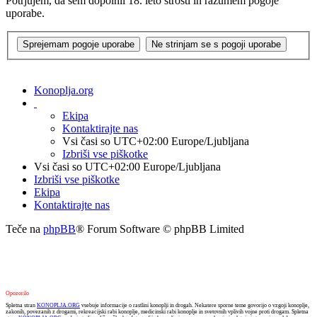
Potrjujem, da sem dopolnil 18. leto strosti in razumem pogoje
uporabe.
Konoplja.org
Ekipa
Kontaktirajte nas
Vsi časi so UTC+02:00 Europe/Ljubljana
Izbriši vse piškotke
Vsi časi so UTC+02:00 Europe/Ljubljana
Izbriši vse piškotke
Ekipa
Kontaktirajte nas
Teče na
phpBB
® Forum Software © phpBB Limited
Opozorilo
Spletna stran
KONOPLJA.ORG
vsebuje informacije o rastlini konoplji in drogah. Nekatere sporne teme govorijo o vzgoji konoplje,
zakonih, povezanih z drogami, rekreacijski rabi konoplje, medicinski rabi konoplje in svetovnih vplivih vojne proti drogam. Spletna