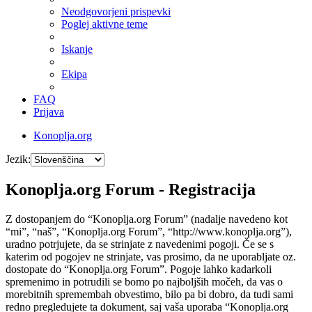
Neodgovorjeni prispevki
Poglej aktivne teme
Iskanje
Ekipa
FAQ
Prijava
Konoplja.org
Jezik:
Konoplja.org Forum - Registracija
Z dostopanjem do “Konoplja.org Forum” (nadalje navedeno kot
“mi”, “naš”, “Konoplja.org Forum”, “http://www.konoplja.org”),
uradno potrjujete, da se strinjate z navedenimi pogoji. Če se s
katerim od pogojev ne strinjate, vas prosimo, da ne uporabljate oz.
dostopate do “Konoplja.org Forum”. Pogoje lahko kadarkoli
spremenimo in potrudili se bomo po najboljših močeh, da vas o
morebitnih spremembah obvestimo, bilo pa bi dobro, da tudi sami
redno pregledujete ta dokument, saj vaša uporaba “Konoplja.org