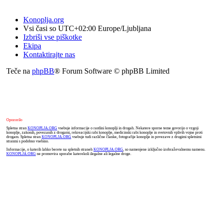
Konoplja.org
Vsi časi so UTC+02:00 Europe/Ljubljana
Izbriši vse piškotke
Ekipa
Kontaktirajte nas
Teče na
phpBB
® Forum Software © phpBB Limited
Opozorilo
Spletna stran
KONOPLJA.ORG
vsebuje informacije o rastlini konoplji in drogah. Nekatere sporne teme govorijo o vzgoji
konoplje, zakonih, povezanih z drogami, rekreacijski rabi konoplje, medicinski rabi konoplje in svetovnih vplivih vojne proti
drogam. Spletna stran
KONOPLJA.ORG
vsebuje tudi različne članke, fotografije konoplje in povezave z drugimi spletnimi
stranmi s podobno vsebino.
Informacije, o katerih lahko berete na spletnih straneh
KONOPLJA.ORG
, so namenjene izključno izobraževalnemu namenu.
KONOPLJA.ORG
ne promovira uporabe katerekoli ilegalne ali legalne droge.