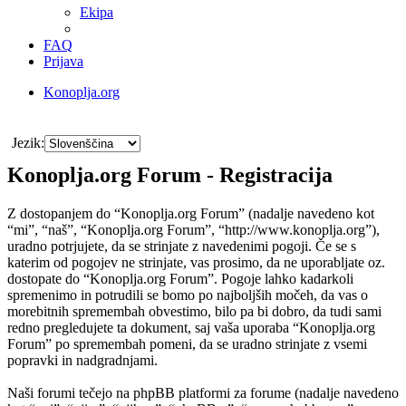
Ekipa
FAQ
Prijava
Konoplja.org
Iskanje
Jezik:
Konoplja.org Forum - Registracija
Z dostopanjem do “Konoplja.org Forum” (nadalje navedeno kot
“mi”, “naš”, “Konoplja.org Forum”, “http://www.konoplja.org”),
uradno potrjujete, da se strinjate z navedenimi pogoji. Če se s
katerim od pogojev ne strinjate, vas prosimo, da ne uporabljate oz.
dostopate do “Konoplja.org Forum”. Pogoje lahko kadarkoli
spremenimo in potrudili se bomo po najboljših močeh, da vas o
morebitnih spremembah obvestimo, bilo pa bi dobro, da tudi sami
redno pregledujete ta dokument, saj vaša uporaba “Konoplja.org
Forum” po spremembah pomeni, da se uradno strinjate z vsemi
popravki in nadgradnjami.
Naši forumi tečejo na phpBB platformi za forume (nadalje navedeno