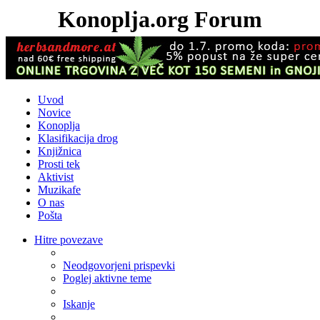
Konoplja.org Forum
Uvod
Novice
Konoplja
Klasifikacija drog
Knjižnica
Prosti tek
Aktivist
Muzikafe
O nas
Pošta
Hitre povezave
Neodgovorjeni prispevki
Poglej aktivne teme
Iskanje