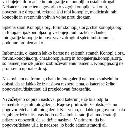
vsebujeje informacije in fotografije o konoplji in ostalih drogah.
Nekatere sporne teme govorijo o vzgoji konoplje, zakonih,
povezanih z drogami, rekreacijski rabi konoplje, medicinski rabi
konoplje in svetovnih vplivih vojne proti drogam.
Spletna stran Konoplja.org, forum.konoplja.org, chat.konoplja.org
in fotogalerija.konoplja.org vsebujejo tudi različne članke,
fotografije konoplje in povezave z drugimi spletnimi stranmi s
podobno problematiko.
Informacije, o katerih lahko berete na spletnih straneh Konoplja.org,
forum.konoplja.org, chat.konoplja.org in fotogalerija.konoplja.org,
so namenjene izključno izobraževalnemu namenu. Konoplja.org ne
promovira uporabe drog.
Naslovi tem na forumu, chatu in fotogaleriji naj bodo smiselni in
opisni, da se lahko že iz naslova razbere tema, o kateri se želite
pogovarjati/diskutirati ali pregledovati fotografije.
Ni zaželjeno odpirati naslova, pod katerim je že bila odprta
tema/diskusija ali fotogalerija. Raje se pridružite že obstoječemu
pogovoru/debati ali fotogaleriji. Ker vemo, da lahko pogovor/debata
izgubi >rdečo nit<, vas bodo naši administratorji ali moderatorji
prijazno opozorili, da se držite naslova. V primeru, da bo
pogovor/debata ušla iz nadzora, jo bodo administratorji ali