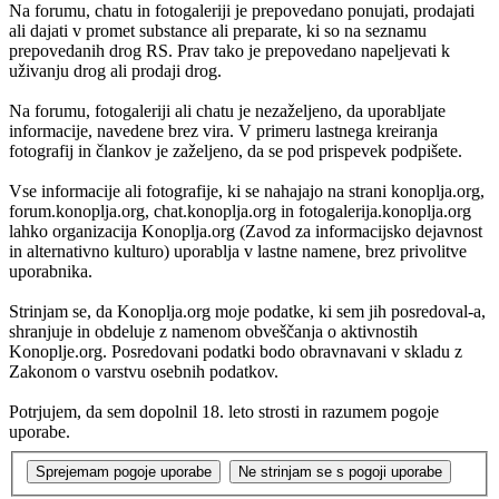
Na forumu, chatu in fotogaleriji je prepovedano ponujati, prodajati
ali dajati v promet substance ali preparate, ki so na seznamu
prepovedanih drog RS. Prav tako je prepovedano napeljevati k
uživanju drog ali prodaji drog.
Na forumu, fotogaleriji ali chatu je nezaželjeno, da uporabljate
informacije, navedene brez vira. V primeru lastnega kreiranja
fotografij in člankov je zaželjeno, da se pod prispevek podpišete.
Vse informacije ali fotografije, ki se nahajajo na strani konoplja.org,
forum.konoplja.org, chat.konoplja.org in fotogalerija.konoplja.org
lahko organizacija Konoplja.org (Zavod za informacijsko dejavnost
in alternativno kulturo) uporablja v lastne namene, brez privolitve
uporabnika.
Strinjam se, da Konoplja.org moje podatke, ki sem jih posredoval-a,
shranjuje in obdeluje z namenom obveščanja o aktivnostih
Konoplje.org. Posredovani podatki bodo obravnavani v skladu z
Zakonom o varstvu osebnih podatkov.
Potrjujem, da sem dopolnil 18. leto strosti in razumem pogoje
uporabe.