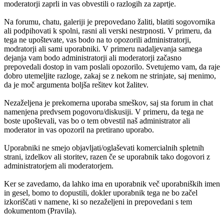
moderatorji zaprli in vas obvestili o razlogih za zaprtje.
Na forumu, chatu, galeriji je prepovedano žaliti, blatiti sogovornika
ali podpihovati k spolni, rasni ali verski nestrpnosti. V primeru, da
tega ne upoštevate, vas bodo na to opozorili administratorji,
modratorji ali sami uporabniki. V primeru nadaljevanja samega
dejanja vam bodo administratorji ali moderatorji začasno
prepovedali dostop in vam poslali opozorilo. Svetujemo vam, da raje
dobro utemeljite razloge, zakaj se z nekom ne strinjate, saj menimo,
da je moč argumenta boljša rešitev kot žalitev.
Nezaželjena je prekomerna uporaba smeškov, saj sta forum in chat
namenjena predvsem pogovoru/diskusiji. V primeru, da tega ne
boste upoštevali, vas bo o tem obvestil naš administrator ali
moderator in vas opozoril na pretirano uporabo.
Uporabniki ne smejo objavljati/oglaševati komercialnih spletnih
strani, izdelkov ali storitev, razen če se uporabnik tako dogovori z
administratorjem ali moderatorjem.
Ker se zavedamo, da lahko ima en uporabnik več uporabniških imen
in gesel, bomo to dopustili, dokler uporabnik tega ne bo začel
izkoriščati v namene, ki so nezaželjeni in prepovedani s tem
dokumentom (Pravila).