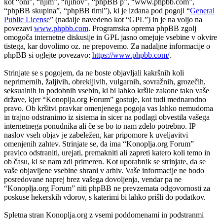
kot “oni”, “njim”, “njihov”, “phpBB p”, “www.phpbb.com”,
“phpBB skupina”, “phpBB timi”), ki je izdana pod pogoji “
General
Public License
” (nadalje navedeno kot “GPL”) in je na voljo na
povezavi
www.phpbb.com
. Programska oprema phpBB zgolj
omogoča internetne diskusije in GPL jasno omejuje vsebine v okvire
tistega, kar dovolimo oz. ne prepovemo. Za nadaljne informacije o
phpBB si oglejte povezavo:
https://www.phpbb.com/
.
Strinjate se s pogojem, da ne boste objavljali kakršnih koli
neprimernih, žaljivih, obrekljivih, vulgarnih, sovražnih, grozečih,
seksualnih in podobnih vsebin, ki bi lahko kršile zakone tako vaše
države, kjer “Konoplja.org Forum” gostuje, kot tudi mednarodno
pravo. Ob kršitvi pravkar omenjenega pogoja vas lahko nemudoma
in trajno odstranimo iz sistema in sicer na podlagi obvestila vašega
internetnega ponudnika ali če se bo to nam zdelo potrebno. IP
naslov vseh objav je zabeležen, kar pripomore k uveljavitvi
omenjenih zahtev. Strinjate se, da ima “Konoplja.org Forum”
pravico odstraniti, urejati, premakniti ali zapreti katero koli temo in
ob času, ki se nam zdi primeren. Kot uporabnik se strinjate, da se
vaše objavljene vsebine shrani v arhiv. Vaše informacije ne bodo
posredovane naprej brez vašega dovoljenja, vendar pa ne
“Konoplja.org Forum” niti phpBB ne prevzemata odgovornosti za
poskuse hekerskih vdorov, s katerimi bi lahko prišli do podatkov.
Spletna stran Konoplja.org z vsemi poddomenami in podstranmi