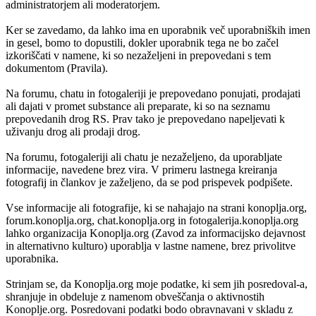
administratorjem ali moderatorjem.
Ker se zavedamo, da lahko ima en uporabnik več uporabniških imen
in gesel, bomo to dopustili, dokler uporabnik tega ne bo začel
izkoriščati v namene, ki so nezaželjeni in prepovedani s tem
dokumentom (Pravila).
Na forumu, chatu in fotogaleriji je prepovedano ponujati, prodajati
ali dajati v promet substance ali preparate, ki so na seznamu
prepovedanih drog RS. Prav tako je prepovedano napeljevati k
uživanju drog ali prodaji drog.
Na forumu, fotogaleriji ali chatu je nezaželjeno, da uporabljate
informacije, navedene brez vira. V primeru lastnega kreiranja
fotografij in člankov je zaželjeno, da se pod prispevek podpišete.
Vse informacije ali fotografije, ki se nahajajo na strani konoplja.org,
forum.konoplja.org, chat.konoplja.org in fotogalerija.konoplja.org
lahko organizacija Konoplja.org (Zavod za informacijsko dejavnost
in alternativno kulturo) uporablja v lastne namene, brez privolitve
uporabnika.
Strinjam se, da Konoplja.org moje podatke, ki sem jih posredoval-a,
shranjuje in obdeluje z namenom obveščanja o aktivnostih
Konoplje.org. Posredovani podatki bodo obravnavani v skladu z