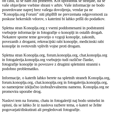
ob času, ki se nam zdi primeren. Kot uporabnik se strinjate, da se
vaše objavljene vsebine shrani v arhiv. Vaše informacije ne bodo
posredovane naprej brez vašega dovoljenja, vendar pa ne
“Konoplja.org Forum” niti phpBB ne prevzemata odgovornosti za
poskuse hekerskih vdorov, s katerimi bi lahko prišli do podatkov.
Spletna stran Konoplja.org z vsemi poddomenami in podstranmi
vsebujeje informacije in fotografije o konoplji in ostalih drogah.
Nekatere sporne teme govorijo o vzgoji konoplje, zakonih,
povezanih z drogami, rekreacijski rabi konoplje, medicinski rabi
konoplje in svetovnih vplivih vojne proti drogam.
Spletna stran Konoplja.org, forum.konoplja.org, chat.konoplja.org
in fotogalerija.konoplja.org vsebujejo tudi različne članke,
fotografije konoplje in povezave z drugimi spletnimi stranmi s
podobno problematiko.
Informacije, o katerih lahko berete na spletnih straneh Konoplja.org,
forum.konoplja.org, chat.konoplja.org in fotogalerija.konoplja.org,
so namenjene izključno izobraževalnemu namenu. Konoplja.org ne
promovira uporabe drog.
Naslovi tem na forumu, chatu in fotogaleriji naj bodo smiselni in
opisni, da se lahko že iz naslova razbere tema, o kateri se želite
pogovarjati/diskutirati ali pregledovati fotografije.