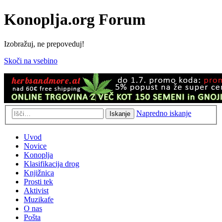
Konoplja.org Forum
Izobražuj, ne prepoveduj!
Skoči na vsebino
Napredno iskanje
Iskanje
Uvod
Novice
Konoplja
Klasifikacija drog
Knjižnica
Prosti tek
Aktivist
Muzikafe
O nas
Pošta