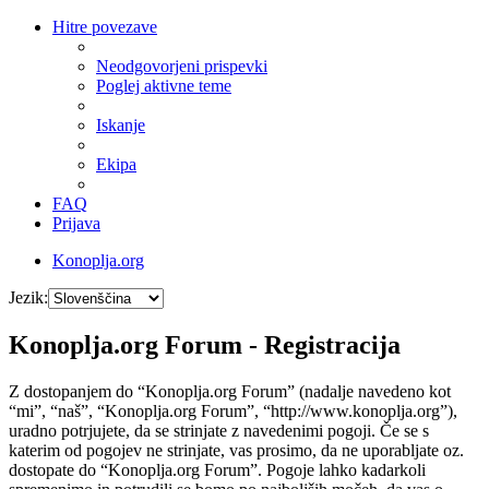
Hitre povezave
Neodgovorjeni prispevki
Poglej aktivne teme
Iskanje
Ekipa
FAQ
Prijava
Konoplja.org
Jezik:
Konoplja.org Forum - Registracija
Z dostopanjem do “Konoplja.org Forum” (nadalje navedeno kot
“mi”, “naš”, “Konoplja.org Forum”, “http://www.konoplja.org”),
uradno potrjujete, da se strinjate z navedenimi pogoji. Če se s
katerim od pogojev ne strinjate, vas prosimo, da ne uporabljate oz.
dostopate do “Konoplja.org Forum”. Pogoje lahko kadarkoli