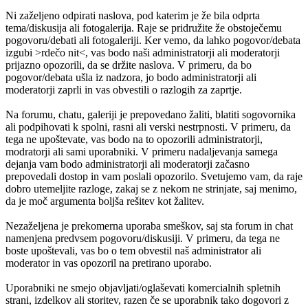
Ni zaželjeno odpirati naslova, pod katerim je že bila odprta
tema/diskusija ali fotogalerija. Raje se pridružite že obstoječemu
pogovoru/debati ali fotogaleriji. Ker vemo, da lahko pogovor/debata
izgubi >rdečo nit<, vas bodo naši administratorji ali moderatorji
prijazno opozorili, da se držite naslova. V primeru, da bo
pogovor/debata ušla iz nadzora, jo bodo administratorji ali
moderatorji zaprli in vas obvestili o razlogih za zaprtje.
Na forumu, chatu, galeriji je prepovedano žaliti, blatiti sogovornika
ali podpihovati k spolni, rasni ali verski nestrpnosti. V primeru, da
tega ne upoštevate, vas bodo na to opozorili administratorji,
modratorji ali sami uporabniki. V primeru nadaljevanja samega
dejanja vam bodo administratorji ali moderatorji začasno
prepovedali dostop in vam poslali opozorilo. Svetujemo vam, da raje
dobro utemeljite razloge, zakaj se z nekom ne strinjate, saj menimo,
da je moč argumenta boljša rešitev kot žalitev.
Nezaželjena je prekomerna uporaba smeškov, saj sta forum in chat
namenjena predvsem pogovoru/diskusiji. V primeru, da tega ne
boste upoštevali, vas bo o tem obvestil naš administrator ali
moderator in vas opozoril na pretirano uporabo.
Uporabniki ne smejo objavljati/oglaševati komercialnih spletnih
strani, izdelkov ali storitev, razen če se uporabnik tako dogovori z