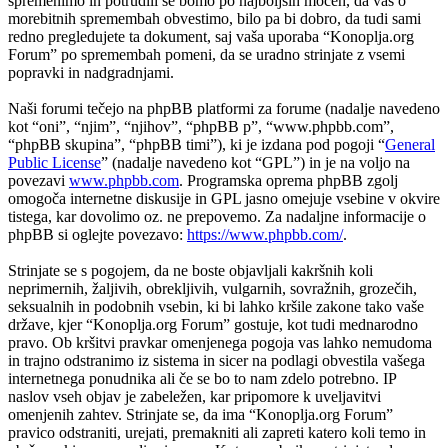
spremenimo in potrudili se bomo po najboljših močeh, da vas o
morebitnih spremembah obvestimo, bilo pa bi dobro, da tudi sami
redno pregledujete ta dokument, saj vaša uporaba “Konoplja.org
Forum” po spremembah pomeni, da se uradno strinjate z vsemi
popravki in nadgradnjami.
Naši forumi tečejo na phpBB platformi za forume (nadalje navedeno
kot “oni”, “njim”, “njihov”, “phpBB p”, “www.phpbb.com”,
“phpBB skupina”, “phpBB timi”), ki je izdana pod pogoji “
General
Public License
” (nadalje navedeno kot “GPL”) in je na voljo na
povezavi
www.phpbb.com
. Programska oprema phpBB zgolj
omogoča internetne diskusije in GPL jasno omejuje vsebine v okvire
tistega, kar dovolimo oz. ne prepovemo. Za nadaljne informacije o
phpBB si oglejte povezavo:
https://www.phpbb.com/
.
Strinjate se s pogojem, da ne boste objavljali kakršnih koli
neprimernih, žaljivih, obrekljivih, vulgarnih, sovražnih, grozečih,
seksualnih in podobnih vsebin, ki bi lahko kršile zakone tako vaše
države, kjer “Konoplja.org Forum” gostuje, kot tudi mednarodno
pravo. Ob kršitvi pravkar omenjenega pogoja vas lahko nemudoma
in trajno odstranimo iz sistema in sicer na podlagi obvestila vašega
internetnega ponudnika ali če se bo to nam zdelo potrebno. IP
naslov vseh objav je zabeležen, kar pripomore k uveljavitvi
omenjenih zahtev. Strinjate se, da ima “Konoplja.org Forum”
pravico odstraniti, urejati, premakniti ali zapreti katero koli temo in