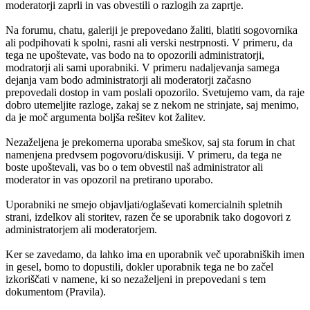
moderatorji zaprli in vas obvestili o razlogih za zaprtje.
Na forumu, chatu, galeriji je prepovedano žaliti, blatiti sogovornika
ali podpihovati k spolni, rasni ali verski nestrpnosti. V primeru, da
tega ne upoštevate, vas bodo na to opozorili administratorji,
modratorji ali sami uporabniki. V primeru nadaljevanja samega
dejanja vam bodo administratorji ali moderatorji začasno
prepovedali dostop in vam poslali opozorilo. Svetujemo vam, da raje
dobro utemeljite razloge, zakaj se z nekom ne strinjate, saj menimo,
da je moč argumenta boljša rešitev kot žalitev.
Nezaželjena je prekomerna uporaba smeškov, saj sta forum in chat
namenjena predvsem pogovoru/diskusiji. V primeru, da tega ne
boste upoštevali, vas bo o tem obvestil naš administrator ali
moderator in vas opozoril na pretirano uporabo.
Uporabniki ne smejo objavljati/oglaševati komercialnih spletnih
strani, izdelkov ali storitev, razen če se uporabnik tako dogovori z
administratorjem ali moderatorjem.
Ker se zavedamo, da lahko ima en uporabnik več uporabniških imen
in gesel, bomo to dopustili, dokler uporabnik tega ne bo začel
izkoriščati v namene, ki so nezaželjeni in prepovedani s tem
dokumentom (Pravila).