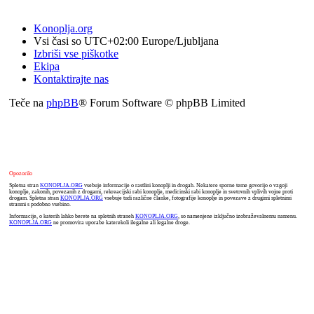
Konoplja.org
Vsi časi so UTC+02:00 Europe/Ljubljana
Izbriši vse piškotke
Ekipa
Kontaktirajte nas
Teče na
phpBB
® Forum Software © phpBB Limited
Opozorilo
Spletna stran
KONOPLJA.ORG
vsebuje informacije o rastlini konoplji in drogah. Nekatere sporne teme govorijo o vzgoji
konoplje, zakonih, povezanih z drogami, rekreacijski rabi konoplje, medicinski rabi konoplje in svetovnih vplivih vojne proti
drogam. Spletna stran
KONOPLJA.ORG
vsebuje tudi različne članke, fotografije konoplje in povezave z drugimi spletnimi
stranmi s podobno vsebino.
Informacije, o katerih lahko berete na spletnih straneh
KONOPLJA.ORG
, so namenjene izključno izobraževalnemu namenu.
KONOPLJA.ORG
ne promovira uporabe katerekoli ilegalne ali legalne droge.