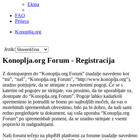
Ekipa
FAQ
Prijava
Konoplja.org
Iskanje
Jezik:
Konoplja.org Forum - Registracija
Z dostopanjem do “Konoplja.org Forum” (nadalje navedeno kot
“mi”, “naš”, “Konoplja.org Forum”, “http://www.konoplja.org”),
uradno potrjujete, da se strinjate z navedenimi pogoji. Če se s
katerim od pogojev ne strinjate, vas prosimo, da ne uporabljate oz.
dostopate do “Konoplja.org Forum”. Pogoje lahko kadarkoli
spremenimo in potrudili se bomo po najboljših močeh, da vas o
morebitnih spremembah obvestimo, bilo pa bi dobro, da tudi sami
redno pregledujete ta dokument, saj vaša uporaba “Konoplja.org
Forum” po spremembah pomeni, da se uradno strinjate z vsemi
popravki in nadgradnjami.
Naši forumi tečejo na phpBB platformi za forume (nadalje navedeno