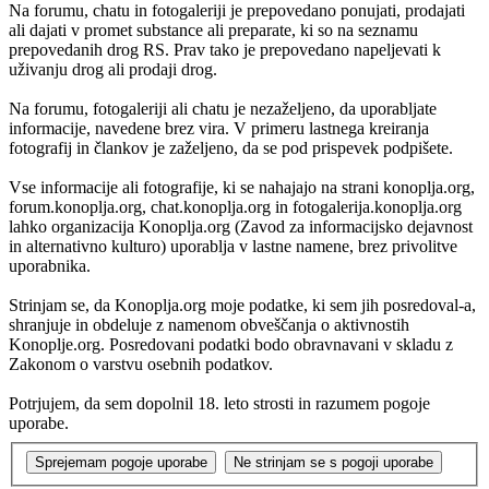
Na forumu, chatu in fotogaleriji je prepovedano ponujati, prodajati
ali dajati v promet substance ali preparate, ki so na seznamu
prepovedanih drog RS. Prav tako je prepovedano napeljevati k
uživanju drog ali prodaji drog.
Na forumu, fotogaleriji ali chatu je nezaželjeno, da uporabljate
informacije, navedene brez vira. V primeru lastnega kreiranja
fotografij in člankov je zaželjeno, da se pod prispevek podpišete.
Vse informacije ali fotografije, ki se nahajajo na strani konoplja.org,
forum.konoplja.org, chat.konoplja.org in fotogalerija.konoplja.org
lahko organizacija Konoplja.org (Zavod za informacijsko dejavnost
in alternativno kulturo) uporablja v lastne namene, brez privolitve
uporabnika.
Strinjam se, da Konoplja.org moje podatke, ki sem jih posredoval-a,
shranjuje in obdeluje z namenom obveščanja o aktivnostih
Konoplje.org. Posredovani podatki bodo obravnavani v skladu z
Zakonom o varstvu osebnih podatkov.
Potrjujem, da sem dopolnil 18. leto strosti in razumem pogoje
uporabe.