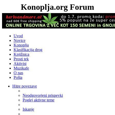
Konoplja.org Forum
Uvod
Novice
Konoplja
Klasifikacija drog
Knjižnica
Prosti tek
Aktivist
Muzikafe
O nas
Pošta
Hitre povezave
Neodgovorjeni prispevki
Poglej aktivne teme
Iskanje