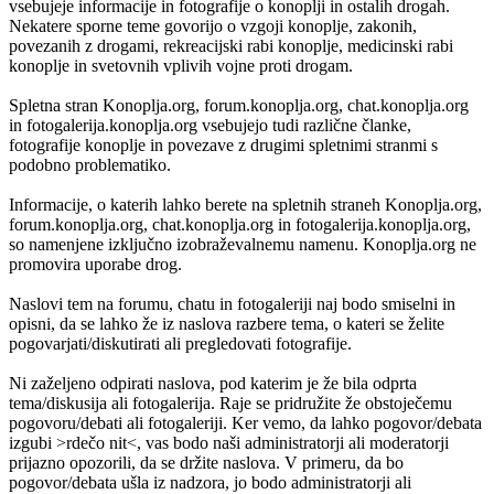
vsebujeje informacije in fotografije o konoplji in ostalih drogah.
Nekatere sporne teme govorijo o vzgoji konoplje, zakonih,
povezanih z drogami, rekreacijski rabi konoplje, medicinski rabi
konoplje in svetovnih vplivih vojne proti drogam.
Spletna stran Konoplja.org, forum.konoplja.org, chat.konoplja.org
in fotogalerija.konoplja.org vsebujejo tudi različne članke,
fotografije konoplje in povezave z drugimi spletnimi stranmi s
podobno problematiko.
Informacije, o katerih lahko berete na spletnih straneh Konoplja.org,
forum.konoplja.org, chat.konoplja.org in fotogalerija.konoplja.org,
so namenjene izključno izobraževalnemu namenu. Konoplja.org ne
promovira uporabe drog.
Naslovi tem na forumu, chatu in fotogaleriji naj bodo smiselni in
opisni, da se lahko že iz naslova razbere tema, o kateri se želite
pogovarjati/diskutirati ali pregledovati fotografije.
Ni zaželjeno odpirati naslova, pod katerim je že bila odprta
tema/diskusija ali fotogalerija. Raje se pridružite že obstoječemu
pogovoru/debati ali fotogaleriji. Ker vemo, da lahko pogovor/debata
izgubi >rdečo nit<, vas bodo naši administratorji ali moderatorji
prijazno opozorili, da se držite naslova. V primeru, da bo
pogovor/debata ušla iz nadzora, jo bodo administratorji ali