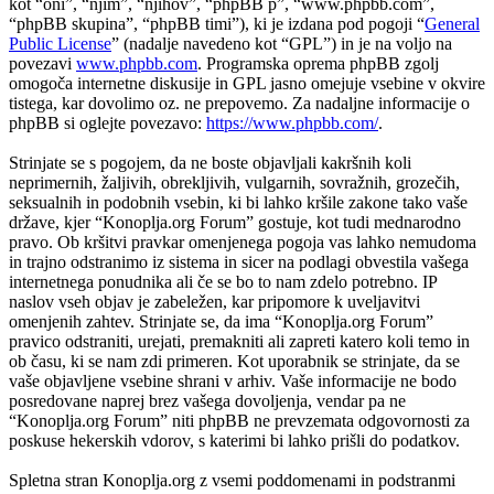
kot “oni”, “njim”, “njihov”, “phpBB p”, “www.phpbb.com”,
“phpBB skupina”, “phpBB timi”), ki je izdana pod pogoji “
General
Public License
” (nadalje navedeno kot “GPL”) in je na voljo na
povezavi
www.phpbb.com
. Programska oprema phpBB zgolj
omogoča internetne diskusije in GPL jasno omejuje vsebine v okvire
tistega, kar dovolimo oz. ne prepovemo. Za nadaljne informacije o
phpBB si oglejte povezavo:
https://www.phpbb.com/
.
Strinjate se s pogojem, da ne boste objavljali kakršnih koli
neprimernih, žaljivih, obrekljivih, vulgarnih, sovražnih, grozečih,
seksualnih in podobnih vsebin, ki bi lahko kršile zakone tako vaše
države, kjer “Konoplja.org Forum” gostuje, kot tudi mednarodno
pravo. Ob kršitvi pravkar omenjenega pogoja vas lahko nemudoma
in trajno odstranimo iz sistema in sicer na podlagi obvestila vašega
internetnega ponudnika ali če se bo to nam zdelo potrebno. IP
naslov vseh objav je zabeležen, kar pripomore k uveljavitvi
omenjenih zahtev. Strinjate se, da ima “Konoplja.org Forum”
pravico odstraniti, urejati, premakniti ali zapreti katero koli temo in
ob času, ki se nam zdi primeren. Kot uporabnik se strinjate, da se
vaše objavljene vsebine shrani v arhiv. Vaše informacije ne bodo
posredovane naprej brez vašega dovoljenja, vendar pa ne
“Konoplja.org Forum” niti phpBB ne prevzemata odgovornosti za
poskuse hekerskih vdorov, s katerimi bi lahko prišli do podatkov.
Spletna stran Konoplja.org z vsemi poddomenami in podstranmi