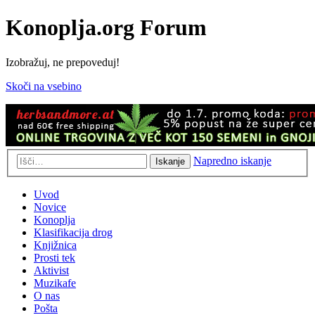
Konoplja.org Forum
Izobražuj, ne prepoveduj!
Skoči na vsebino
Napredno iskanje
Iskanje
Uvod
Novice
Konoplja
Klasifikacija drog
Knjižnica
Prosti tek
Aktivist
Muzikafe
O nas
Pošta