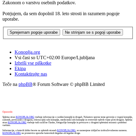
Zakonom o varstvu osebnih podatkov.
Potrjujem, da sem dopolnil 18. leto strosti in razumem pogoje
uporabe.
Konoplja.org
Vsi časi so UTC+02:00 Europe/Ljubljana
Izbriši vse piškotke
Ekipa
Kontaktirajte nas
Teče na
phpBB
® Forum Software © phpBB Limited
Opozorilo
Spletna stran
KONOPLJA.ORG
vsebuje informacije o rastlini konoplji in drogah. Nekatere sporne teme govorijo o vzgoji konoplje,
zakonih, povezanih z drogami, rekreacijski rabi konoplje, medicinski rabi konoplje in svetovnih vplivih vojne proti drogam. Spletna
stran
KONOPLJA.ORG
vsebuje tudi različne članke, fotografije konoplje in povezave z drugimi spletnimi stranmi s podobno
vsebino.
Informacije, o katerih lahko berete na spletnih straneh
KONOPLJA.ORG
, so namenjene izključno izobraževalnemu namenu.
KONOPLJA.ORG
ne promovira uporabe katerekoli ilegalne ali legalne droge.