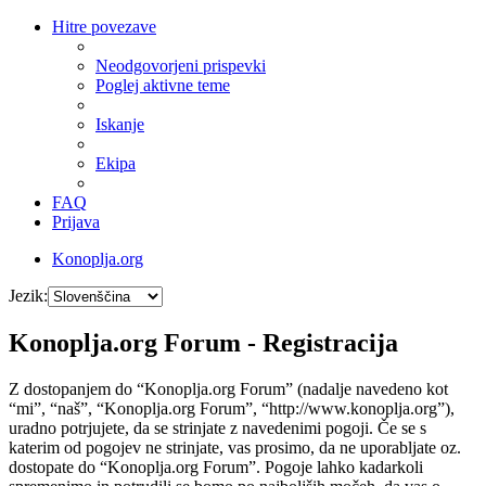
Hitre povezave
Neodgovorjeni prispevki
Poglej aktivne teme
Iskanje
Ekipa
FAQ
Prijava
Konoplja.org
Jezik:
Konoplja.org Forum - Registracija
Z dostopanjem do “Konoplja.org Forum” (nadalje navedeno kot
“mi”, “naš”, “Konoplja.org Forum”, “http://www.konoplja.org”),
uradno potrjujete, da se strinjate z navedenimi pogoji. Če se s
katerim od pogojev ne strinjate, vas prosimo, da ne uporabljate oz.
dostopate do “Konoplja.org Forum”. Pogoje lahko kadarkoli