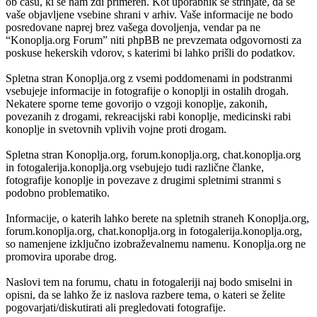
ob času, ki se nam zdi primeren. Kot uporabnik se strinjate, da se
vaše objavljene vsebine shrani v arhiv. Vaše informacije ne bodo
posredovane naprej brez vašega dovoljenja, vendar pa ne
“Konoplja.org Forum” niti phpBB ne prevzemata odgovornosti za
poskuse hekerskih vdorov, s katerimi bi lahko prišli do podatkov.
Spletna stran Konoplja.org z vsemi poddomenami in podstranmi
vsebujeje informacije in fotografije o konoplji in ostalih drogah.
Nekatere sporne teme govorijo o vzgoji konoplje, zakonih,
povezanih z drogami, rekreacijski rabi konoplje, medicinski rabi
konoplje in svetovnih vplivih vojne proti drogam.
Spletna stran Konoplja.org, forum.konoplja.org, chat.konoplja.org
in fotogalerija.konoplja.org vsebujejo tudi različne članke,
fotografije konoplje in povezave z drugimi spletnimi stranmi s
podobno problematiko.
Informacije, o katerih lahko berete na spletnih straneh Konoplja.org,
forum.konoplja.org, chat.konoplja.org in fotogalerija.konoplja.org,
so namenjene izključno izobraževalnemu namenu. Konoplja.org ne
promovira uporabe drog.
Naslovi tem na forumu, chatu in fotogaleriji naj bodo smiselni in
opisni, da se lahko že iz naslova razbere tema, o kateri se želite
pogovarjati/diskutirati ali pregledovati fotografije.