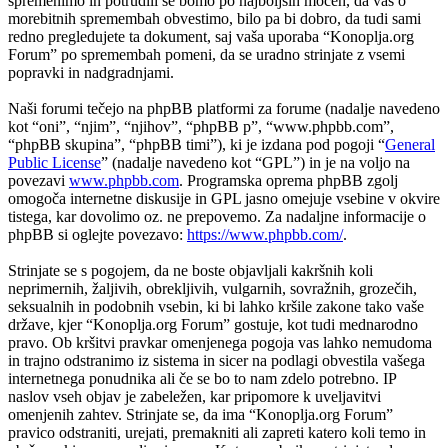
spremenimo in potrudili se bomo po najboljših močeh, da vas o
morebitnih spremembah obvestimo, bilo pa bi dobro, da tudi sami
redno pregledujete ta dokument, saj vaša uporaba “Konoplja.org
Forum” po spremembah pomeni, da se uradno strinjate z vsemi
popravki in nadgradnjami.
Naši forumi tečejo na phpBB platformi za forume (nadalje navedeno
kot “oni”, “njim”, “njihov”, “phpBB p”, “www.phpbb.com”,
“phpBB skupina”, “phpBB timi”), ki je izdana pod pogoji “
General
Public License
” (nadalje navedeno kot “GPL”) in je na voljo na
povezavi
www.phpbb.com
. Programska oprema phpBB zgolj
omogoča internetne diskusije in GPL jasno omejuje vsebine v okvire
tistega, kar dovolimo oz. ne prepovemo. Za nadaljne informacije o
phpBB si oglejte povezavo:
https://www.phpbb.com/
.
Strinjate se s pogojem, da ne boste objavljali kakršnih koli
neprimernih, žaljivih, obrekljivih, vulgarnih, sovražnih, grozečih,
seksualnih in podobnih vsebin, ki bi lahko kršile zakone tako vaše
države, kjer “Konoplja.org Forum” gostuje, kot tudi mednarodno
pravo. Ob kršitvi pravkar omenjenega pogoja vas lahko nemudoma
in trajno odstranimo iz sistema in sicer na podlagi obvestila vašega
internetnega ponudnika ali če se bo to nam zdelo potrebno. IP
naslov vseh objav je zabeležen, kar pripomore k uveljavitvi
omenjenih zahtev. Strinjate se, da ima “Konoplja.org Forum”
pravico odstraniti, urejati, premakniti ali zapreti katero koli temo in