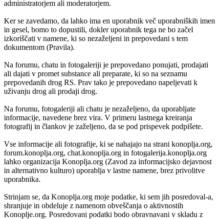
administratorjem ali moderatorjem.
Ker se zavedamo, da lahko ima en uporabnik več uporabniških imen
in gesel, bomo to dopustili, dokler uporabnik tega ne bo začel
izkoriščati v namene, ki so nezaželjeni in prepovedani s tem
dokumentom (Pravila).
Na forumu, chatu in fotogaleriji je prepovedano ponujati, prodajati
ali dajati v promet substance ali preparate, ki so na seznamu
prepovedanih drog RS. Prav tako je prepovedano napeljevati k
uživanju drog ali prodaji drog.
Na forumu, fotogaleriji ali chatu je nezaželjeno, da uporabljate
informacije, navedene brez vira. V primeru lastnega kreiranja
fotografij in člankov je zaželjeno, da se pod prispevek podpišete.
Vse informacije ali fotografije, ki se nahajajo na strani konoplja.org,
forum.konoplja.org, chat.konoplja.org in fotogalerija.konoplja.org
lahko organizacija Konoplja.org (Zavod za informacijsko dejavnost
in alternativno kulturo) uporablja v lastne namene, brez privolitve
uporabnika.
Strinjam se, da Konoplja.org moje podatke, ki sem jih posredoval-a,
shranjuje in obdeluje z namenom obveščanja o aktivnostih
Konoplje.org. Posredovani podatki bodo obravnavani v skladu z