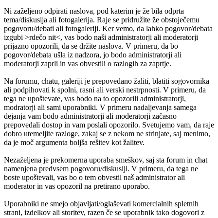
Ni zaželjeno odpirati naslova, pod katerim je že bila odprta
tema/diskusija ali fotogalerija. Raje se pridružite že obstoječemu
pogovoru/debati ali fotogaleriji. Ker vemo, da lahko pogovor/debata
izgubi >rdečo nit<, vas bodo naši administratorji ali moderatorji
prijazno opozorili, da se držite naslova. V primeru, da bo
pogovor/debata ušla iz nadzora, jo bodo administratorji ali
moderatorji zaprli in vas obvestili o razlogih za zaprtje.
Na forumu, chatu, galeriji je prepovedano žaliti, blatiti sogovornika
ali podpihovati k spolni, rasni ali verski nestrpnosti. V primeru, da
tega ne upoštevate, vas bodo na to opozorili administratorji,
modratorji ali sami uporabniki. V primeru nadaljevanja samega
dejanja vam bodo administratorji ali moderatorji začasno
prepovedali dostop in vam poslali opozorilo. Svetujemo vam, da raje
dobro utemeljite razloge, zakaj se z nekom ne strinjate, saj menimo,
da je moč argumenta boljša rešitev kot žalitev.
Nezaželjena je prekomerna uporaba smeškov, saj sta forum in chat
namenjena predvsem pogovoru/diskusiji. V primeru, da tega ne
boste upoštevali, vas bo o tem obvestil naš administrator ali
moderator in vas opozoril na pretirano uporabo.
Uporabniki ne smejo objavljati/oglaševati komercialnih spletnih
strani, izdelkov ali storitev, razen če se uporabnik tako dogovori z