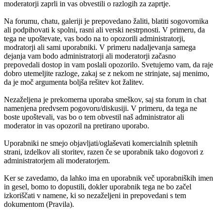
moderatorji zaprli in vas obvestili o razlogih za zaprtje.
Na forumu, chatu, galeriji je prepovedano žaliti, blatiti sogovornika
ali podpihovati k spolni, rasni ali verski nestrpnosti. V primeru, da
tega ne upoštevate, vas bodo na to opozorili administratorji,
modratorji ali sami uporabniki. V primeru nadaljevanja samega
dejanja vam bodo administratorji ali moderatorji začasno
prepovedali dostop in vam poslali opozorilo. Svetujemo vam, da raje
dobro utemeljite razloge, zakaj se z nekom ne strinjate, saj menimo,
da je moč argumenta boljša rešitev kot žalitev.
Nezaželjena je prekomerna uporaba smeškov, saj sta forum in chat
namenjena predvsem pogovoru/diskusiji. V primeru, da tega ne
boste upoštevali, vas bo o tem obvestil naš administrator ali
moderator in vas opozoril na pretirano uporabo.
Uporabniki ne smejo objavljati/oglaševati komercialnih spletnih
strani, izdelkov ali storitev, razen če se uporabnik tako dogovori z
administratorjem ali moderatorjem.
Ker se zavedamo, da lahko ima en uporabnik več uporabniških imen
in gesel, bomo to dopustili, dokler uporabnik tega ne bo začel
izkoriščati v namene, ki so nezaželjeni in prepovedani s tem
dokumentom (Pravila).