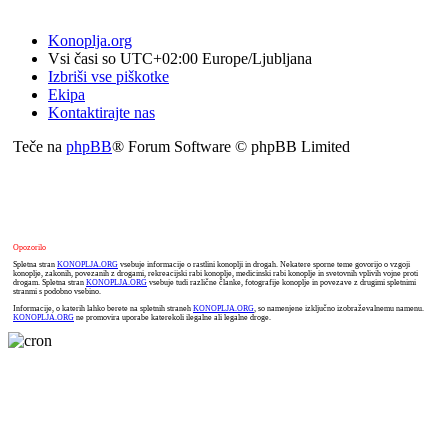
Konoplja.org
Vsi časi so UTC+02:00 Europe/Ljubljana
Izbriši vse piškotke
Ekipa
Kontaktirajte nas
Teče na
phpBB
® Forum Software © phpBB Limited
Opozorilo
Spletna stran
KONOPLJA.ORG
vsebuje informacije o rastlini konoplji in drogah. Nekatere sporne teme govorijo o vzgoji
konoplje, zakonih, povezanih z drogami, rekreacijski rabi konoplje, medicinski rabi konoplje in svetovnih vplivih vojne proti
drogam. Spletna stran
KONOPLJA.ORG
vsebuje tudi različne članke, fotografije konoplje in povezave z drugimi spletnimi
stranmi s podobno vsebino.
Informacije, o katerih lahko berete na spletnih straneh
KONOPLJA.ORG
, so namenjene izključno izobraževalnemu namenu.
KONOPLJA.ORG
ne promovira uporabe katerekoli ilegalne ali legalne droge.