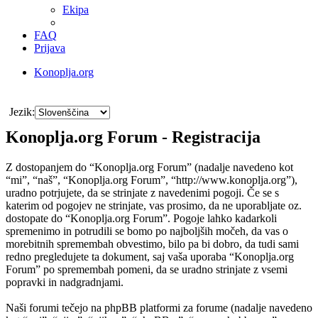
Ekipa
FAQ
Prijava
Konoplja.org
Iskanje
Jezik:
Konoplja.org Forum - Registracija
Z dostopanjem do “Konoplja.org Forum” (nadalje navedeno kot
“mi”, “naš”, “Konoplja.org Forum”, “http://www.konoplja.org”),
uradno potrjujete, da se strinjate z navedenimi pogoji. Če se s
katerim od pogojev ne strinjate, vas prosimo, da ne uporabljate oz.
dostopate do “Konoplja.org Forum”. Pogoje lahko kadarkoli
spremenimo in potrudili se bomo po najboljših močeh, da vas o
morebitnih spremembah obvestimo, bilo pa bi dobro, da tudi sami
redno pregledujete ta dokument, saj vaša uporaba “Konoplja.org
Forum” po spremembah pomeni, da se uradno strinjate z vsemi
popravki in nadgradnjami.
Naši forumi tečejo na phpBB platformi za forume (nadalje navedeno