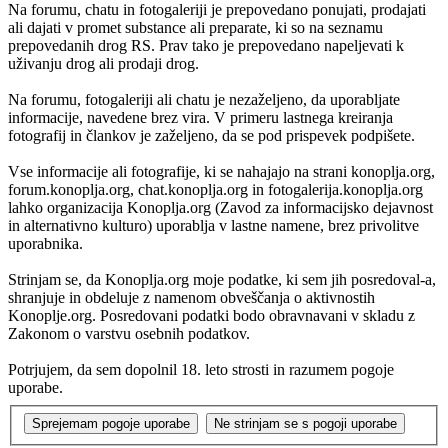
Na forumu, chatu in fotogaleriji je prepovedano ponujati, prodajati
ali dajati v promet substance ali preparate, ki so na seznamu
prepovedanih drog RS. Prav tako je prepovedano napeljevati k
uživanju drog ali prodaji drog.
Na forumu, fotogaleriji ali chatu je nezaželjeno, da uporabljate
informacije, navedene brez vira. V primeru lastnega kreiranja
fotografij in člankov je zaželjeno, da se pod prispevek podpišete.
Vse informacije ali fotografije, ki se nahajajo na strani konoplja.org,
forum.konoplja.org, chat.konoplja.org in fotogalerija.konoplja.org
lahko organizacija Konoplja.org (Zavod za informacijsko dejavnost
in alternativno kulturo) uporablja v lastne namene, brez privolitve
uporabnika.
Strinjam se, da Konoplja.org moje podatke, ki sem jih posredoval-a,
shranjuje in obdeluje z namenom obveščanja o aktivnostih
Konoplje.org. Posredovani podatki bodo obravnavani v skladu z
Zakonom o varstvu osebnih podatkov.
Potrjujem, da sem dopolnil 18. leto strosti in razumem pogoje
uporabe.