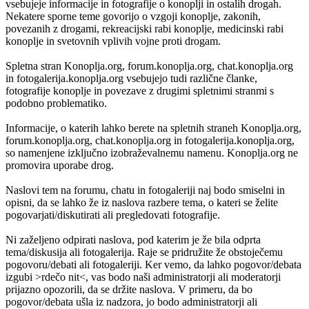
vsebujeje informacije in fotografije o konoplji in ostalih drogah.
Nekatere sporne teme govorijo o vzgoji konoplje, zakonih,
povezanih z drogami, rekreacijski rabi konoplje, medicinski rabi
konoplje in svetovnih vplivih vojne proti drogam.
Spletna stran Konoplja.org, forum.konoplja.org, chat.konoplja.org
in fotogalerija.konoplja.org vsebujejo tudi različne članke,
fotografije konoplje in povezave z drugimi spletnimi stranmi s
podobno problematiko.
Informacije, o katerih lahko berete na spletnih straneh Konoplja.org,
forum.konoplja.org, chat.konoplja.org in fotogalerija.konoplja.org,
so namenjene izključno izobraževalnemu namenu. Konoplja.org ne
promovira uporabe drog.
Naslovi tem na forumu, chatu in fotogaleriji naj bodo smiselni in
opisni, da se lahko že iz naslova razbere tema, o kateri se želite
pogovarjati/diskutirati ali pregledovati fotografije.
Ni zaželjeno odpirati naslova, pod katerim je že bila odprta
tema/diskusija ali fotogalerija. Raje se pridružite že obstoječemu
pogovoru/debati ali fotogaleriji. Ker vemo, da lahko pogovor/debata
izgubi >rdečo nit<, vas bodo naši administratorji ali moderatorji
prijazno opozorili, da se držite naslova. V primeru, da bo
pogovor/debata ušla iz nadzora, jo bodo administratorji ali