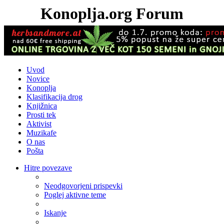
Konoplja.org Forum
Uvod
Novice
Konoplja
Klasifikacija drog
Knjižnica
Prosti tek
Aktivist
Muzikafe
O nas
Pošta
Hitre povezave
Neodgovorjeni prispevki
Poglej aktivne teme
Iskanje