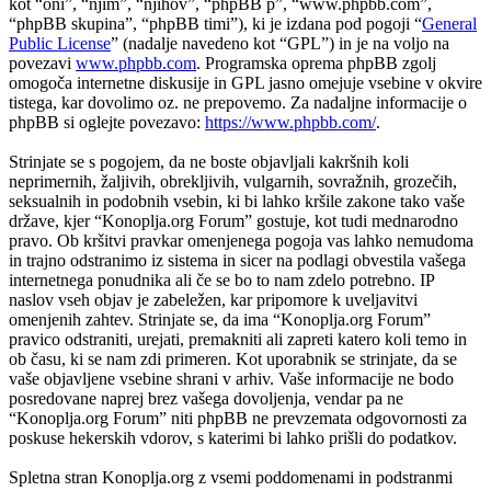
kot “oni”, “njim”, “njihov”, “phpBB p”, “www.phpbb.com”,
“phpBB skupina”, “phpBB timi”), ki je izdana pod pogoji “
General
Public License
” (nadalje navedeno kot “GPL”) in je na voljo na
povezavi
www.phpbb.com
. Programska oprema phpBB zgolj
omogoča internetne diskusije in GPL jasno omejuje vsebine v okvire
tistega, kar dovolimo oz. ne prepovemo. Za nadaljne informacije o
phpBB si oglejte povezavo:
https://www.phpbb.com/
.
Strinjate se s pogojem, da ne boste objavljali kakršnih koli
neprimernih, žaljivih, obrekljivih, vulgarnih, sovražnih, grozečih,
seksualnih in podobnih vsebin, ki bi lahko kršile zakone tako vaše
države, kjer “Konoplja.org Forum” gostuje, kot tudi mednarodno
pravo. Ob kršitvi pravkar omenjenega pogoja vas lahko nemudoma
in trajno odstranimo iz sistema in sicer na podlagi obvestila vašega
internetnega ponudnika ali če se bo to nam zdelo potrebno. IP
naslov vseh objav je zabeležen, kar pripomore k uveljavitvi
omenjenih zahtev. Strinjate se, da ima “Konoplja.org Forum”
pravico odstraniti, urejati, premakniti ali zapreti katero koli temo in
ob času, ki se nam zdi primeren. Kot uporabnik se strinjate, da se
vaše objavljene vsebine shrani v arhiv. Vaše informacije ne bodo
posredovane naprej brez vašega dovoljenja, vendar pa ne
“Konoplja.org Forum” niti phpBB ne prevzemata odgovornosti za
poskuse hekerskih vdorov, s katerimi bi lahko prišli do podatkov.
Spletna stran Konoplja.org z vsemi poddomenami in podstranmi