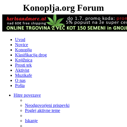
Konoplja.org Forum
Uvod
Novice
Konoplja
Klasifikacija drog
Knjižnica
Prosti tek
Aktivist
Muzikafe
O nas
Pošta
Hitre povezave
Neodgovorjeni prispevki
Poglej aktivne teme
Iskanje