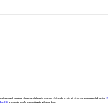
konih, povezanih z drogami, rekreacijski rabi konoplje, medicinski rabi konoplje in svetovnih vplivih vojne proti drogam. Spletna stran
K
LJA.ORG
ne promovira uporabe katerekoli ilegalne ali legalne droge.