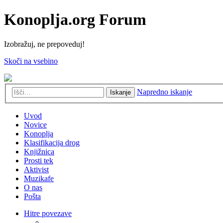
Konoplja.org Forum
Izobražuj, ne prepoveduj!
Skoči na vsebino
Napredno iskanje
Iskanje
Uvod
Novice
Konoplja
Klasifikacija drog
Knjižnica
Prosti tek
Aktivist
Muzikafe
O nas
Pošta
Hitre povezave