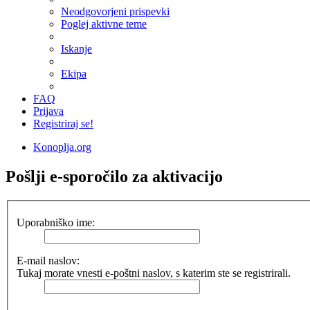
Neodgovorjeni prispevki
Poglej aktivne teme
Iskanje
Ekipa
FAQ
Prijava
Registriraj se!
Konoplja.org
Pošlji e-sporočilo za aktivacijo
Uporabniško ime:
E-mail naslov:
Tukaj morate vnesti e-poštni naslov, s katerim ste se registrirali.