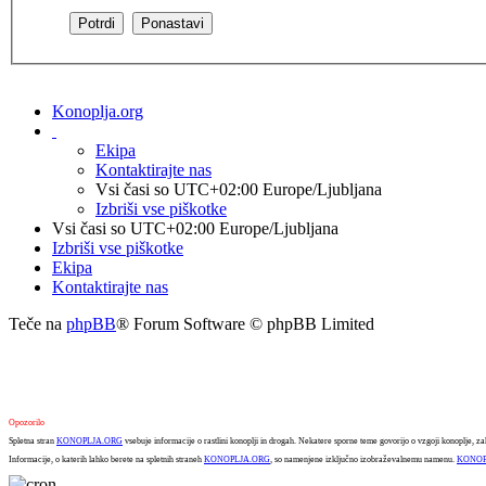
Konoplja.org
Ekipa
Kontaktirajte nas
Vsi časi so UTC+02:00 Europe/Ljubljana
Izbriši vse piškotke
Vsi časi so UTC+02:00 Europe/Ljubljana
Izbriši vse piškotke
Ekipa
Kontaktirajte nas
Teče na
phpBB
® Forum Software © phpBB Limited
Opozorilo
Spletna stran
KONOPLJA.ORG
vsebuje informacije o rastlini konoplji in drogah. Nekatere sporne teme govorijo o vzgoji konoplje, za
Informacije, o katerih lahko berete na spletnih straneh
KONOPLJA.ORG
, so namenjene izključno izobraževalnemu namenu.
KONOP