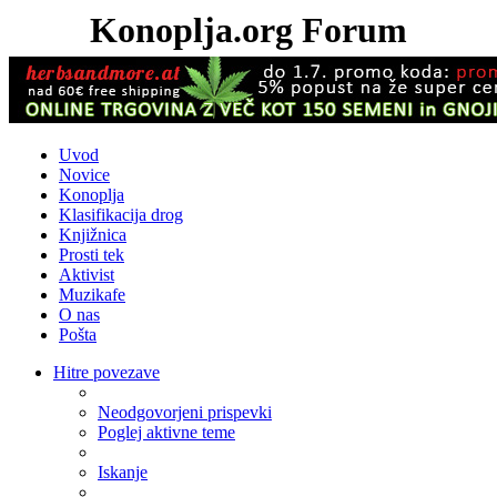
Konoplja.org Forum
Uvod
Novice
Konoplja
Klasifikacija drog
Knjižnica
Prosti tek
Aktivist
Muzikafe
O nas
Pošta
Hitre povezave
Neodgovorjeni prispevki
Poglej aktivne teme
Iskanje