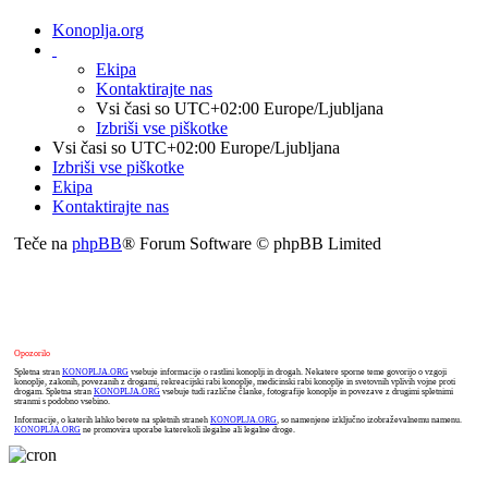
Konoplja.org
Ekipa
Kontaktirajte nas
Vsi časi so UTC+02:00 Europe/Ljubljana
Izbriši vse piškotke
Vsi časi so UTC+02:00 Europe/Ljubljana
Izbriši vse piškotke
Ekipa
Kontaktirajte nas
Teče na
phpBB
® Forum Software © phpBB Limited
Opozorilo
Spletna stran
KONOPLJA.ORG
vsebuje informacije o rastlini konoplji in drogah. Nekatere sporne teme govorijo o vzgoji
konoplje, zakonih, povezanih z drogami, rekreacijski rabi konoplje, medicinski rabi konoplje in svetovnih vplivih vojne proti
drogam. Spletna stran
KONOPLJA.ORG
vsebuje tudi različne članke, fotografije konoplje in povezave z drugimi spletnimi
stranmi s podobno vsebino.
Informacije, o katerih lahko berete na spletnih straneh
KONOPLJA.ORG
, so namenjene izključno izobraževalnemu namenu.
KONOPLJA.ORG
ne promovira uporabe katerekoli ilegalne ali legalne droge.