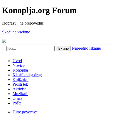
Konoplja.org Forum
Izobražuj, ne prepoveduj!
Skoči na vsebino
Napredno iskanje
Iskanje
Uvod
Novice
Konoplja
Klasifikacija drog
Knjižnica
Prosti tek
Aktivist
Muzikafe
O nas
Pošta
Hitre povezave