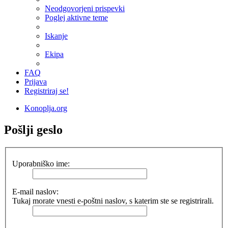
Neodgovorjeni prispevki
Poglej aktivne teme
Iskanje
Ekipa
FAQ
Prijava
Registriraj se!
Konoplja.org
Pošlji geslo
Uporabniško ime:
E-mail naslov:
Tukaj morate vnesti e-poštni naslov, s katerim ste se registrirali.