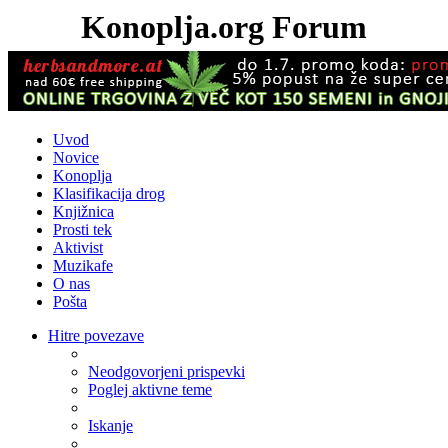
Konoplja.org Forum
Uvod
Novice
Konoplja
Klasifikacija drog
Knjižnica
Prosti tek
Aktivist
Muzikafe
O nas
Pošta
Hitre povezave
Neodgovorjeni prispevki
Poglej aktivne teme
Iskanje