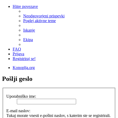
Hitre povezave
Neodgovorjeni prispevki
Poglej aktivne teme
Iskanje
Ekipa
FAQ
Prijava
Registriraj se!
Konoplja.org
Pošlji geslo
Uporabniško ime:
E-mail naslov:
Tukaj morate vnesti e-poštni naslov, s katerim ste se registrirali.