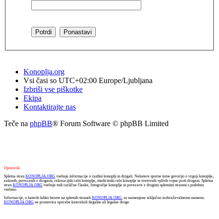
Konoplja.org
Vsi časi so UTC+02:00 Europe/Ljubljana
Izbriši vse piškotke
Ekipa
Kontaktirajte nas
Teče na
phpBB
® Forum Software © phpBB Limited
Opozorilo
Spletna stran
KONOPLJA.ORG
vsebuje informacije o rastlini konoplji in drogah. Nekatere sporne teme govorijo o vzgoji konoplje,
zakonih, povezanih z drogami, rekreacijski rabi konoplje, medicinski rabi konoplje in svetovnih vplivih vojne proti drogam. Spletna
stran
KONOPLJA.ORG
vsebuje tudi različne članke, fotografije konoplje in povezave z drugimi spletnimi stranmi s podobno
vsebino.
Informacije, o katerih lahko berete na spletnih straneh
KONOPLJA.ORG
, so namenjene izključno izobraževalnemu namenu.
KONOPLJA.ORG
ne promovira uporabe katerekoli ilegalne ali legalne droge.