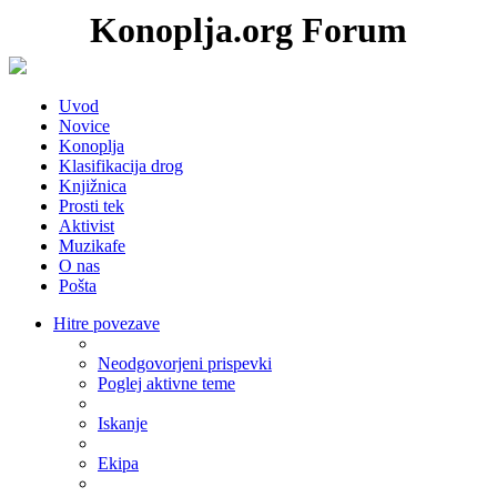
Konoplja.org Forum
Uvod
Novice
Konoplja
Klasifikacija drog
Knjižnica
Prosti tek
Aktivist
Muzikafe
O nas
Pošta
Hitre povezave
Neodgovorjeni prispevki
Poglej aktivne teme
Iskanje
Ekipa