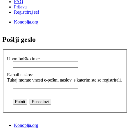
FAQ
Prijava
Registriraj se!
Konoplja.org
Iskanje
Pošlji geslo
Uporabniško ime:
E-mail naslov:
Tukaj morate vnesti e-poštni naslov, s katerim ste se registrirali.
Konoplja.org