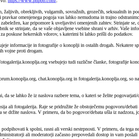
avo:
https://www.phpbb.com/
.
h, žaljivih, obrekljivih, vulgarnih, sovražnih, grozečih, seksualnih in p
 pravkar omenjenega pogoja vas lahko nemudoma in trajno odstranimo iz
zabeležen, kar pripomore k uveljavitvi omenjenih zahtev. Strinjate se, 
bnik se strinjate, da se vaše objavljene vsebine shrani v arhiv. Vaše i
 poskuse hekerskih vdorov, s katerimi bi lahko prišli do podatkov.
je informacije in fotografije o konoplji in ostalih drogah. Nekatere s
vih vojne proti drogam.
fotogalerija.konoplja.org vsebujejo tudi različne članke, fotografije ko
, forum.konoplja.org, chat.konoplja.org in fotogalerija.konoplja.org, 
 da se lahko že iz naslova razbere tema, o kateri se želite pogovarjati/di
usija ali fotogalerija. Raje se pridružite že obstoječemu pogovoru/debat
da se držite naslova. V primeru, da bo pogovor/debata ušla iz nadzora, jo 
i podpihovati k spolni, rasni ali verski nestrpnosti. V primeru, da tega n
nistratorji ali moderatorji začasno prepovedali dostop in vam poslali o