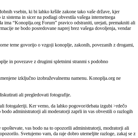
odobnih vsebin, ki bi lahko kršile zakone tako vaše države, kjer
 sistema in sicer na podlagi obvestila vašega internetnega
da ima “Konoplja.org Forum” pravico odstraniti, urejati, premakniti ali
nformacije ne bodo posredovane naprej brez vašega dovoljenja, vendar
porne teme govorijo o vzgoji konoplje, zakonih, povezanih z drogami,
noplje in povezave z drugimi spletnimi stranmi s podobno
so namenjene izključno izobraževalnemu namenu. Konoplja.org ne
skutirati ali pregledovati fotografije.
i ali fotogaleriji. Ker vemo, da lahko pogovor/debata izgubi >rdečo
bodo administratorji ali moderatorji zaprli in vas obvestili o razlogih
e upoštevate, vas bodo na to opozorili administratorji, modratorji ali
pozorilo. Svetujemo vam, da raje dobro utemeljite razloge, zakaj se z