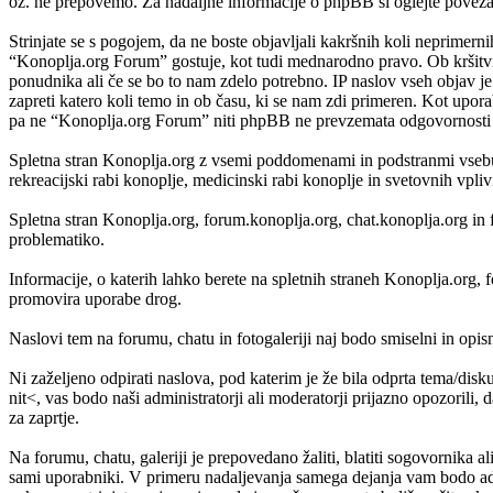
oz. ne prepovemo. Za nadaljne informacije o phpBB si oglejte povez
Strinjate se s pogojem, da ne boste objavljali kakršnih koli neprimerni
“Konoplja.org Forum” gostuje, kot tudi mednarodno pravo. Ob kršitvi
ponudnika ali če se bo to nam zdelo potrebno. IP naslov vseh objav je 
zapreti katero koli temo in ob času, ki se nam zdi primeren. Kot upora
pa ne “Konoplja.org Forum” niti phpBB ne prevzemata odgovornosti za
Spletna stran Konoplja.org z vsemi poddomenami in podstranmi vsebuje
rekreacijski rabi konoplje, medicinski rabi konoplje in svetovnih vpli
Spletna stran Konoplja.org, forum.konoplja.org, chat.konoplja.org in 
problematiko.
Informacije, o katerih lahko berete na spletnih straneh Konoplja.org
promovira uporabe drog.
Naslovi tem na forumu, chatu in fotogaleriji naj bodo smiselni in opisni,
Ni zaželjeno odpirati naslova, pod katerim je že bila odprta tema/disk
nit<, vas bodo naši administratorji ali moderatorji prijazno opozorili, 
za zaprtje.
Na forumu, chatu, galeriji je prepovedano žaliti, blatiti sogovornika al
sami uporabniki. V primeru nadaljevanja samega dejanja vam bodo admi