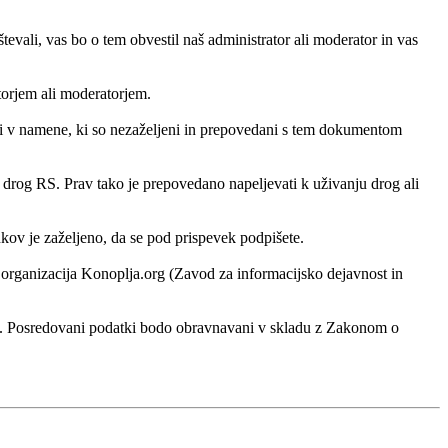
vali, vas bo o tem obvestil naš administrator ali moderator in vas
atorjem ali moderatorjem.
ati v namene, ki so nezaželjeni in prepovedani s tem dokumentom
h drog RS. Prav tako je prepovedano napeljevati k uživanju drog ali
ankov je zaželjeno, da se pod prispevek podpišete.
ko organizacija Konoplja.org (Zavod za informacijsko dejavnost in
rg. Posredovani podatki bodo obravnavani v skladu z Zakonom o