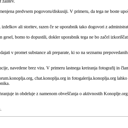
 žalitev.
enjena predvsem pogovoru/diskusiji. V primeru, da tega ne boste upošte
, izdelkov ali storitev, razen če se uporabnik tako dogovori z administr
 gesel, bomo to dopustili, dokler uporabnik tega ne bo začel izkorišč
i dajati v promet substance ali preparate, ki so na seznamu prepovedani
acije, navedene brez vira. V primeru lastnega kreiranja fotografij in čl
, forum.konoplja.org, chat.konoplja.org in fotogalerija.konoplja.org lah
bnika.
 shranjuje in obdeluje z namenom obveščanja o aktivnostih Konoplje.o
.