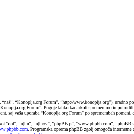
naš”, “Konoplja.org Forum”, “http://www.konoplja.org”), uradno potrju
do “Konoplja.org Forum”. Pogoje lahko kadarkoli spremenimo in potrudi
ument, saj vaša uporaba “Konoplja.org Forum” po spremembah pomeni, da
 kot “oni”, “njim”, “njihov”, “phpBB p”, “www.phpbb.com”, “phpBB sk
w.phpbb.com
. Programska oprema phpBB zgolj omogoča internetne di