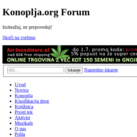
Konoplja.org Forum
Izobražuj, ne prepoveduj!
Skoči na vsebino
Napredno iskanje
Iskanje
Uvod
Novice
Konoplja
Klasifikacija drog
Knjižnica
Prosti tek
Aktivist
Muzikafe
O nas
Pošta