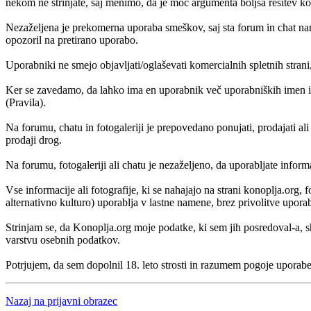
nekom ne strinjate, saj menimo, da je moč argumenta boljša rešitev kot
Nezaželjena je prekomerna uporaba smeškov, saj sta forum in chat nam
opozoril na pretirano uporabo.
Uporabniki ne smejo objavljati/oglaševati komercialnih spletnih strani
Ker se zavedamo, da lahko ima en uporabnik več uporabniških imen in
(Pravila).
Na forumu, chatu in fotogaleriji je prepovedano ponujati, prodajati al
prodaji drog.
Na forumu, fotogaleriji ali chatu je nezaželjeno, da uporabljate inform
Vse informacije ali fotografije, ki se nahajajo na strani konoplja.org
alternativno kulturo) uporablja v lastne namene, brez privolitve upora
Strinjam se, da Konoplja.org moje podatke, ki sem jih posredoval-a,
varstvu osebnih podatkov.
Potrjujem, da sem dopolnil 18. leto strosti in razumem pogoje uporabe
Nazaj na prijavni obrazec