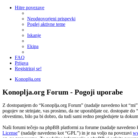
Hitre povezave
Neodgovorjeni prispevki
Poglej aktivne teme
Iskanje
Ekipa
FAQ
Prijava
Registriraj se!
Konoplja.org
Konoplja.org Forum - Pogoji uporabe
Z dostopanjem do “Konoplja.org Forum” (nadalje navedeno kot “mi”, “
pogojev ne strinjate, vas prosimo, da ne uporabljate oz. dostopate 
obvestimo, bilo pa bi dobro, da tudi sami redno pregledujete ta dok
Naši forumi tečejo na phpBB platformi za forume (nadalje navedeno
License
” (nadalje navedeno kot “GPL”) in je na voljo na povezavi
ww