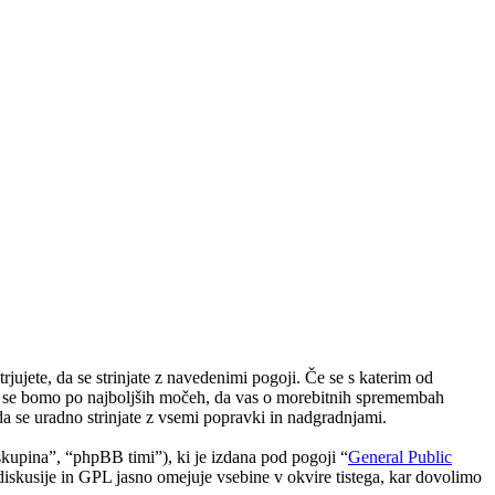
jete, da se strinjate z navedenimi pogoji. Če se s katerim od
li se bomo po najboljših močeh, da vas o morebitnih spremembah
 se uradno strinjate z vsemi popravki in nadgradnjami.
upina”, “phpBB timi”), ki je izdana pod pogoji “
General Public
skusije in GPL jasno omejuje vsebine v okvire tistega, kar dovolimo