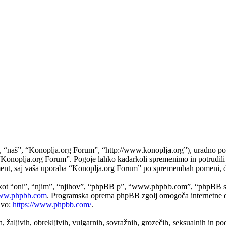
naš”, “Konoplja.org Forum”, “http://www.konoplja.org”), uradno potrju
do “Konoplja.org Forum”. Pogoje lahko kadarkoli spremenimo in potrudi
ument, saj vaša uporaba “Konoplja.org Forum” po spremembah pomeni, da
 kot “oni”, “njim”, “njihov”, “phpBB p”, “www.phpbb.com”, “phpBB sk
w.phpbb.com
. Programska oprema phpBB zgolj omogoča internetne di
avo:
https://www.phpbb.com/
.
h, žaljivih, obrekljivih, vulgarnih, sovražnih, grozečih, seksualnih in p