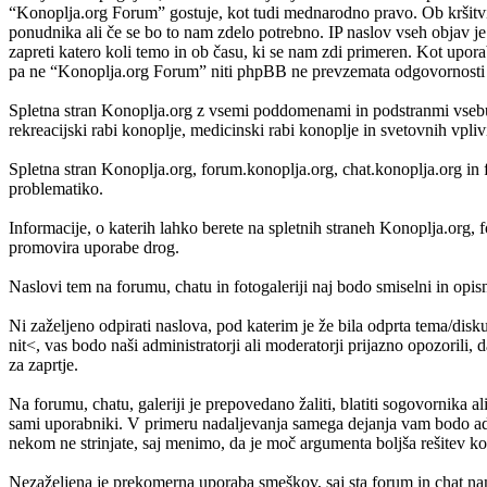
“Konoplja.org Forum” gostuje, kot tudi mednarodno pravo. Ob kršitvi
ponudnika ali če se bo to nam zdelo potrebno. IP naslov vseh objav je 
zapreti katero koli temo in ob času, ki se nam zdi primeren. Kot upora
pa ne “Konoplja.org Forum” niti phpBB ne prevzemata odgovornosti za
Spletna stran Konoplja.org z vsemi poddomenami in podstranmi vsebuje
rekreacijski rabi konoplje, medicinski rabi konoplje in svetovnih vpli
Spletna stran Konoplja.org, forum.konoplja.org, chat.konoplja.org in 
problematiko.
Informacije, o katerih lahko berete na spletnih straneh Konoplja.org
promovira uporabe drog.
Naslovi tem na forumu, chatu in fotogaleriji naj bodo smiselni in opisni,
Ni zaželjeno odpirati naslova, pod katerim je že bila odprta tema/disk
nit<, vas bodo naši administratorji ali moderatorji prijazno opozorili, 
za zaprtje.
Na forumu, chatu, galeriji je prepovedano žaliti, blatiti sogovornika al
sami uporabniki. V primeru nadaljevanja samega dejanja vam bodo admi
nekom ne strinjate, saj menimo, da je moč argumenta boljša rešitev kot
Nezaželjena je prekomerna uporaba smeškov, saj sta forum in chat nam