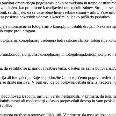
 pravkar omenjenega pogoja vas lahko nemudoma in trajno odstranimo iz
zabeležen, kar pripomore k uveljavitvi omenjenih zahtev. Strinjate se, 
bnik se strinjate, da se vaše objavljene vsebine shrani v arhiv. Vaše i
 poskuse hekerskih vdorov, s katerimi bi lahko prišli do podatkov.
je informacije in fotografije o konoplji in ostalih drogah. Nekatere s
vih vojne proti drogam.
fotogalerija.konoplja.org vsebujejo tudi različne članke, fotografije ko
, forum.konoplja.org, chat.konoplja.org in fotogalerija.konoplja.org, 
 da se lahko že iz naslova razbere tema, o kateri se želite pogovarjati/di
usija ali fotogalerija. Raje se pridružite že obstoječemu pogovoru/debat
da se držite naslova. V primeru, da bo pogovor/debata ušla iz nadzora, jo 
i podpihovati k spolni, rasni ali verski nestrpnosti. V primeru, da tega n
nistratorji ali moderatorji začasno prepovedali dostop in vam poslali o
 žalitev.
enjena predvsem pogovoru/diskusiji. V primeru, da tega ne boste upošte