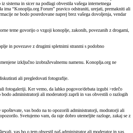
 sistema in sicer na podlagi obvestila vašega internetnega
da ima “Konoplja.org Forum” pravico odstraniti, urejati, premakniti ali
nformacije ne bodo posredovane naprej brez vašega dovoljenja, vendar
porne teme govorijo o vzgoji konoplje, zakonih, povezanih z drogami,
noplje in povezave z drugimi spletnimi stranmi s podobno
so namenjene izključno izobraževalnemu namenu. Konoplja.org ne
skutirati ali pregledovati fotografije.
i ali fotogaleriji. Ker vemo, da lahko pogovor/debata izgubi >rdečo
bodo administratorji ali moderatorji zaprli in vas obvestili o razlogih
e upoštevate, vas bodo na to opozorili administratorji, modratorji ali
pozorilo. Svetujemo vam, da raje dobro utemeljite razloge, zakaj se z
vali, vas bo o tem obvestil naš administrator ali moderator in vas