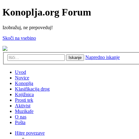
Konoplja.org Forum
Izobražuj, ne prepoveduj!
Skoči na vsebino
Napredno iskanje
Iskanje
Uvod
Novice
Konoplja
Klasifikacija drog
Knjižnica
Prosti tek
Aktivist
Muzikafe
O nas
Pošta
Hitre povezave