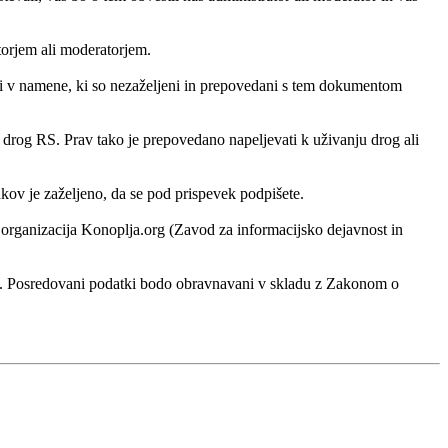
atorjem ali moderatorjem.
ati v namene, ki so nezaželjeni in prepovedani s tem dokumentom
h drog RS. Prav tako je prepovedano napeljevati k uživanju drog ali
ankov je zaželjeno, da se pod prispevek podpišete.
ko organizacija Konoplja.org (Zavod za informacijsko dejavnost in
rg. Posredovani podatki bodo obravnavani v skladu z Zakonom o