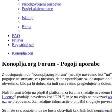
Neodgovorjeni prispevki
Poglej aktivne teme
Iskanje
Ekipa
FAQ
Prijava
Registriraj se!
Konoplja.org
Konoplja.org Forum - Pogoji uporabe
Z dostopanjem do “Konoplja.org Forum” (nadalje navedeno kot “mi”, “
pogojev ne strinjate, vas prosimo, da ne uporabljate oz. dostopate 
obvestimo, bilo pa bi dobro, da tudi sami redno pregledujete ta dok
Naši forumi tečejo na phpBB platformi za forume (nadalje navedeno
License
” (nadalje navedeno kot “GPL”) in je na voljo na povezavi
ww
oz. ne prepovemo. Za nadaljne informacije o phpBB si oglejte povez
Strinjate se s pogojem, da ne boste objavljali kakršnih koli neprimerni