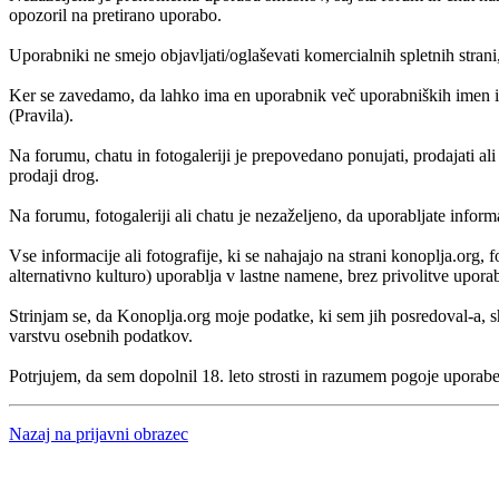
opozoril na pretirano uporabo.
Uporabniki ne smejo objavljati/oglaševati komercialnih spletnih strani
Ker se zavedamo, da lahko ima en uporabnik več uporabniških imen in
(Pravila).
Na forumu, chatu in fotogaleriji je prepovedano ponujati, prodajati al
prodaji drog.
Na forumu, fotogaleriji ali chatu je nezaželjeno, da uporabljate inform
Vse informacije ali fotografije, ki se nahajajo na strani konoplja.org
alternativno kulturo) uporablja v lastne namene, brez privolitve upora
Strinjam se, da Konoplja.org moje podatke, ki sem jih posredoval-a,
varstvu osebnih podatkov.
Potrjujem, da sem dopolnil 18. leto strosti in razumem pogoje uporabe
Nazaj na prijavni obrazec