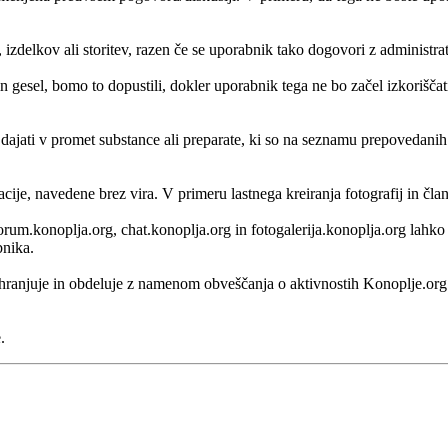
, izdelkov ali storitev, razen če se uporabnik tako dogovori z administr
 gesel, bomo to dopustili, dokler uporabnik tega ne bo začel izkorišč
i dajati v promet substance ali preparate, ki so na seznamu prepovedani
acije, navedene brez vira. V primeru lastnega kreiranja fotografij in čl
, forum.konoplja.org, chat.konoplja.org in fotogalerija.konoplja.org lah
bnika.
 shranjuje in obdeluje z namenom obveščanja o aktivnostih Konoplje.o
.