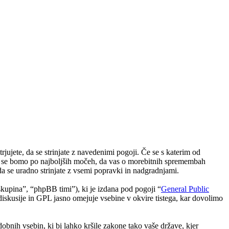
jete, da se strinjate z navedenimi pogoji. Če se s katerim od
li se bomo po najboljših močeh, da vas o morebitnih spremembah
 se uradno strinjate z vsemi popravki in nadgradnjami.
upina”, “phpBB timi”), ki je izdana pod pogoji “
General Public
skusije in GPL jasno omejuje vsebine v okvire tistega, kar dovolimo
odobnih vsebin, ki bi lahko kršile zakone tako vaše države, kjer