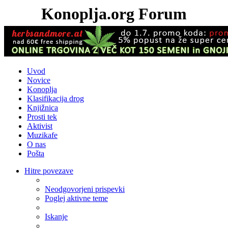
Konoplja.org Forum
Uvod
Novice
Konoplja
Klasifikacija drog
Knjižnica
Prosti tek
Aktivist
Muzikafe
O nas
Pošta
Hitre povezave
Neodgovorjeni prispevki
Poglej aktivne teme
Iskanje