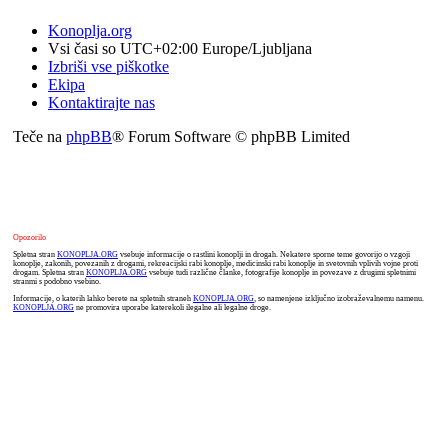
Konoplja.org
Vsi časi so UTC+02:00 Europe/Ljubljana
Izbriši vse piškotke
Ekipa
Kontaktirajte nas
Teče na
phpBB
® Forum Software © phpBB Limited
Opozorilo
Spletna stran
KONOPLJA.ORG
vsebuje informacije o rastlini konoplji in drogah. Nekatere sporne teme govorijo o vzgoji
konoplje, zakonih, povezanih z drogami, rekreacijski rabi konoplje, medicinski rabi konoplje in svetovnih vplivih vojne proti
drogam. Spletna stran
KONOPLJA.ORG
vsebuje tudi različne članke, fotografije konoplje in povezave z drugimi spletnimi
stranmi s podobno vsebino.
Informacije, o katerih lahko berete na spletnih straneh
KONOPLJA.ORG
, so namenjene izključno izobraževalnemu namenu.
KONOPLJA.ORG
ne promovira uporabe katerekoli ilegalne ali legalne droge.