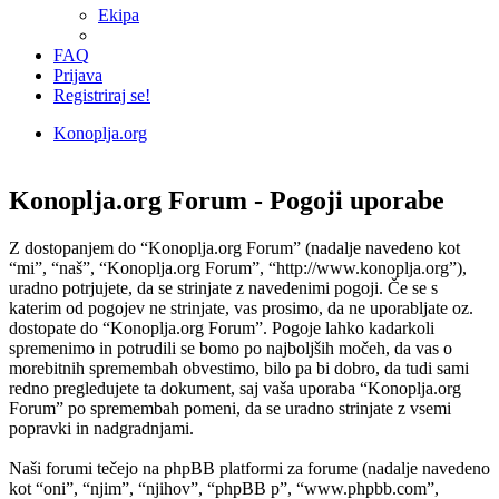
Ekipa
FAQ
Prijava
Registriraj se!
Konoplja.org
Iskanje
Konoplja.org Forum - Pogoji uporabe
Z dostopanjem do “Konoplja.org Forum” (nadalje navedeno kot
“mi”, “naš”, “Konoplja.org Forum”, “http://www.konoplja.org”),
uradno potrjujete, da se strinjate z navedenimi pogoji. Če se s
katerim od pogojev ne strinjate, vas prosimo, da ne uporabljate oz.
dostopate do “Konoplja.org Forum”. Pogoje lahko kadarkoli
spremenimo in potrudili se bomo po najboljših močeh, da vas o
morebitnih spremembah obvestimo, bilo pa bi dobro, da tudi sami
redno pregledujete ta dokument, saj vaša uporaba “Konoplja.org
Forum” po spremembah pomeni, da se uradno strinjate z vsemi
popravki in nadgradnjami.
Naši forumi tečejo na phpBB platformi za forume (nadalje navedeno
kot “oni”, “njim”, “njihov”, “phpBB p”, “www.phpbb.com”,