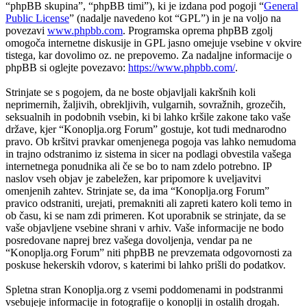
“phpBB skupina”, “phpBB timi”), ki je izdana pod pogoji “
General
Public License
” (nadalje navedeno kot “GPL”) in je na voljo na
povezavi
www.phpbb.com
. Programska oprema phpBB zgolj
omogoča internetne diskusije in GPL jasno omejuje vsebine v okvire
tistega, kar dovolimo oz. ne prepovemo. Za nadaljne informacije o
phpBB si oglejte povezavo:
https://www.phpbb.com/
.
Strinjate se s pogojem, da ne boste objavljali kakršnih koli
neprimernih, žaljivih, obrekljivih, vulgarnih, sovražnih, grozečih,
seksualnih in podobnih vsebin, ki bi lahko kršile zakone tako vaše
države, kjer “Konoplja.org Forum” gostuje, kot tudi mednarodno
pravo. Ob kršitvi pravkar omenjenega pogoja vas lahko nemudoma
in trajno odstranimo iz sistema in sicer na podlagi obvestila vašega
internetnega ponudnika ali če se bo to nam zdelo potrebno. IP
naslov vseh objav je zabeležen, kar pripomore k uveljavitvi
omenjenih zahtev. Strinjate se, da ima “Konoplja.org Forum”
pravico odstraniti, urejati, premakniti ali zapreti katero koli temo in
ob času, ki se nam zdi primeren. Kot uporabnik se strinjate, da se
vaše objavljene vsebine shrani v arhiv. Vaše informacije ne bodo
posredovane naprej brez vašega dovoljenja, vendar pa ne
“Konoplja.org Forum” niti phpBB ne prevzemata odgovornosti za
poskuse hekerskih vdorov, s katerimi bi lahko prišli do podatkov.
Spletna stran Konoplja.org z vsemi poddomenami in podstranmi
vsebujeje informacije in fotografije o konoplji in ostalih drogah.