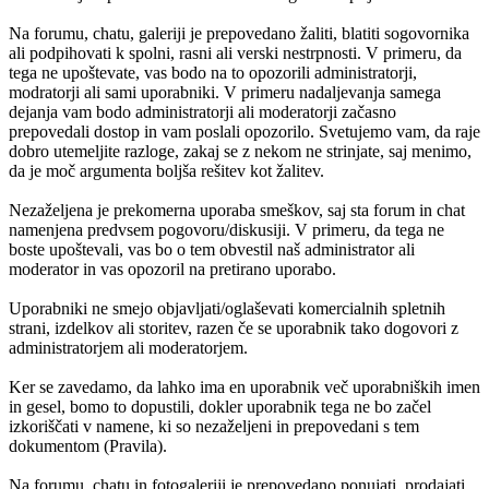
Na forumu, chatu, galeriji je prepovedano žaliti, blatiti sogovornika
ali podpihovati k spolni, rasni ali verski nestrpnosti. V primeru, da
tega ne upoštevate, vas bodo na to opozorili administratorji,
modratorji ali sami uporabniki. V primeru nadaljevanja samega
dejanja vam bodo administratorji ali moderatorji začasno
prepovedali dostop in vam poslali opozorilo. Svetujemo vam, da raje
dobro utemeljite razloge, zakaj se z nekom ne strinjate, saj menimo,
da je moč argumenta boljša rešitev kot žalitev.
Nezaželjena je prekomerna uporaba smeškov, saj sta forum in chat
namenjena predvsem pogovoru/diskusiji. V primeru, da tega ne
boste upoštevali, vas bo o tem obvestil naš administrator ali
moderator in vas opozoril na pretirano uporabo.
Uporabniki ne smejo objavljati/oglaševati komercialnih spletnih
strani, izdelkov ali storitev, razen če se uporabnik tako dogovori z
administratorjem ali moderatorjem.
Ker se zavedamo, da lahko ima en uporabnik več uporabniških imen
in gesel, bomo to dopustili, dokler uporabnik tega ne bo začel
izkoriščati v namene, ki so nezaželjeni in prepovedani s tem
dokumentom (Pravila).
Na forumu, chatu in fotogaleriji je prepovedano ponujati, prodajati