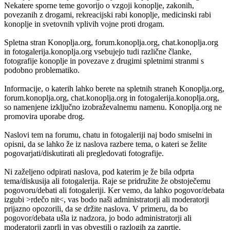
Nekatere sporne teme govorijo o vzgoji konoplje, zakonih,
povezanih z drogami, rekreacijski rabi konoplje, medicinski rabi
konoplje in svetovnih vplivih vojne proti drogam.
Spletna stran Konoplja.org, forum.konoplja.org, chat.konoplja.org
in fotogalerija.konoplja.org vsebujejo tudi različne članke,
fotografije konoplje in povezave z drugimi spletnimi stranmi s
podobno problematiko.
Informacije, o katerih lahko berete na spletnih straneh Konoplja.org,
forum.konoplja.org, chat.konoplja.org in fotogalerija.konoplja.org,
so namenjene izključno izobraževalnemu namenu. Konoplja.org ne
promovira uporabe drog.
Naslovi tem na forumu, chatu in fotogaleriji naj bodo smiselni in
opisni, da se lahko že iz naslova razbere tema, o kateri se želite
pogovarjati/diskutirati ali pregledovati fotografije.
Ni zaželjeno odpirati naslova, pod katerim je že bila odprta
tema/diskusija ali fotogalerija. Raje se pridružite že obstoječemu
pogovoru/debati ali fotogaleriji. Ker vemo, da lahko pogovor/debata
izgubi >rdečo nit<, vas bodo naši administratorji ali moderatorji
prijazno opozorili, da se držite naslova. V primeru, da bo
pogovor/debata ušla iz nadzora, jo bodo administratorji ali
moderatorji zaprli in vas obvestili o razlogih za zaprtje.