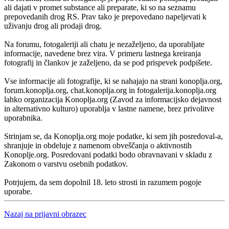
ali dajati v promet substance ali preparate, ki so na seznamu
prepovedanih drog RS. Prav tako je prepovedano napeljevati k
uživanju drog ali prodaji drog.
Na forumu, fotogaleriji ali chatu je nezaželjeno, da uporabljate
informacije, navedene brez vira. V primeru lastnega kreiranja
fotografij in člankov je zaželjeno, da se pod prispevek podpišete.
Vse informacije ali fotografije, ki se nahajajo na strani konoplja.org,
forum.konoplja.org, chat.konoplja.org in fotogalerija.konoplja.org
lahko organizacija Konoplja.org (Zavod za informacijsko dejavnost
in alternativno kulturo) uporablja v lastne namene, brez privolitve
uporabnika.
Strinjam se, da Konoplja.org moje podatke, ki sem jih posredoval-a,
shranjuje in obdeluje z namenom obveščanja o aktivnostih
Konoplje.org. Posredovani podatki bodo obravnavani v skladu z
Zakonom o varstvu osebnih podatkov.
Potrjujem, da sem dopolnil 18. leto strosti in razumem pogoje
uporabe.
Nazaj na prijavni obrazec