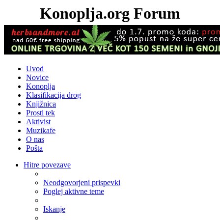
Konoplja.org Forum
Uvod
Novice
Konoplja
Klasifikacija drog
Knjižnica
Prosti tek
Aktivist
Muzikafe
O nas
Pošta
Hitre povezave
Neodgovorjeni prispevki
Poglej aktivne teme
Iskanje