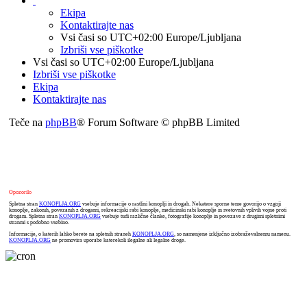
Ekipa
Kontaktirajte nas
Vsi časi so UTC+02:00 Europe/Ljubljana
Izbriši vse piškotke
Vsi časi so UTC+02:00 Europe/Ljubljana
Izbriši vse piškotke
Ekipa
Kontaktirajte nas
Teče na
phpBB
® Forum Software © phpBB Limited
Opozorilo
Spletna stran
KONOPLJA.ORG
vsebuje informacije o rastlini konoplji in drogah. Nekatere sporne teme govorijo o vzgoji
konoplje, zakonih, povezanih z drogami, rekreacijski rabi konoplje, medicinski rabi konoplje in svetovnih vplivih vojne proti
drogam. Spletna stran
KONOPLJA.ORG
vsebuje tudi različne članke, fotografije konoplje in povezave z drugimi spletnimi
stranmi s podobno vsebino.
Informacije, o katerih lahko berete na spletnih straneh
KONOPLJA.ORG
, so namenjene izključno izobraževalnemu namenu.
KONOPLJA.ORG
ne promovira uporabe katerekoli ilegalne ali legalne droge.