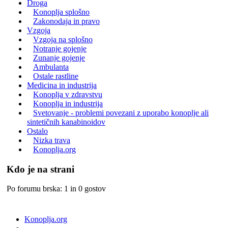
Droga
Konoplja splošno
Zakonodaja in pravo
Vzgoja
Vzgoja na splošno
Notranje gojenje
Zunanje gojenje
Ambulanta
Ostale rastline
Medicina in industrija
Konoplja v zdravstvu
Konoplja in industrija
Svetovanje - problemi povezani z uporabo konoplje ali
sintetičnih kanabinoidov
Ostalo
Nizka trava
Konoplja.org
Kdo je na strani
Po forumu brska: 1 in 0 gostov
Konoplja.org