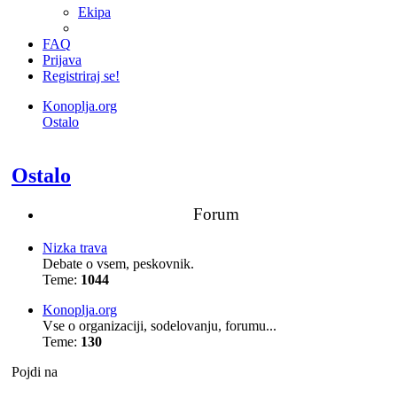
Ekipa
FAQ
Prijava
Registriraj se!
Konoplja.org
Ostalo
Iskanje
Ostalo
Forum
Nizka trava
Debate o vsem, peskovnik.
Teme:
1044
Konoplja.org
Vse o organizaciji, sodelovanju, forumu...
Teme:
130
Pojdi na