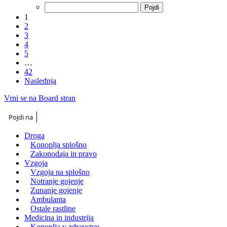
1
2
3
4
5
…
42
Naslednja
Vrni se na Board stran
Pojdi na
Droga
Konoplja splošno
Zakonodaja in pravo
Vzgoja
Vzgoja na splošno
Notranje gojenje
Zunanje gojenje
Ambulanta
Ostale rastline
Medicina in industrija
Konoplja v zdravstvu