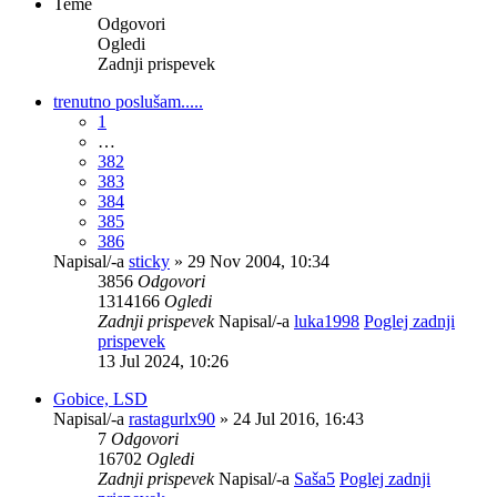
Teme
Odgovori
Ogledi
Zadnji prispevek
trenutno poslušam.....
1
…
382
383
384
385
386
Napisal/-a
sticky
» 29 Nov 2004, 10:34
3856
Odgovori
1314166
Ogledi
Zadnji prispevek
Napisal/-a
luka1998
Poglej zadnji
prispevek
13 Jul 2024, 10:26
Gobice, LSD
Napisal/-a
rastagurlx90
» 24 Jul 2016, 16:43
7
Odgovori
16702
Ogledi
Zadnji prispevek
Napisal/-a
Saša5
Poglej zadnji