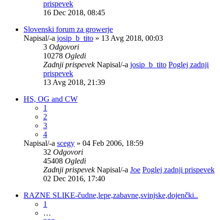
prispevek
16 Dec 2018, 08:45
Slovenski forum za growerje
Napisal/-a
josip_b_tito
» 13 Avg 2018, 00:03
3
Odgovori
10278
Ogledi
Zadnji prispevek
Napisal/-a
josip_b_tito
Poglej zadnji
prispevek
13 Avg 2018, 21:39
HS, OG and CW
1
2
3
4
Napisal/-a
scegy
» 04 Feb 2006, 18:59
32
Odgovori
45408
Ogledi
Zadnji prispevek
Napisal/-a
Joe
Poglej zadnji prispevek
02 Dec 2016, 17:40
RAZNE SLIKE-čudne,lepe,zabavne,svinjske,dojenčki..
1
…