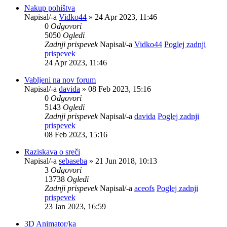
Nakup pohištva
Napisal/-a
Vidko44
» 24 Apr 2023, 11:46
0
Odgovori
5050
Ogledi
Zadnji prispevek
Napisal/-a
Vidko44
Poglej zadnji
prispevek
24 Apr 2023, 11:46
Vabljeni na nov forum
Napisal/-a
davida
» 08 Feb 2023, 15:16
0
Odgovori
5143
Ogledi
Zadnji prispevek
Napisal/-a
davida
Poglej zadnji
prispevek
08 Feb 2023, 15:16
Raziskava o sreči
Napisal/-a
sebaseba
» 21 Jun 2018, 10:13
3
Odgovori
13738
Ogledi
Zadnji prispevek
Napisal/-a
aceofs
Poglej zadnji
prispevek
23 Jan 2023, 16:59
3D Animator/ka