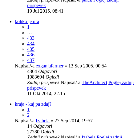
prispevek
19 Jul 2015, 08:41
koliko je ura
1
…
433
434
435
436
437
Napisal/-a
exganjafarmer
» 13 Sep 2005, 00:54
4364
Odgovori
1083694
Ogledi
Zadnji prispevek
Napisal/-a
TheArchitect
Poglej zadnji
prispevek
11 Okt 2014, 22:15
kraja - kaj pa zdaj?
1
2
Napisal/-a
Izabela
» 27 Sep 2014, 19:57
14
Odgovori
27780
Ogledi
Zadnji prispevek
Napisal/-a
Izabela
Poglej zadnji