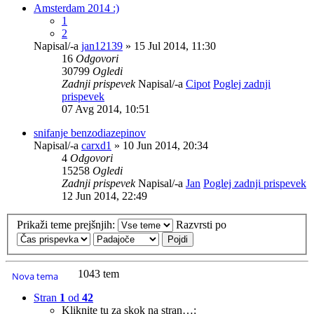
Amsterdam 2014 :)
1
2
Napisal/-a
jan12139
» 15 Jul 2014, 11:30
16
Odgovori
30799
Ogledi
Zadnji prispevek
Napisal/-a
Cipot
Poglej zadnji
prispevek
07 Avg 2014, 10:51
snifanje benzodiazepinov
Napisal/-a
carxd1
» 10 Jun 2014, 20:34
4
Odgovori
15258
Ogledi
Zadnji prispevek
Napisal/-a
Jan
Poglej zadnji prispevek
12 Jun 2014, 22:49
Prikaži teme prejšnjih:
Razvrsti po
1043 tem
Nova tema
Stran
1
od
42
Kliknite tu za skok na stran…: