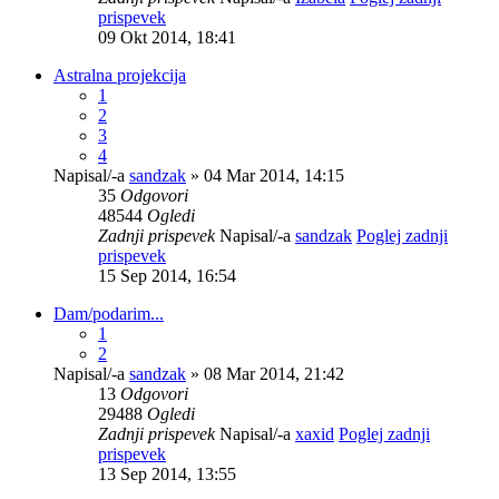
prispevek
09 Okt 2014, 18:41
Astralna projekcija
1
2
3
4
Napisal/-a
sandzak
» 04 Mar 2014, 14:15
35
Odgovori
48544
Ogledi
Zadnji prispevek
Napisal/-a
sandzak
Poglej zadnji
prispevek
15 Sep 2014, 16:54
Dam/podarim...
1
2
Napisal/-a
sandzak
» 08 Mar 2014, 21:42
13
Odgovori
29488
Ogledi
Zadnji prispevek
Napisal/-a
xaxid
Poglej zadnji
prispevek
13 Sep 2014, 13:55