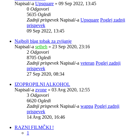
Napisal/-a
Upsquare
» 09 Sep 2022, 13:45
0
Odgovori
5635
Ogledi
Zadnji prispevek
Napisal/-a
Upsquare
Poglej zadnji
prispevek
09 Sep 2022, 13:45
Najbolj blag tobak za zvijanje
Napisal/-a
setheh
» 23 Sep 2020, 23:16
2
Odgovori
8705
Ogledi
Zadnji prispevek
Napisal/-a
veteran
Poglej zadnji
prispevek
27 Sep 2020, 08:34
IZOPROPILNI ALKOHOL
Napisal/-a
zvone
» 03 Avg 2020, 12:55
3
Odgovori
6620
Ogledi
Zadnji prispevek
Napisal/-a
wappa
Poglej zadnji
prispevek
14 Avg 2020, 16:46
RAZNI FILMČKI !
1