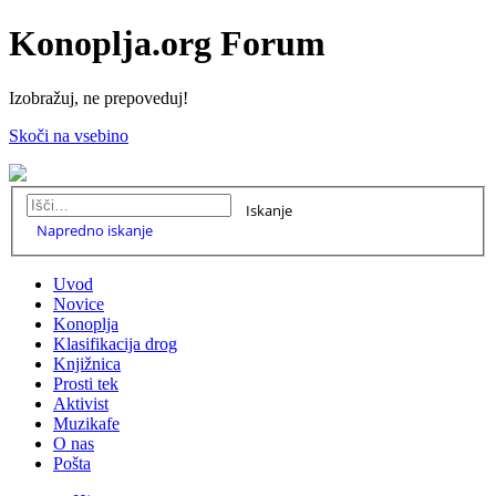
Konoplja.org Forum
Izobražuj, ne prepoveduj!
Skoči na vsebino
Iskanje
Napredno iskanje
Uvod
Novice
Konoplja
Klasifikacija drog
Knjižnica
Prosti tek
Aktivist
Muzikafe
O nas
Pošta