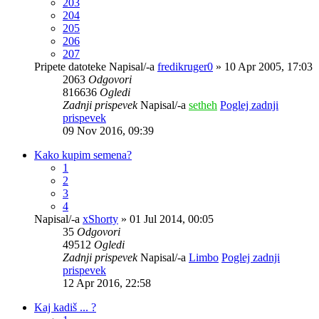
203
204
205
206
207
Pripete datoteke
Napisal/-a
fredikruger0
» 10 Apr 2005, 17:03
2063
Odgovori
816636
Ogledi
Zadnji prispevek
Napisal/-a
setheh
Poglej zadnji
prispevek
09 Nov 2016, 09:39
Kako kupim semena?
1
2
3
4
Napisal/-a
xShorty
» 01 Jul 2014, 00:05
35
Odgovori
49512
Ogledi
Zadnji prispevek
Napisal/-a
Limbo
Poglej zadnji
prispevek
12 Apr 2016, 22:58
Kaj kadiš ... ?