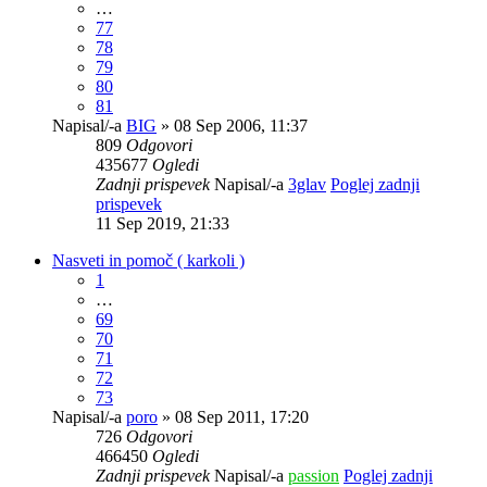
…
77
78
79
80
81
Napisal/-a
BIG
» 08 Sep 2006, 11:37
809
Odgovori
435677
Ogledi
Zadnji prispevek
Napisal/-a
3glav
Poglej zadnji
prispevek
11 Sep 2019, 21:33
Nasveti in pomoč ( karkoli )
1
…
69
70
71
72
73
Napisal/-a
poro
» 08 Sep 2011, 17:20
726
Odgovori
466450
Ogledi
Zadnji prispevek
Napisal/-a
passion
Poglej zadnji