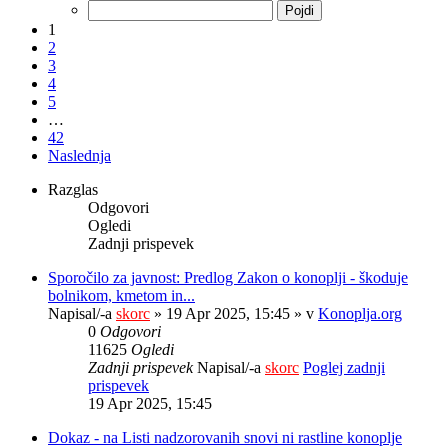
1
2
3
4
5
…
42
Naslednja
Razglas
Odgovori
Ogledi
Zadnji prispevek
Sporočilo za javnost: Predlog Zakon o konoplji - škoduje
bolnikom, kmetom in...
Napisal/-a
skorc
» 19 Apr 2025, 15:45 » v
Konoplja.org
0
Odgovori
11625
Ogledi
Zadnji prispevek
Napisal/-a
skorc
Poglej zadnji
prispevek
19 Apr 2025, 15:45
Dokaz - na Listi nadzorovanih snovi ni rastline konoplje