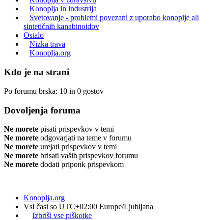
Konoplja in industrija
Svetovanje - problemi povezani z uporabo konoplje ali
sintetičnih kanabinoidov
Ostalo
Nizka trava
Konoplja.org
Kdo je na strani
Po forumu brska: 10 in 0 gostov
Dovoljenja foruma
Ne morete
pisati prispevkov v temi
Ne morete
odgovarjati na teme v forumu
Ne morete
urejati prispevkov v temi
Ne morete
brisati vaših prispevkov forumu
Ne morete
dodati priponk prispevkom
Konoplja.org
Vsi časi so UTC+02:00 Europe/Ljubljana
Izbriši vse piškotke