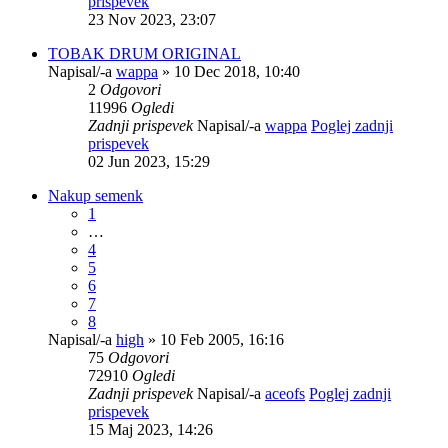
prispevek
23 Nov 2023, 23:07
TOBAK DRUM ORIGINAL
Napisal/-a
wappa
» 10 Dec 2018, 10:40
2
Odgovori
11996
Ogledi
Zadnji prispevek
Napisal/-a
wappa
Poglej zadnji
prispevek
02 Jun 2023, 15:29
Nakup semenk
1
…
4
5
6
7
8
Napisal/-a
high
» 10 Feb 2005, 16:16
75
Odgovori
72910
Ogledi
Zadnji prispevek
Napisal/-a
aceofs
Poglej zadnji
prispevek
15 Maj 2023, 14:26