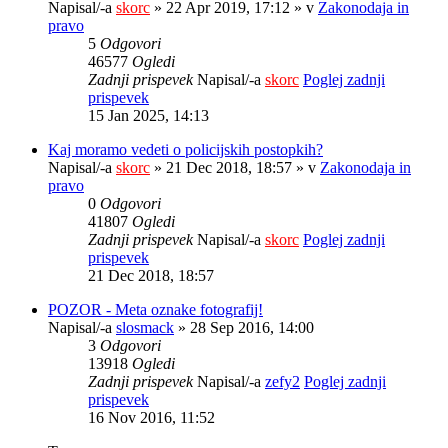
Napisal/-a
skorc
» 22 Apr 2019, 17:12 » v
Zakonodaja in
pravo
5
Odgovori
46577
Ogledi
Zadnji prispevek
Napisal/-a
skorc
Poglej zadnji
prispevek
15 Jan 2025, 14:13
Kaj moramo vedeti o policijskih postopkih?
Napisal/-a
skorc
» 21 Dec 2018, 18:57 » v
Zakonodaja in
pravo
0
Odgovori
41807
Ogledi
Zadnji prispevek
Napisal/-a
skorc
Poglej zadnji
prispevek
21 Dec 2018, 18:57
POZOR - Meta oznake fotografij!
Napisal/-a
slosmack
» 28 Sep 2016, 14:00
3
Odgovori
13918
Ogledi
Zadnji prispevek
Napisal/-a
zefy2
Poglej zadnji
prispevek
16 Nov 2016, 11:52