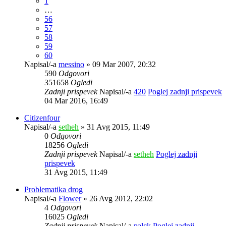
1
…
56
57
58
59
60
Napisal/-a
messino
» 09 Mar 2007, 20:32
590
Odgovori
351658
Ogledi
Zadnji prispevek
Napisal/-a
420
Poglej zadnji prispevek
04 Mar 2016, 16:49
Citizenfour
Napisal/-a
setheh
» 31 Avg 2015, 11:49
0
Odgovori
18256
Ogledi
Zadnji prispevek
Napisal/-a
setheh
Poglej zadnji
prispevek
31 Avg 2015, 11:49
Problematika drog
Napisal/-a
Flower
» 26 Avg 2012, 22:02
4
Odgovori
16025
Ogledi
Zadnji prispevek
Napisal/-a
palck
Poglej zadnji