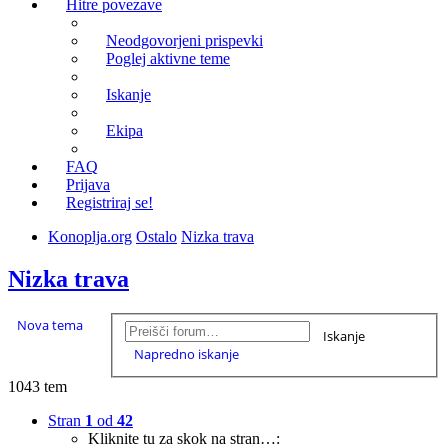
Hitre povezave
Neodgovorjeni prispevki
Poglej aktivne teme
Iskanje
Ekipa
FAQ
Prijava
Registriraj se!
Konoplja.org
Ostalo
Nizka trava
Nizka trava
Nova tema
Iskanje
Napredno iskanje
1043 tem
Stran
1
od
42
Kliknite tu za skok na stran…: