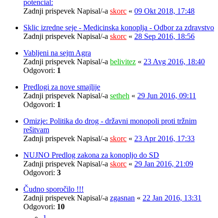
potencial:
Zadnji prispevek Napisal/-a
skorc
«
09 Okt 2018, 17:48
Sklic izredne seje - Medicinska konoplja - Odbor za zdravstvo
Zadnji prispevek Napisal/-a
skorc
«
28 Sep 2016, 18:56
Vabljeni na sejm Agra
Zadnji prispevek Napisal/-a
belivitez
«
23 Avg 2016, 18:40
Odgovori:
1
Predlogi za nove smajlije
Zadnji prispevek Napisal/-a
setheh
«
29 Jun 2016, 09:11
Odgovori:
1
Omizje: Politika do drog - državni monopoli proti tržnim
rešitvam
Zadnji prispevek Napisal/-a
skorc
«
23 Apr 2016, 17:33
NUJNO Predlog zakona za konopljo do SD
Zadnji prispevek Napisal/-a
skorc
«
29 Jan 2016, 21:09
Odgovori:
3
Čudno sporočilo !!!
Zadnji prispevek Napisal/-a
zgasnan
«
22 Jan 2016, 13:31
Odgovori:
10
1