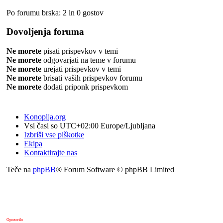
Po forumu brska: 2 in 0 gostov
Dovoljenja foruma
Ne morete
pisati prispevkov v temi
Ne morete
odgovarjati na teme v forumu
Ne morete
urejati prispevkov v temi
Ne morete
brisati vaših prispevkov forumu
Ne morete
dodati priponk prispevkom
Konoplja.org
Vsi časi so UTC+02:00 Europe/Ljubljana
Izbriši vse piškotke
Ekipa
Kontaktirajte nas
Teče na
phpBB
® Forum Software © phpBB Limited
Opozorilo