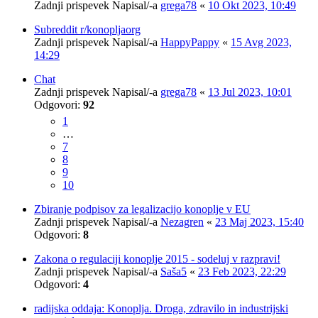
Zadnji prispevek Napisal/-a
grega78
«
10 Okt 2023, 10:49
Subreddit r/konopljaorg
Zadnji prispevek Napisal/-a
HappyPappy
«
15 Avg 2023,
14:29
Chat
Zadnji prispevek Napisal/-a
grega78
«
13 Jul 2023, 10:01
Odgovori:
92
1
…
7
8
9
10
Zbiranje podpisov za legalizacijo konoplje v EU
Zadnji prispevek Napisal/-a
Nezagren
«
23 Maj 2023, 15:40
Odgovori:
8
Zakona o regulaciji konoplje 2015 - sodeluj v razpravi!
Zadnji prispevek Napisal/-a
Saša5
«
23 Feb 2023, 22:29
Odgovori:
4
radijska oddaja: Konoplja. Droga, zdravilo in industrijski