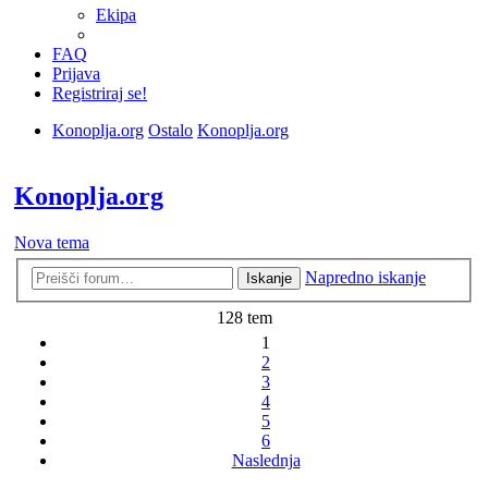
Ekipa
FAQ
Prijava
Registriraj se!
Konoplja.org
Ostalo
Konoplja.org
Iskanje
Konoplja.org
Nova tema
Napredno iskanje
Iskanje
128 tem
1
2
3
4
5
6
Naslednja