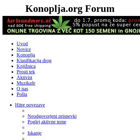
Konoplja.org Forum
Uvod
Novice
Konoplja
Klasifikacija drog
Knjižnica
Prosti tek
Aktivist
Muzikafe
O nas
Pošta
Hitre povezave
Neodgovorjeni prispevki
Poglej aktivne teme
Iskanje