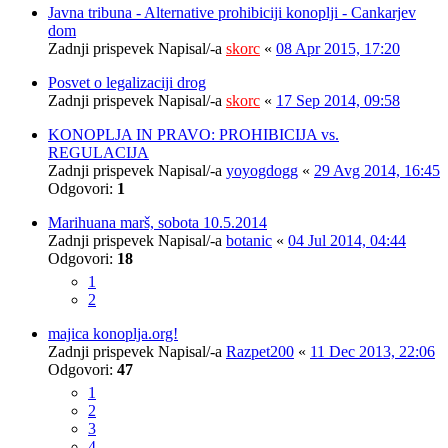
Javna tribuna - Alternative prohibiciji konoplji - Cankarjev
dom
Zadnji prispevek Napisal/-a
skorc
«
08 Apr 2015, 17:20
Posvet o legalizaciji drog
Zadnji prispevek Napisal/-a
skorc
«
17 Sep 2014, 09:58
KONOPLJA IN PRAVO: PROHIBICIJA vs.
REGULACIJA
Zadnji prispevek Napisal/-a
yoyogdogg
«
29 Avg 2014, 16:45
Odgovori:
1
Marihuana marš, sobota 10.5.2014
Zadnji prispevek Napisal/-a
botanic
«
04 Jul 2014, 04:44
Odgovori:
18
1
2
majica konoplja.org!
Zadnji prispevek Napisal/-a
Razpet200
«
11 Dec 2013, 22:06
Odgovori:
47
1
2
3
4