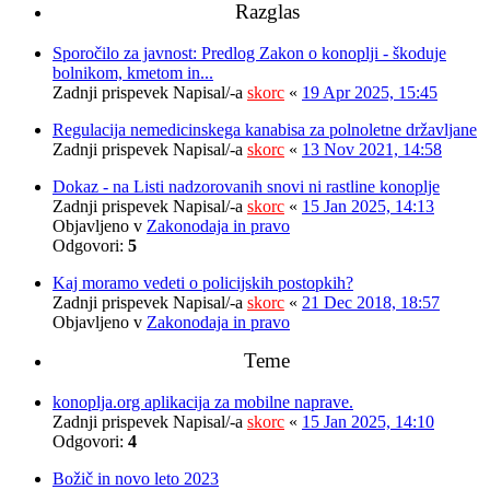
Razglas
Sporočilo za javnost: Predlog Zakon o konoplji - škoduje
bolnikom, kmetom in...
Zadnji prispevek Napisal/-a
skorc
«
19 Apr 2025, 15:45
Regulacija nemedicinskega kanabisa za polnoletne državljane
Zadnji prispevek Napisal/-a
skorc
«
13 Nov 2021, 14:58
Dokaz - na Listi nadzorovanih snovi ni rastline konoplje
Zadnji prispevek Napisal/-a
skorc
«
15 Jan 2025, 14:13
Objavljeno v
Zakonodaja in pravo
Odgovori:
5
Kaj moramo vedeti o policijskih postopkih?
Zadnji prispevek Napisal/-a
skorc
«
21 Dec 2018, 18:57
Objavljeno v
Zakonodaja in pravo
Teme
konoplja.org aplikacija za mobilne naprave.
Zadnji prispevek Napisal/-a
skorc
«
15 Jan 2025, 14:10
Odgovori:
4
Božič in novo leto 2023