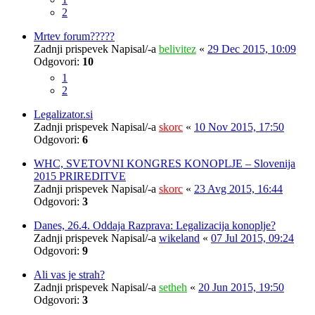
2
Mrtev forum?????
Zadnji prispevek Napisal/-a
belivitez
«
29 Dec 2015, 10:09
Odgovori:
10
1
2
Legalizator.si
Zadnji prispevek Napisal/-a
skorc
«
10 Nov 2015, 17:50
Odgovori:
6
WHC, SVETOVNI KONGRES KONOPLJE – Slovenija
2015 PRIREDITVE
Zadnji prispevek Napisal/-a
skorc
«
23 Avg 2015, 16:44
Odgovori:
3
Danes, 26.4. Oddaja Razprava: Legalizacija konoplje?
Zadnji prispevek Napisal/-a
wikeland
«
07 Jul 2015, 09:24
Odgovori:
9
Ali vas je strah?
Zadnji prispevek Napisal/-a
setheh
«
20 Jun 2015, 19:50
Odgovori:
3