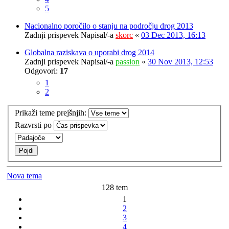
5
Nacionalno poročilo o stanju na področju drog 2013
Zadnji prispevek Napisal/-a
skorc
«
03 Dec 2013, 16:13
Globalna raziskava o uporabi drog 2014
Zadnji prispevek Napisal/-a
passion
«
30 Nov 2013, 12:53
Odgovori:
17
1
2
Prikaži teme prejšnjih:
Razvrsti po
Nova tema
128 tem
1
2
3
4