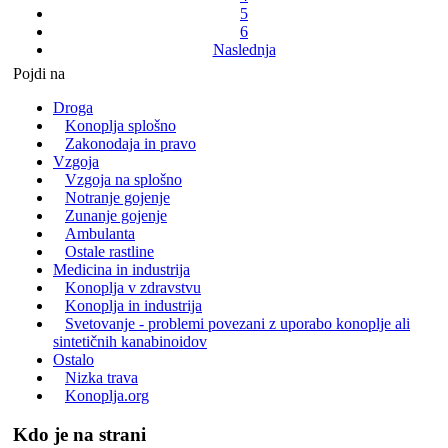
5
6
Naslednja
Pojdi na
Droga
Konoplja splošno
Zakonodaja in pravo
Vzgoja
Vzgoja na splošno
Notranje gojenje
Zunanje gojenje
Ambulanta
Ostale rastline
Medicina in industrija
Konoplja v zdravstvu
Konoplja in industrija
Svetovanje - problemi povezani z uporabo konoplje ali
sintetičnih kanabinoidov
Ostalo
Nizka trava
Konoplja.org
Kdo je na strani