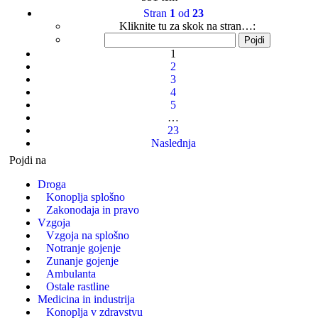
Stran
1
od
23
Kliknite tu za skok na stran…:
1
2
3
4
5
…
23
Naslednja
Pojdi na
Droga
Konoplja splošno
Zakonodaja in pravo
Vzgoja
Vzgoja na splošno
Notranje gojenje
Zunanje gojenje
Ambulanta
Ostale rastline
Medicina in industrija
Konoplja v zdravstvu