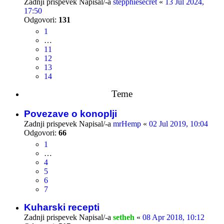
Zadnji prispevek Napisal/-a
stepphiesecret
«
13 Jul 2024,
17:50
Odgovori:
131
1
…
11
12
13
14
Teme
Povezave o konoplji
Zadnji prispevek Napisal/-a
mrHemp
«
02 Jul 2019, 10:04
Odgovori:
66
1
…
4
5
6
7
Kuharski recepti
Zadnji prispevek Napisal/-a
setheh
«
08 Apr 2018, 10:12