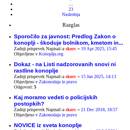
…
23
Naslednja
Razglas
Sporočilo za javnost: Predlog Zakon o
konoplji - škoduje bolnikom, kmetom in...
Zadnji prispevek Napisal/-a
skorc
«
19 Apr 2025, 15:45
Objavljeno v
Konoplja.org
Dokaz - na Listi nadzorovanih snovi ni
rastline konoplje
Zadnji prispevek Napisal/-a
skorc
«
15 Jan 2025, 14:13
Objavljeno v
Zakonodaja in pravo
Odgovori:
5
Kaj moramo vedeti o policijskih
postopkih?
Zadnji prispevek Napisal/-a
skorc
«
21 Dec 2018, 18:57
Objavljeno v
Zakonodaja in pravo
NOVICE iz sveta konoplje