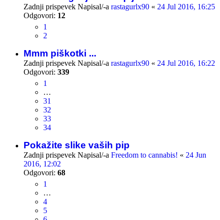
Zadnji prispevek Napisal/-a
rastagurlx90
«
24 Jul 2016, 16:25
Odgovori:
12
1
2
Mmm piškotki ...
Zadnji prispevek Napisal/-a
rastagurlx90
«
24 Jul 2016, 16:22
Odgovori:
339
1
…
31
32
33
34
Pokažite slike vaših pip
Zadnji prispevek Napisal/-a
Freedom to cannabis!
«
24 Jun
2016, 12:02
Odgovori:
68
1
…
4
5
6