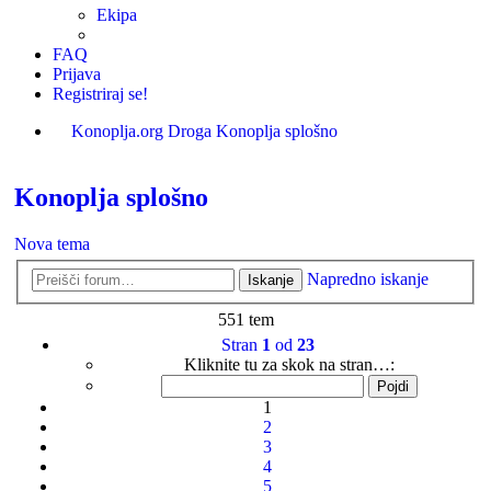
Ekipa
FAQ
Prijava
Registriraj se!
Konoplja.org
Droga
Konoplja splošno
Iskanje
Konoplja splošno
Nova tema
Napredno iskanje
Iskanje
551 tem
Stran
1
od
23
Kliknite tu za skok na stran…:
1
2
3
4
5