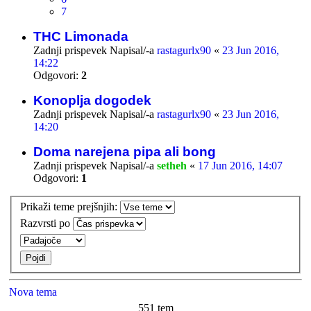
7
THC Limonada
Zadnji prispevek Napisal/-a
rastagurlx90
«
23 Jun 2016,
14:22
Odgovori:
2
Konoplja dogodek
Zadnji prispevek Napisal/-a
rastagurlx90
«
23 Jun 2016,
14:20
Doma narejena pipa ali bong
Zadnji prispevek Napisal/-a
setheh
«
17 Jun 2016, 14:07
Odgovori:
1
Prikaži teme prejšnjih:
Razvrsti po
Nova tema
551 tem