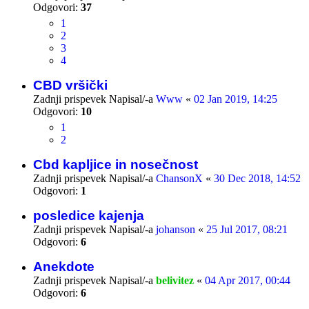
Odgovori:
37
1
2
3
4
CBD vršički
Zadnji prispevek Napisal/-a
Www
«
02 Jan 2019, 14:25
Odgovori:
10
1
2
Cbd kapljice in nosečnost
Zadnji prispevek Napisal/-a
ChansonX
«
30 Dec 2018, 14:52
Odgovori:
1
posledice kajenja
Zadnji prispevek Napisal/-a
johanson
«
25 Jul 2017, 08:21
Odgovori:
6
Anekdote
Zadnji prispevek Napisal/-a
belivitez
«
04 Apr 2017, 00:44
Odgovori:
6