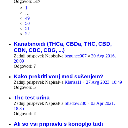
Odgovori:
517
1
…
49
50
51
52
Kanabinoidi (THCa, CBDa, THC, CBD,
CBN, CBC, CBG, ...)
Zadnji prispevek Napisal/-a
begunec007
«
30 Avg 2016,
20:09
Odgovori:
7
Kako prekriti vonj med sušenjem?
Zadnji prispevek Napisal/-a
Klariss11
«
27 Avg 2023, 10:49
Odgovori:
5
Thc test urina
Zadnji prispevek Napisal/-a
Shadow230
«
03 Apr 2021,
18:35
Odgovori:
2
Ali so vsi pripravki s konopljo tudi