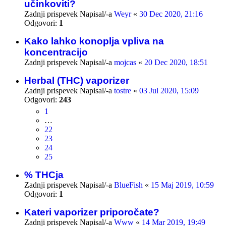
učinkoviti?
Zadnji prispevek Napisal/-a
Weyr
«
30 Dec 2020, 21:16
Odgovori:
1
Kako lahko konoplja vpliva na
koncentracijo
Zadnji prispevek Napisal/-a
mojcas
«
20 Dec 2020, 18:51
Herbal (THC) vaporizer
Zadnji prispevek Napisal/-a
tostre
«
03 Jul 2020, 15:09
Odgovori:
243
1
…
22
23
24
25
% THCja
Zadnji prispevek Napisal/-a
BlueFish
«
15 Maj 2019, 10:59
Odgovori:
1
Kateri vaporizer priporočate?
Zadnji prispevek Napisal/-a
Www
«
14 Mar 2019, 19:49