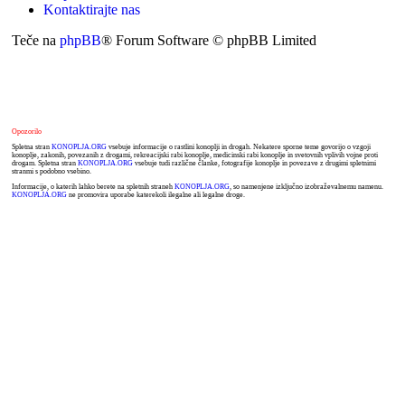
Kontaktirajte nas
Teče na
phpBB
® Forum Software © phpBB Limited
Opozorilo
Spletna stran
KONOPLJA.ORG
vsebuje informacije o rastlini konoplji in drogah. Nekatere sporne teme govorijo o vzgoji
konoplje, zakonih, povezanih z drogami, rekreacijski rabi konoplje, medicinski rabi konoplje in svetovnih vplivih vojne proti
drogam. Spletna stran
KONOPLJA.ORG
vsebuje tudi različne članke, fotografije konoplje in povezave z drugimi spletnimi
stranmi s podobno vsebino.
Informacije, o katerih lahko berete na spletnih straneh
KONOPLJA.ORG
, so namenjene izključno izobraževalnemu namenu.
KONOPLJA.ORG
ne promovira uporabe katerekoli ilegalne ali legalne droge.