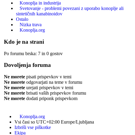
Konoplja in industrija
Svetovanje - problemi povezani z uporabo konoplje ali
sintetičnih kanabinoidov
Ostalo
Nizka trava
Konoplja.org
Kdo je na strani
Po forumu brska: 7 in 0 gostov
Dovoljenja foruma
Ne morete
pisati prispevkov v temi
Ne morete
odgovarjati na teme v forumu
Ne morete
urejati prispevkov v temi
Ne morete
brisati vaših prispevkov forumu
Ne morete
dodati priponk prispevkom
Konoplja.org
Vsi časi so UTC+02:00 Europe/Ljubljana
Izbriši vse piškotke
Ekipa