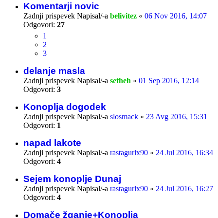
Komentarji novic
Zadnji prispevek Napisal/-a
belivitez
«
06 Nov 2016, 14:07
Odgovori:
27
1
2
3
delanje masla
Zadnji prispevek Napisal/-a
setheh
«
01 Sep 2016, 12:14
Odgovori:
3
Konoplja dogodek
Zadnji prispevek Napisal/-a
slosmack
«
23 Avg 2016, 15:31
Odgovori:
1
napad lakote
Zadnji prispevek Napisal/-a
rastagurlx90
«
24 Jul 2016, 16:34
Odgovori:
4
Sejem konoplje Dunaj
Zadnji prispevek Napisal/-a
rastagurlx90
«
24 Jul 2016, 16:27
Odgovori:
4
Domače žganje+Konoplja