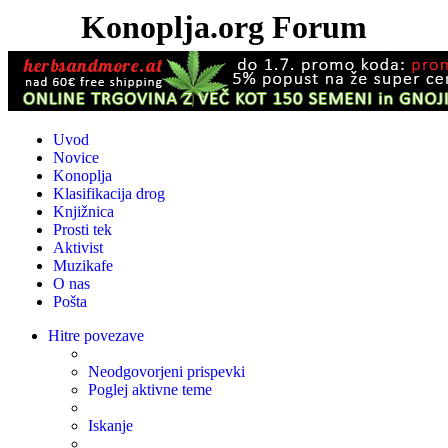
Konoplja.org Forum
Uvod
Novice
Konoplja
Klasifikacija drog
Knjižnica
Prosti tek
Aktivist
Muzikafe
O nas
Pošta
Hitre povezave
Neodgovorjeni prispevki
Poglej aktivne teme
Iskanje