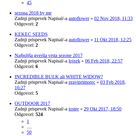
45
sezona 2018 by me
Zadnji prispevek Napisal/-a
autoflower
«
02 Nov 2018, 11:33
Odgovori:
2
KEKEC SEEDS
Zadnji prispevek Napisal/-a
autoflower
«
11 Okt 2018, 12:25
Odgovori:
2
Najboljša gverila vrsta sezone 2017
Zadnji prispevek Napisal/-a
lojzek
«
06 Feb 2018, 22:57
Odgovori:
6
INCREDIBLE BULK ali WHITE WIDOW?
Zadnji prispevek Napisal/-a
praviprimorec
«
03 Feb 2018,
16:27
Odgovori:
5
OUTDOOR 2017
Zadnji prispevek Napisal/-a
tostre
«
29 Okt 2017, 18:50
Odgovori:
524
1
…
50