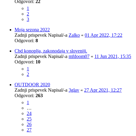
Odgovori:
22
1
2
3
Moja sezona 2022
Zadnji prispevek Napisal/-a
Zalko
«
01 Apr 2022, 17:22
Odgovori:
8
Cbd konoplja, zakonodaja v sloveniji.
Zadnji prispevek Napisal/-a
mfdoom07
«
11 Jun 2021, 15:35
Odgovori:
10
1
2
OUTDOOR 2020
Zadnji prispevek Napisal/-a
3glav
«
27 Apr 2021, 12:27
Odgovori:
263
1
…
24
25
26
27