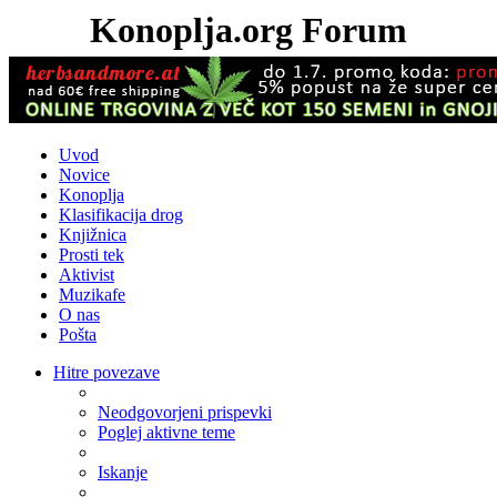
Konoplja.org Forum
Uvod
Novice
Konoplja
Klasifikacija drog
Knjižnica
Prosti tek
Aktivist
Muzikafe
O nas
Pošta
Hitre povezave
Neodgovorjeni prispevki
Poglej aktivne teme
Iskanje