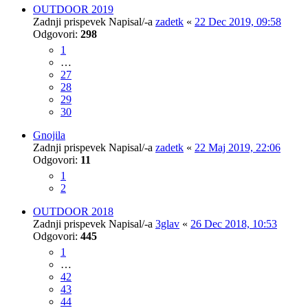
OUTDOOR 2019
Zadnji prispevek Napisal/-a
zadetk
«
22 Dec 2019, 09:58
Odgovori:
298
1
…
27
28
29
30
Gnojila
Zadnji prispevek Napisal/-a
zadetk
«
22 Maj 2019, 22:06
Odgovori:
11
1
2
OUTDOOR 2018
Zadnji prispevek Napisal/-a
3glav
«
26 Dec 2018, 10:53
Odgovori:
445
1
…
42
43
44