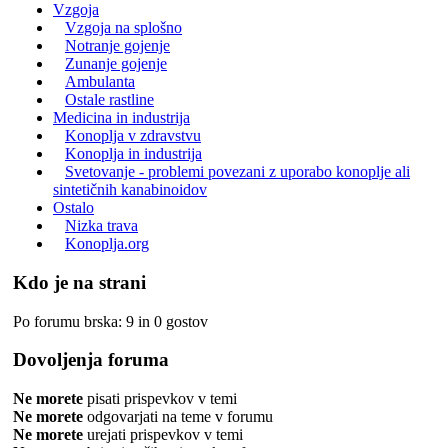
Vzgoja
Vzgoja na splošno
Notranje gojenje
Zunanje gojenje
Ambulanta
Ostale rastline
Medicina in industrija
Konoplja v zdravstvu
Konoplja in industrija
Svetovanje - problemi povezani z uporabo konoplje ali
sintetičnih kanabinoidov
Ostalo
Nizka trava
Konoplja.org
Kdo je na strani
Po forumu brska: 9 in 0 gostov
Dovoljenja foruma
Ne morete
pisati prispevkov v temi
Ne morete
odgovarjati na teme v forumu
Ne morete
urejati prispevkov v temi