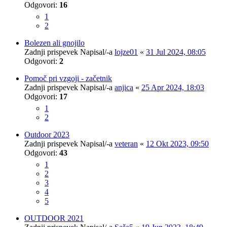
Odgovori:
16
1
2
Bolezen ali gnojilo
Zadnji prispevek Napisal/-a
lojze01
«
31 Jul 2024, 08:05
Odgovori:
2
Pomoč pri vzgoji - začetnik
Zadnji prispevek Napisal/-a
anjica
«
25 Apr 2024, 18:03
Odgovori:
17
1
2
Outdoor 2023
Zadnji prispevek Napisal/-a
veteran
«
12 Okt 2023, 09:50
Odgovori:
43
1
2
3
4
5
OUTDOOR 2021