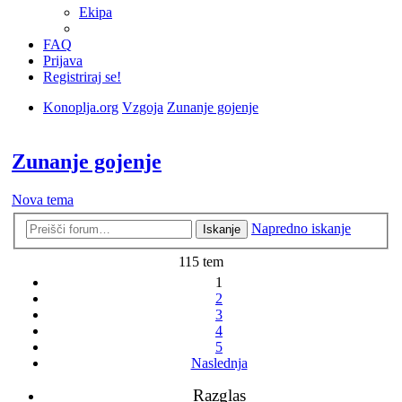
Ekipa
FAQ
Prijava
Registriraj se!
Konoplja.org
Vzgoja
Zunanje gojenje
Iskanje
Zunanje gojenje
Nova tema
Napredno iskanje
Iskanje
115 tem
1
2
3
4
5
Naslednja
Razglas