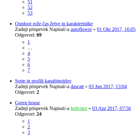
51
52
53
Outdoor rože,čas žetve in karakteristike
Zadnji prispevek Napisal/-a
autoflower
«
01 Okt 2017, 16:05
Odgovori:
69
1
…
4
5
6
7
Sorte in profili kanabinoidov
Zadnji prispevek Napisal/-a
dawatt
«
03 Jun 2017, 13:04
Odgovori:
2
Green house
Zadnji prispevek Napisal/-a
belivitez
«
03 Apr 2017, 07:56
Odgovori:
24
1
2
3