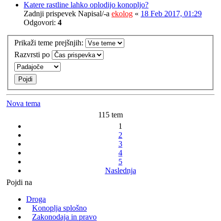
Katere rastline lahko oplodijo konopljo?
Zadnji prispevek Napisal/-a
ekolog
«
18 Feb 2017, 01:29
Odgovori:
4
Prikaži teme prejšnjih:
Razvrsti po
Nova tema
115 tem
1
2
3
4
5
Naslednja
Pojdi na
Droga
Konoplja splošno
Zakonodaja in pravo