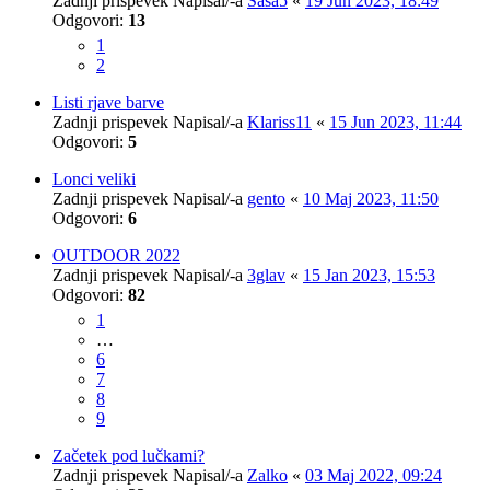
Zadnji prispevek Napisal/-a
Saša5
«
19 Jun 2023, 18:49
Odgovori:
13
1
2
Listi rjave barve
Zadnji prispevek Napisal/-a
Klariss11
«
15 Jun 2023, 11:44
Odgovori:
5
Lonci veliki
Zadnji prispevek Napisal/-a
gento
«
10 Maj 2023, 11:50
Odgovori:
6
OUTDOOR 2022
Zadnji prispevek Napisal/-a
3glav
«
15 Jan 2023, 15:53
Odgovori:
82
1
…
6
7
8
9
Začetek pod lučkami?
Zadnji prispevek Napisal/-a
Zalko
«
03 Maj 2022, 09:24