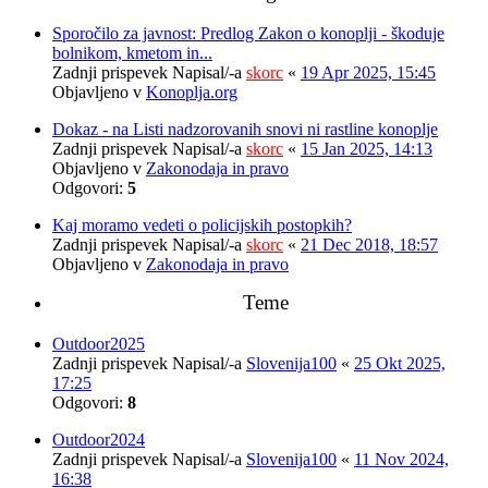
Sporočilo za javnost: Predlog Zakon o konoplji - škoduje
bolnikom, kmetom in...
Zadnji prispevek Napisal/-a
skorc
«
19 Apr 2025, 15:45
Objavljeno v
Konoplja.org
Dokaz - na Listi nadzorovanih snovi ni rastline konoplje
Zadnji prispevek Napisal/-a
skorc
«
15 Jan 2025, 14:13
Objavljeno v
Zakonodaja in pravo
Odgovori:
5
Kaj moramo vedeti o policijskih postopkih?
Zadnji prispevek Napisal/-a
skorc
«
21 Dec 2018, 18:57
Objavljeno v
Zakonodaja in pravo
Teme
Outdoor2025
Zadnji prispevek Napisal/-a
Slovenija100
«
25 Okt 2025,
17:25
Odgovori:
8
Outdoor2024
Zadnji prispevek Napisal/-a
Slovenija100
«
11 Nov 2024,
16:38