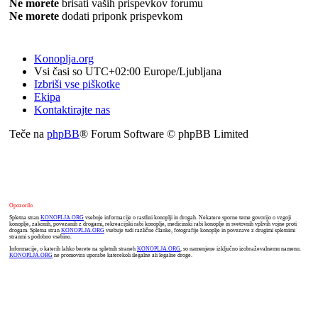
Ne morete
brisati vaših prispevkov forumu
Ne morete
dodati priponk prispevkom
Konoplja.org
Vsi časi so UTC+02:00 Europe/Ljubljana
Izbriši vse piškotke
Ekipa
Kontaktirajte nas
Teče na
phpBB
® Forum Software © phpBB Limited
Opozorilo
Spletna stran
KONOPLJA.ORG
vsebuje informacije o rastlini konoplji in drogah. Nekatere sporne teme govorijo o vzgoji
konoplje, zakonih, povezanih z drogami, rekreacijski rabi konoplje, medicinski rabi konoplje in svetovnih vplivih vojne proti
drogam. Spletna stran
KONOPLJA.ORG
vsebuje tudi različne članke, fotografije konoplje in povezave z drugimi spletnimi
stranmi s podobno vsebino.
Informacije, o katerih lahko berete na spletnih straneh
KONOPLJA.ORG
, so namenjene izključno izobraževalnemu namenu.
KONOPLJA.ORG
ne promovira uporabe katerekoli ilegalne ali legalne droge.