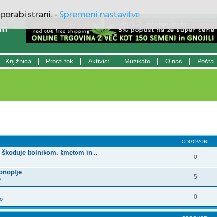
porabi strani.
-
Spremeni nastavitve
um
Knjižnica
Prosti tek
Aktivist
Muzikafe
O nas
Pošta
ODGOVORI
- škoduje bolnikom, kmetom in...
0
konoplje
5
o
0
vo