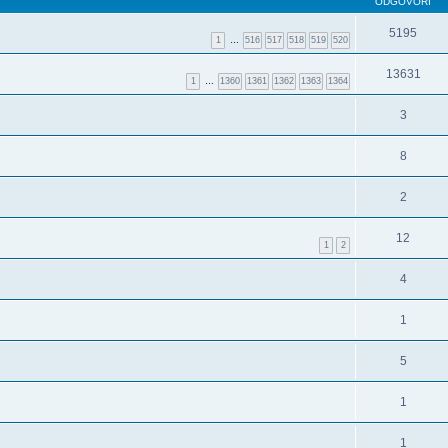
ODGOVORI
5195
1
…
516
517
518
519
520
13631
1
…
1360
1361
1362
1363
1364
3
8
2
12
1
2
4
1
5
1
1