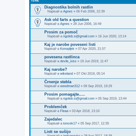
TEME
Diagnostika bolnih rastlin
Napisal/-a
Agnes
» 06 Feb 2006, 22:39
P
r
Ask old farts a question
i
Napisal/-a
Agnes
» 28 Jun 2006, 16:49
p
e
Prosim za pomoč
t
e
Napisal/-a
ngolob.si@gmail.com
» 16 Jun 2020, 13:14
P
d
r
a
Kaj je narobe poveseni listi
i
t
Napisal/-a
Konopljek
» 07 Apr 2020, 21:57
p
o
e
t
povesena rastlinca
t
e
Napisal/-a
e
devils_kiss
» 19 Jun 2019, 11:47
k
d
e
a
Kaj narobe?
t
Napisal/-a
wikeland
» 07 Okt 2019, 05:14
o
t
Črnenje stebla
e
Napisal/-a
weedman312
» 09 Sep 2019, 19:29
k
e
Prosim pomagajte.....
Napisal/-a
ngolob.si@gmail.com
» 05 Sep 2019, 13:44
P
r
Problemček
i
Napisal/-a
Fleaa
» 03 Apr 2018, 13:10
p
e
Zajedalec
t
e
Napisal/-a
toncek17
» 05 Sep 2017, 12:35
P
d
r
a
Listi se sušijo
i
t
Napisal/-a
jankonovko
» 28 Avg 2017, 18:38