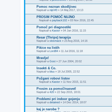
p
o
P
e
t
r
Pomoc neznan skodljivec
t
e
i
Napisal/-a
e
nipl #3
» 14 Maj 2017, 13:13
k
p
d
e
e
a
PROSIM POMOČ NUJNO
t
t
e
Napisal/-a
payback102
» 03 Nov 2016, 22:45
o
P
d
t
r
a
Pomoč pri diagnostiki
e
i
t
Napisal/-a
Kastor
» 04 Jan 2016, 11:15
k
p
o
P
e
e
t
r
Resar (Thrips) terapija
t
e
i
Napisal/-a
e
slosmack
» 23 Avg 2016, 14:16
k
p
d
e
e
a
Pikice na listih
t
t
Napisal/-a
e
Lord84
» 11 Jul 2016, 11:18
o
d
t
a
Mravlje!
e
t
Napisal/-a
Gost
» 27 Jun 2004, 20:02
k
o
e
t
Insekti & Co.
e
Napisal/-a
bluu
» 18 Jul 2005, 22:52
k
e
Požgani robovi listov
Napisal/-a
Kastor
» 11 Nov 2015, 11:51
P
r
Prosim za pomoč/nasvet!
i
Napisal/-a
420
» 22 Sep 2015, 18:01
p
e
Problemi pri indoor gojenju
t
Napisal/-a
e
detained
» 14 Dec 2014, 18:07
d
a
kaj je narobe ?
t