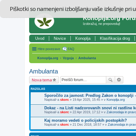
Piškotki so namenjeni izboljšanju vaše izkušnje pri u
Konoplja.org For
Izobražuj, ne prepoveduj!
Uvod
Novice
Konoplja
Klasifikacija drog
Hitre povezave
FAQ
Konoplja.org
Vzgoja
Ambulanta
Ambulanta
Nova tema
RAZGLAS
Sporočilo za javnost: Predlog Zakon o konoplji 
Napisal/-a
skorc
» 19 Apr 2025, 15:45 » v
Konoplja.org
Dokaz - na Listi nadzorovanih snovi ni rastline 
Napisal/-a
skorc
» 22 Apr 2019, 17:12 » v
Zakonodaja in prav
Kaj moramo vedeti o policijskih postopkih?
Napisal/-a
skorc
» 21 Dec 2018, 18:57 » v
Zakonodaja in pra