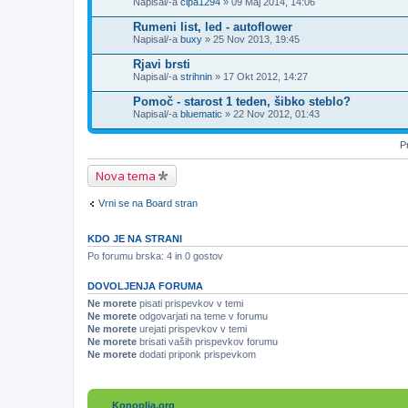
Napisal/-a
cipa1294
» 09 Maj 2014, 14:06
o
t
Rumeni list, led - autoflower
e
Napisal/-a
buxy
» 25 Nov 2013, 19:45
k
e
Rjavi brsti
Napisal/-a
strihnin
» 17 Okt 2012, 14:27
Pomoč - starost 1 teden, šibko steblo?
Napisal/-a
bluematic
» 22 Nov 2012, 01:43
Pr
Nova tema
Vrni se na Board stran
KDO JE NA STRANI
Po forumu brska: 4 in 0 gostov
DOVOLJENJA FORUMA
Ne morete
pisati prispevkov v temi
Ne morete
odgovarjati na teme v forumu
Ne morete
urejati prispevkov v temi
Ne morete
brisati vaših prispevkov forumu
Ne morete
dodati priponk prispevkom
Konoplja.org