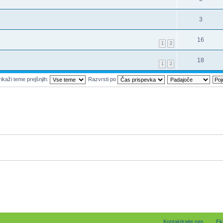
3
16
1
2
18
1
2
ikaži teme prejšnjih:
Razvrsti po
Kontaktirajte nas
Ek