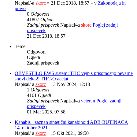
Napisal/-a
skorc
» 21 Dec 2018, 18:57 » v
Zakonodaja in
pravo
0
Odgovori
41807
Ogledi
Zadnji prispevek
Napisal/-a
skorc
Poglej zadnji
prispevek
21 Dec 2018, 18:57
Teme
Odgovori
Ogledi
Zadnji prispevek
OBVESTILO EWS sistem! THC vejp s prisotnostjo nevarne
snovi delta-9 THC-O acetat
Napisal/-a
skorc
» 13 Nov 2024, 12:18
1
Odgovori
4161
Ogledi
Zadnji prispevek
Napisal/-a
veteran
Poglej zadnji
prispevek
01 Mar 2025, 07:58
Kanabis - zaznan sintetični kanabinoid ADB-BUTINACA
14. oktober 2021
Napisal/-a
skorc
» 15 Okt 2021, 09:50