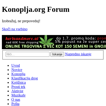
Konoplja.org Forum
Izobražuj, ne prepoveduj!
Skoči na vsebino
Napredno iskanje
Iskanje
Uvod
Novice
Konoplja
Klasifikacija drog
Knjižnica
Prosti tek
Aktivist
Muzikafe
O nas
Pošta