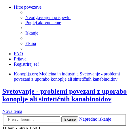
Hitre povezave
Neodgovorjeni prispevki
Poglej aktivne teme
Iskanje
Ekipa
FAQ
Prijava
Registriraj se!
Konoplja.org
Medicina in industrija
Svetovanje - problemi
povezani z uporabo konoplje ali sintetičnih kanabinoidov
Svetovanje - problemi povezani z uporabo
konoplje ali sintetičnih kanabinoidov
Nova tema
Napredno iskanje
Iskanje
11 tem • Stran
1
od
1