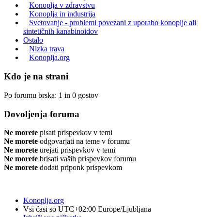
Konoplja v zdravstvu
Konoplja in industrija
Svetovanje - problemi povezani z uporabo konoplje ali
sintetičnih kanabinoidov
Ostalo
Nizka trava
Konoplja.org
Kdo je na strani
Po forumu brska: 1 in 0 gostov
Dovoljenja foruma
Ne morete
pisati prispevkov v temi
Ne morete
odgovarjati na teme v forumu
Ne morete
urejati prispevkov v temi
Ne morete
brisati vaših prispevkov forumu
Ne morete
dodati priponk prispevkom
Konoplja.org
Vsi časi so UTC+02:00 Europe/Ljubljana