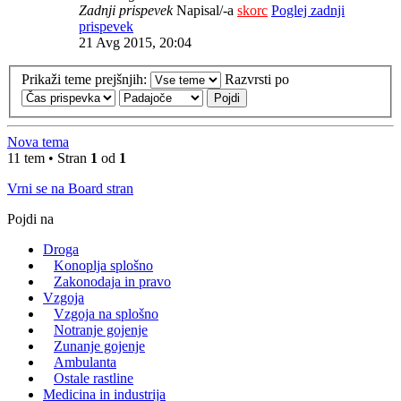
Zadnji prispevek
Napisal/-a
skorc
Poglej zadnji
prispevek
21 Avg 2015, 20:04
Prikaži teme prejšnjih:
Razvrsti po
Nova tema
11 tem • Stran
1
od
1
Vrni se na Board stran
Pojdi na
Droga
Konoplja splošno
Zakonodaja in pravo
Vzgoja
Vzgoja na splošno
Notranje gojenje
Zunanje gojenje
Ambulanta
Ostale rastline
Medicina in industrija