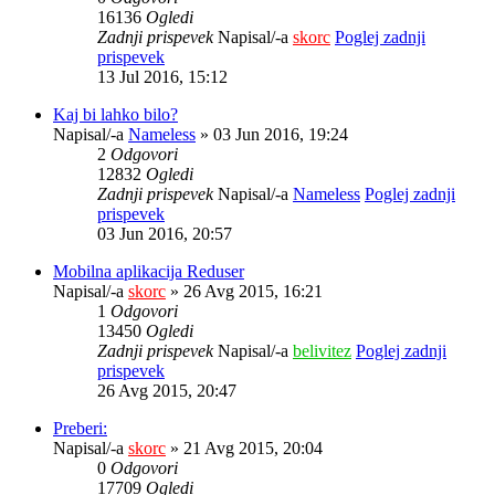
16136
Ogledi
Zadnji prispevek
Napisal/-a
skorc
Poglej zadnji
prispevek
13 Jul 2016, 15:12
Kaj bi lahko bilo?
Napisal/-a
Nameless
» 03 Jun 2016, 19:24
2
Odgovori
12832
Ogledi
Zadnji prispevek
Napisal/-a
Nameless
Poglej zadnji
prispevek
03 Jun 2016, 20:57
Mobilna aplikacija Reduser
Napisal/-a
skorc
» 26 Avg 2015, 16:21
1
Odgovori
13450
Ogledi
Zadnji prispevek
Napisal/-a
belivitez
Poglej zadnji
prispevek
26 Avg 2015, 20:47
Preberi:
Napisal/-a
skorc
» 21 Avg 2015, 20:04
0
Odgovori
17709
Ogledi