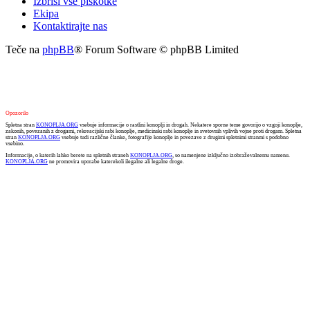
Izbriši vse piškotke
Ekipa
Kontaktirajte nas
Teče na
phpBB
® Forum Software © phpBB Limited
Opozorilo
Spletna stran
KONOPLJA.ORG
vsebuje informacije o rastlini konoplji in drogah. Nekatere sporne teme govorijo o vzgoji konoplje,
zakonih, povezanih z drogami, rekreacijski rabi konoplje, medicinski rabi konoplje in svetovnih vplivih vojne proti drogam. Spletna
stran
KONOPLJA.ORG
vsebuje tudi različne članke, fotografije konoplje in povezave z drugimi spletnimi stranmi s podobno
vsebino.
Informacije, o katerih lahko berete na spletnih straneh
KONOPLJA.ORG
, so namenjene izključno izobraževalnemu namenu.
KONOPLJA.ORG
ne promovira uporabe katerekoli ilegalne ali legalne droge.