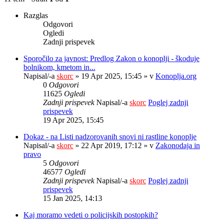
Razglas
Odgovori
Ogledi
Zadnji prispevek
Sporočilo za javnost: Predlog Zakon o konoplji - škoduje
bolnikom, kmetom in...
Napisal/-a
skorc
» 19 Apr 2025, 15:45 » v
Konoplja.org
0
Odgovori
11625
Ogledi
Zadnji prispevek
Napisal/-a
skorc
Poglej zadnji
prispevek
19 Apr 2025, 15:45
Dokaz - na Listi nadzorovanih snovi ni rastline konoplje
Napisal/-a
skorc
» 22 Apr 2019, 17:12 » v
Zakonodaja in
pravo
5
Odgovori
46577
Ogledi
Zadnji prispevek
Napisal/-a
skorc
Poglej zadnji
prispevek
15 Jan 2025, 14:13
Kaj moramo vedeti o policijskih postopkih?