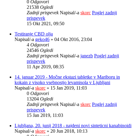
0
Odgovori
21538
Ogledi
Zadnji prispevek
Napisal/-a
skorc
Poglej zadnji
prispevek
15 Okt 2021, 09:50
Testiranje CBD olja
Napisal/-a
geko46
» 04 Okt 2016, 23:04
4
Odgovori
24546
Ogledi
Zadnji prispevek
Napisal/-a
janezb
Poglej zadnji
prispevek
11 Apr 2019, 08:35
14. januar 2019 - Močne ekstazi tabletke v Mariboru in
kokain z visoko vsebnostjo levamisola v Ljubljani
Napisal/-a
skorc
» 15 Jan 2019, 11:03
0
Odgovori
13204
Ogledi
Zadnji prispevek
Napisal/-a
skorc
Poglej zadnji
prispevek
15 Jan 2019, 11:03
Ljubljana, 20. junij 2018 - najdeni novi sinteticni kanabinoidi
Napisal/-a
skorc
» 20 Jun 2018, 10:13