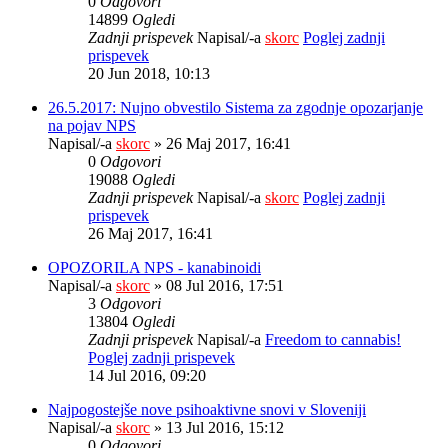
0
Odgovori
14899
Ogledi
Zadnji prispevek
Napisal/-a
skorc
Poglej zadnji
prispevek
20 Jun 2018, 10:13
26.5.2017: Nujno obvestilo Sistema za zgodnje opozarjanje
na pojav NPS
Napisal/-a
skorc
» 26 Maj 2017, 16:41
0
Odgovori
19088
Ogledi
Zadnji prispevek
Napisal/-a
skorc
Poglej zadnji
prispevek
26 Maj 2017, 16:41
OPOZORILA NPS - kanabinoidi
Napisal/-a
skorc
» 08 Jul 2016, 17:51
3
Odgovori
13804
Ogledi
Zadnji prispevek
Napisal/-a
Freedom to cannabis!
Poglej zadnji prispevek
14 Jul 2016, 09:20
Najpogostejše nove psihoaktivne snovi v Sloveniji
Napisal/-a
skorc
» 13 Jul 2016, 15:12
0
Odgovori