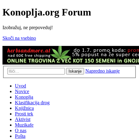
Konoplja.org Forum
Izobražuj, ne prepoveduj!
Skoči na vsebino
Napredno iskanje
Iskanje
Uvod
Novice
Konoplja
Klasifikacija drog
Knjižnica
Prosti tek
Aktivist
Muzikafe
O nas
Pošta