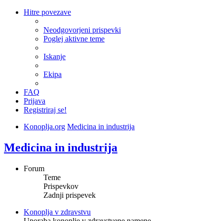
Hitre povezave
Neodgovorjeni prispevki
Poglej aktivne teme
Iskanje
Ekipa
FAQ
Prijava
Registriraj se!
Konoplja.org
Medicina in industrija
Medicina in industrija
Forum
Teme
Prispevkov
Zadnji prispevek
Konoplja v zdravstvu
Uporaba konoplje v zdravstvene namene.