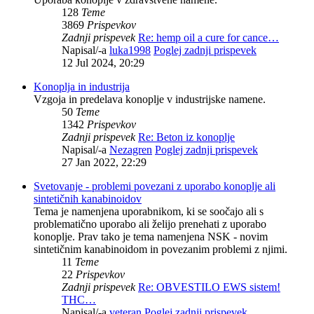
128
Teme
3869
Prispevkov
Zadnji prispevek
Re: hemp oil a cure for cance…
Napisal/-a
luka1998
Poglej zadnji prispevek
12 Jul 2024, 20:29
Konoplja in industrija
Vzgoja in predelava konoplje v industrijske namene.
50
Teme
1342
Prispevkov
Zadnji prispevek
Re: Beton iz konoplje
Napisal/-a
Nezagren
Poglej zadnji prispevek
27 Jan 2022, 22:29
Svetovanje - problemi povezani z uporabo konoplje ali
sintetičnih kanabinoidov
Tema je namenjena uporabnikom, ki se soočajo ali s
problematično uporabo ali želijo prenehati z uporabo
konoplje. Prav tako je tema namenjena NSK - novim
sintetičnim kanabinoidom in povezanim problemi z njimi.
11
Teme
22
Prispevkov
Zadnji prispevek
Re: OBVESTILO EWS sistem!
THC…
Napisal/-a
veteran
Poglej zadnji prispevek