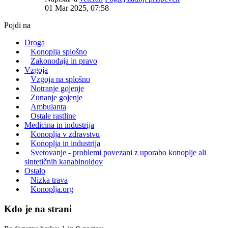
01 Mar 2025, 07:58
Pojdi na
Droga
Konoplja splošno
Zakonodaja in pravo
Vzgoja
Vzgoja na splošno
Notranje gojenje
Zunanje gojenje
Ambulanta
Ostale rastline
Medicina in industrija
Konoplja v zdravstvu
Konoplja in industrija
Svetovanje - problemi povezani z uporabo konoplje ali
sintetičnih kanabinoidov
Ostalo
Nizka trava
Konoplja.org
Kdo je na strani