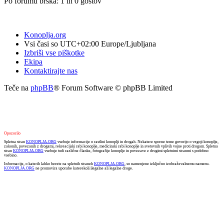
Po forumu brska: 1 in 0 gostov
Konoplja.org
Vsi časi so UTC+02:00 Europe/Ljubljana
Izbriši vse piškotke
Ekipa
Kontaktirajte nas
Teče na
phpBB
® Forum Software © phpBB Limited
Opozorilo
Spletna stran
KONOPLJA.ORG
vsebuje informacije o rastlini konoplji in drogah. Nekatere sporne teme govorijo o vzgoji konoplje,
zakonih, povezanih z drogami, rekreacijski rabi konoplje, medicinski rabi konoplje in svetovnih vplivih vojne proti drogam. Spletna
stran
KONOPLJA.ORG
vsebuje tudi različne članke, fotografije konoplje in povezave z drugimi spletnimi stranmi s podobno
vsebino.
Informacije, o katerih lahko berete na spletnih straneh
KONOPLJA.ORG
, so namenjene izključno izobraževalnemu namenu.
KONOPLJA.ORG
ne promovira uporabe katerekoli ilegalne ali legalne droge.