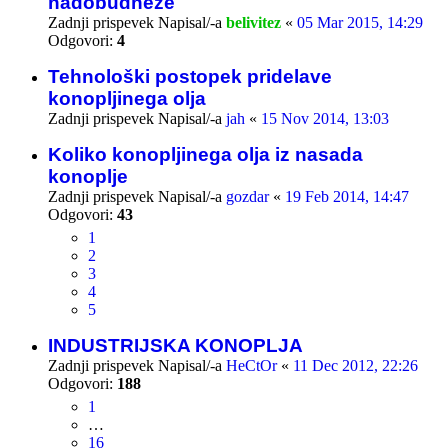
nadobudneže
Zadnji prispevek Napisal/-a
belivitez
«
05 Mar 2015, 14:29
Odgovori:
4
Tehnološki postopek pridelave
konopljinega olja
Zadnji prispevek Napisal/-a
jah
«
15 Nov 2014, 13:03
Koliko konopljinega olja iz nasada
konoplje
Zadnji prispevek Napisal/-a
gozdar
«
19 Feb 2014, 14:47
Odgovori:
43
1
2
3
4
5
INDUSTRIJSKA KONOPLJA
Zadnji prispevek Napisal/-a
HeCtOr
«
11 Dec 2012, 22:26
Odgovori:
188
1
…
16