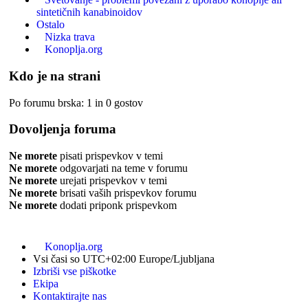
sintetičnih kanabinoidov
Ostalo
Nizka trava
Konoplja.org
Kdo je na strani
Po forumu brska: 1 in 0 gostov
Dovoljenja foruma
Ne morete
pisati prispevkov v temi
Ne morete
odgovarjati na teme v forumu
Ne morete
urejati prispevkov v temi
Ne morete
brisati vaših prispevkov forumu
Ne morete
dodati priponk prispevkom
Konoplja.org
Vsi časi so UTC+02:00 Europe/Ljubljana
Izbriši vse piškotke
Ekipa
Kontaktirajte nas