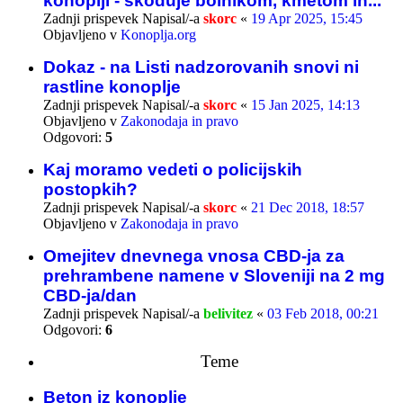
konoplji - škoduje bolnikom, kmetom in...
Zadnji prispevek Napisal/-a
skorc
«
19 Apr 2025, 15:45
Objavljeno v
Konoplja.org
Dokaz - na Listi nadzorovanih snovi ni
rastline konoplje
Zadnji prispevek Napisal/-a
skorc
«
15 Jan 2025, 14:13
Objavljeno v
Zakonodaja in pravo
Odgovori:
5
Kaj moramo vedeti o policijskih
postopkih?
Zadnji prispevek Napisal/-a
skorc
«
21 Dec 2018, 18:57
Objavljeno v
Zakonodaja in pravo
Omejitev dnevnega vnosa CBD-ja za
prehrambene namene v Sloveniji na 2 mg
CBD-ja/dan
Zadnji prispevek Napisal/-a
belivitez
«
03 Feb 2018, 00:21
Odgovori:
6
Teme
Beton iz konoplje