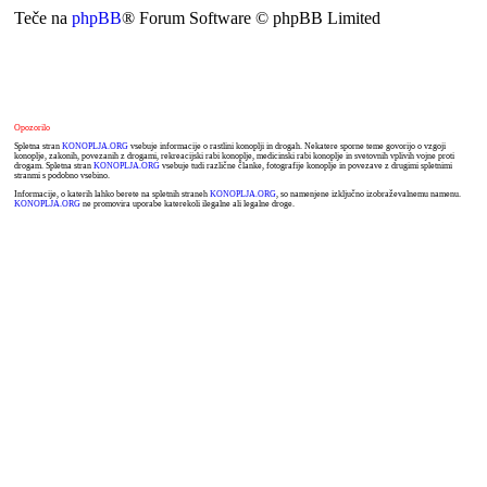
Teče na
phpBB
® Forum Software © phpBB Limited
Opozorilo
Spletna stran
KONOPLJA.ORG
vsebuje informacije o rastlini konoplji in drogah. Nekatere sporne teme govorijo o vzgoji
konoplje, zakonih, povezanih z drogami, rekreacijski rabi konoplje, medicinski rabi konoplje in svetovnih vplivih vojne proti
drogam. Spletna stran
KONOPLJA.ORG
vsebuje tudi različne članke, fotografije konoplje in povezave z drugimi spletnimi
stranmi s podobno vsebino.
Informacije, o katerih lahko berete na spletnih straneh
KONOPLJA.ORG
, so namenjene izključno izobraževalnemu namenu.
KONOPLJA.ORG
ne promovira uporabe katerekoli ilegalne ali legalne droge.