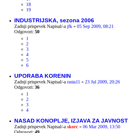
18
19
INDUSTRIJSKA, sezona 2006
Zadnji prispevek Napisal/-a
jfk
«
05 Sep 2009, 08:21
Odgovori:
50
1
2
3
4
5
6
UPORABA KORENIN
Zadnji prispevek Napisal/-a
rasta11
«
23 Jul 2009, 20:26
Odgovori:
36
1
2
3
4
NASAD KONOPLJE, IZJAVA ZA JAVNOST
Zadnji prispevek Napisal/-a
skorc
«
06 Mar 2009, 13:50
Odgovori:
49