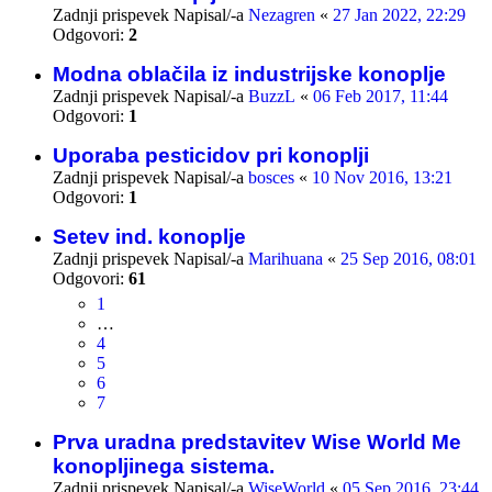
Zadnji prispevek Napisal/-a
Nezagren
«
27 Jan 2022, 22:29
Odgovori:
2
Modna oblačila iz industrijske konoplje
Zadnji prispevek Napisal/-a
BuzzL
«
06 Feb 2017, 11:44
Odgovori:
1
Uporaba pesticidov pri konoplji
Zadnji prispevek Napisal/-a
bosces
«
10 Nov 2016, 13:21
Odgovori:
1
Setev ind. konoplje
Zadnji prispevek Napisal/-a
Marihuana
«
25 Sep 2016, 08:01
Odgovori:
61
1
…
4
5
6
7
Prva uradna predstavitev Wise World Me
konopljinega sistema.
Zadnji prispevek Napisal/-a
WiseWorld
«
05 Sep 2016, 23:44