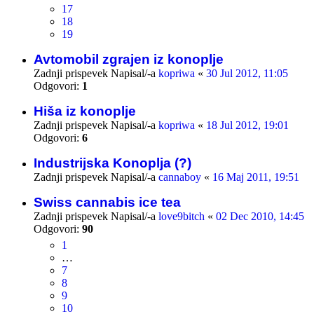
17
18
19
Avtomobil zgrajen iz konoplje
Zadnji prispevek Napisal/-a
kopriwa
«
30 Jul 2012, 11:05
Odgovori:
1
Hiša iz konoplje
Zadnji prispevek Napisal/-a
kopriwa
«
18 Jul 2012, 19:01
Odgovori:
6
Industrijska Konoplja (?)
Zadnji prispevek Napisal/-a
cannaboy
«
16 Maj 2011, 19:51
Swiss cannabis ice tea
Zadnji prispevek Napisal/-a
love9bitch
«
02 Dec 2010, 14:45
Odgovori:
90
1
…
7
8
9
10