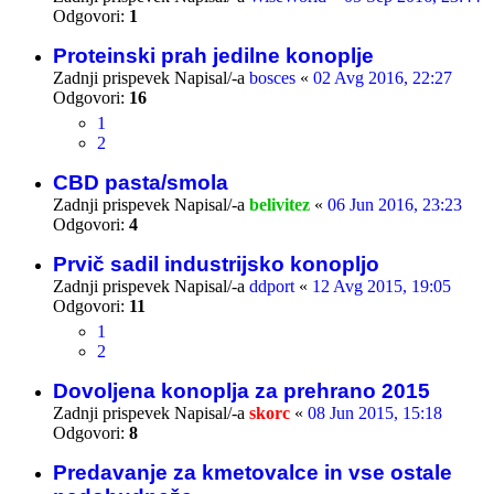
Odgovori:
1
Proteinski prah jedilne konoplje
Zadnji prispevek Napisal/-a
bosces
«
02 Avg 2016, 22:27
Odgovori:
16
1
2
CBD pasta/smola
Zadnji prispevek Napisal/-a
belivitez
«
06 Jun 2016, 23:23
Odgovori:
4
Prvič sadil industrijsko konopljo
Zadnji prispevek Napisal/-a
ddport
«
12 Avg 2015, 19:05
Odgovori:
11
1
2
Dovoljena konoplja za prehrano 2015
Zadnji prispevek Napisal/-a
skorc
«
08 Jun 2015, 15:18
Odgovori:
8
Predavanje za kmetovalce in vse ostale