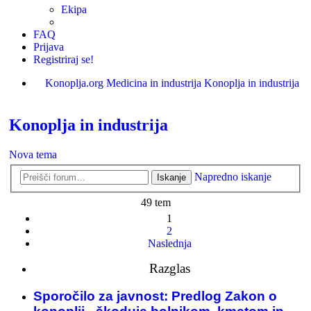
Ekipa
FAQ
Prijava
Registriraj se!
Konoplja.org
Medicina in industrija
Konoplja in industrija
Iskanje
Konoplja in industrija
Nova tema
Napredno iskanje
Iskanje
49 tem
1
2
Naslednja
Razglas
Sporočilo za javnost: Predlog Zakon o