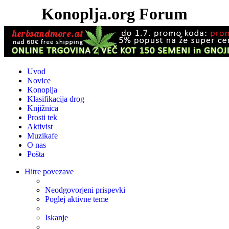
Konoplja.org Forum
Uvod
Novice
Konoplja
Klasifikacija drog
Knjižnica
Prosti tek
Aktivist
Muzikafe
O nas
Pošta
Hitre povezave
Neodgovorjeni prispevki
Poglej aktivne teme
Iskanje