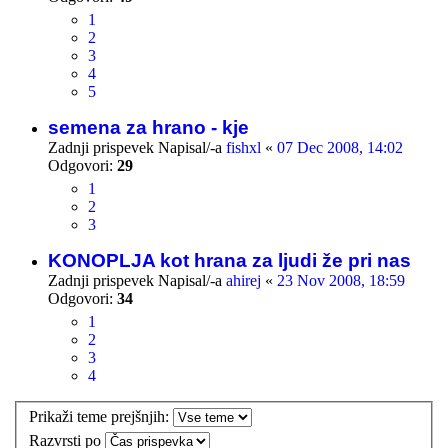
1
2
3
4
5
semena za hrano - kje
Zadnji prispevek Napisal/-a
fishxl
«
07 Dec 2008, 14:02
Odgovori:
29
1
2
3
KONOPLJA kot hrana za ljudi že pri nas
Zadnji prispevek Napisal/-a
ahirej
«
23 Nov 2008, 18:59
Odgovori:
34
1
2
3
4
Prikaži teme prejšnjih:
Razvrsti po