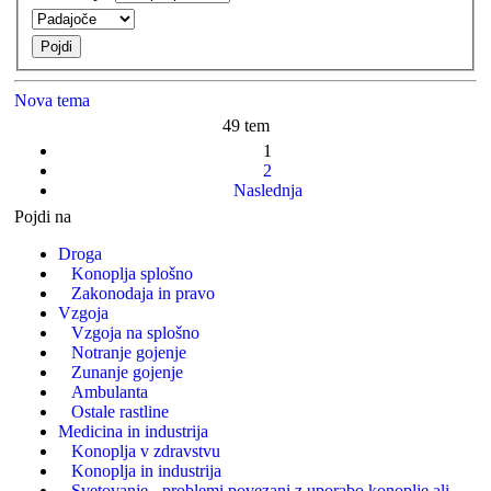
Nova tema
49 tem
1
2
Naslednja
Pojdi na
Droga
Konoplja splošno
Zakonodaja in pravo
Vzgoja
Vzgoja na splošno
Notranje gojenje
Zunanje gojenje
Ambulanta
Ostale rastline
Medicina in industrija
Konoplja v zdravstvu
Konoplja in industrija
Svetovanje - problemi povezani z uporabo konoplje ali