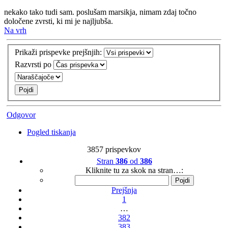
nekako tako tudi sam. poslušam marsikja, nimam zdaj točno
določene zvrsti, ki mi je najljubša.
Na vrh
Prikaži prispevke prejšnjih:
Razvrsti po
Odgovor
Pogled tiskanja
3857 prispevkov
Stran
386
od
386
Kliknite tu za skok na stran…:
Prejšnja
1
…
382
383