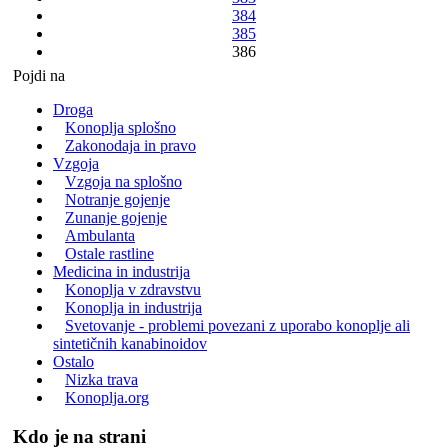
384
385
386
Pojdi na
Droga
Konoplja splošno
Zakonodaja in pravo
Vzgoja
Vzgoja na splošno
Notranje gojenje
Zunanje gojenje
Ambulanta
Ostale rastline
Medicina in industrija
Konoplja v zdravstvu
Konoplja in industrija
Svetovanje - problemi povezani z uporabo konoplje ali
sintetičnih kanabinoidov
Ostalo
Nizka trava
Konoplja.org
Kdo je na strani