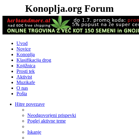
Konoplja.org Forum
Uvod
Novice
Konoplja
Klasifikacija drog
Knjižnica
Prosti tek
Aktivist
Muzikafe
O nas
Pošta
Hitre povezave
Neodgovorjeni prispevki
Poglej aktivne teme
Iskanje