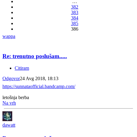
…
382
383
384
385
386
wappa
Re: trenutno poslušam.....
Citiram
Odgovor
24 Avg 2018, 18:13
https://sunnataofficial.bandcamp.com/
letošnja berba
Na vrh
dawatt