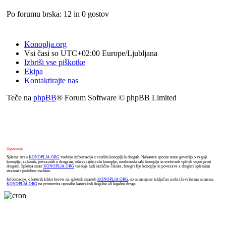
Po forumu brska: 12 in 0 gostov
Konoplja.org
Vsi časi so UTC+02:00 Europe/Ljubljana
Izbriši vse piškotke
Ekipa
Kontaktirajte nas
Teče na
phpBB
® Forum Software © phpBB Limited
Opozorilo
Spletna stran
KONOPLJA.ORG
vsebuje informacije o rastlini konoplji in drogah. Nekatere sporne teme govorijo o vzgoji
konoplje, zakonih, povezanih z drogami, rekreacijski rabi konoplje, medicinski rabi konoplje in svetovnih vplivih vojne proti
drogam. Spletna stran
KONOPLJA.ORG
vsebuje tudi različne članke, fotografije konoplje in povezave z drugimi spletnimi
stranmi s podobno vsebino.
Informacije, o katerih lahko berete na spletnih straneh
KONOPLJA.ORG
, so namenjene izključno izobraževalnemu namenu.
KONOPLJA.ORG
ne promovira uporabe katerekoli ilegalne ali legalne droge.