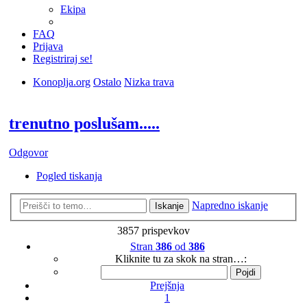
Ekipa
FAQ
Prijava
Registriraj se!
Konoplja.org
Ostalo
Nizka trava
Iskanje
trenutno poslušam.....
Odgovor
Pogled tiskanja
Napredno iskanje
Iskanje
3857 prispevkov
Stran
386
od
386
Kliknite tu za skok na stran…:
Prejšnja
1