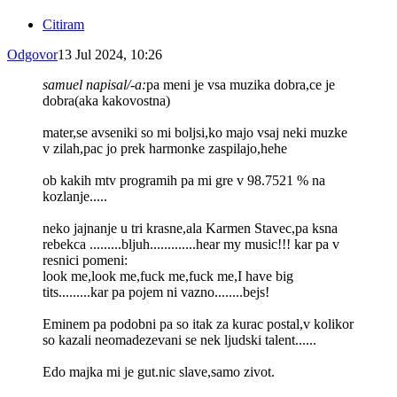
Citiram
Odgovor
13 Jul 2024, 10:26
samuel napisal/-a:
pa meni je vsa muzika dobra,ce je
dobra(aka kakovostna)
mater,se avseniki so mi boljsi,ko majo vsaj neki muzke
v zilah,pac jo prek harmonke zaspilajo,hehe
ob kakih mtv programih pa mi gre v 98.7521 % na
kozlanje.....
neko jajnanje u tri krasne,ala Karmen Stavec,pa ksna
rebekca .........bljuh.............hear my music!!! kar pa v
resnici pomeni:
look me,look me,fuck me,fuck me,I have big
tits.........kar pa pojem ni vazno........bejs!
Eminem pa podobni pa so itak za kurac postal,v kolikor
so kazali neomadezevani se nek ljudski talent......
Edo majka mi je gut.nic slave,samo zivot.